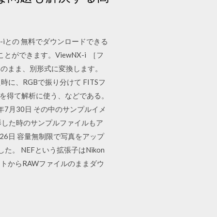
NX-iとの 無料でダウンロードできる
ができます。ViewNX-i ［フ
容のまま、別形式に変換します。
た時に、RGBで振り分けて FITSフ
タを得て解析に使う、などである。
014年7月30日 その中のサンプルイメ
撮影した時のサンプルファイルもア
4月26日 容量無制限で写真をアップ
。 NEFという拡張子はNikon
ォトからRAWファイルのままダウ