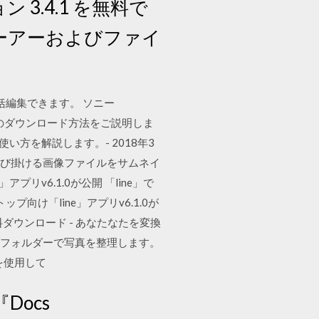
ョン 3.4.1 を無料で
ーアーおよびファイ
括編集できます。 ソニー
ションのダウンロード方法をご説明しま
方を解説します。- 2018年3
を呼び掛ける画像ファイルをサムネイ
v6.1.0が公開 「line」で
け「line」アプリv6.1.0が
1 無料ダウンロード - あなたなたを変換
サブフォルダーで写真を整理します。
% を使用して
『Docs