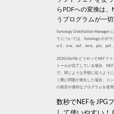
らPDFへの変換は、
うプログラムが一切
Synology DiskStation Ma
で については、Synology のダ
cr2、crw、nef、mrw、ptx、pef、
2020/06/06 どうやってN
トールが完了している場合、NE
で、同じような手順に従うようになってい
く際に問題が発生した場合、コン
の助言や適切なプログラムを使用して
数秒でNEFをJP
して使いやすい！ C