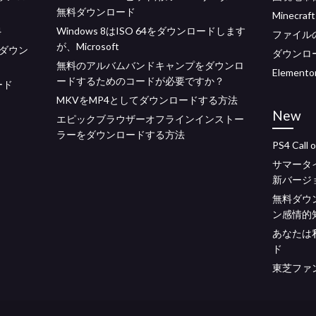
無料ダウンロード
Minecra
4
Windows 8はISO 64をダウンロードします
ファイル
が、Microsoft
ダウン
ダウンロード
無料のアルバムバンドキャンプをダウンロ
Elemen
ードするためのコードが必要ですか？
ード
MKVをMP4としてダウンロードする方法
New
エピックブラウザーオフラインインストー
ラーをダウンロードする方法
PS4 Call
サマータイム
新バージ
無料ダウ
ン感情的
あなたは
ド
東芝ファ