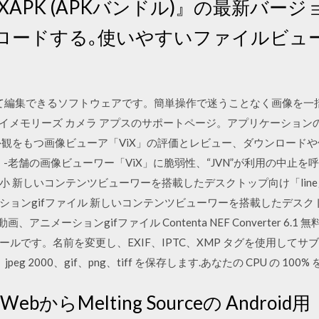
droidXAPK (APKバンドル)』の最新バージ
ロードする｡使いやすいファイルビュ
まとめて編集できるソフトウェアです。簡単操作で迷うことなく画像を一
a Apps: プレイメモリーズ カメラ アプスのサポートページ。アプリケー
観をもつ画像ビューア「ViX」の評価とレビュー、ダウンロードや使い
 -老舗の画像ビューワー「ViX」に脆弱性、“JVN”が利用の中止
新しいコンテンツビューワーを搭載したデスクトップ向け「line」アプリ
ンgifファイル 新しいコンテンツビューワーを搭載したデスクトップ向
、アニメーションgifファイル Contenta NEF Converter 6.
ルです。名前を変更し、EXIF、IPTC、XMP タグを使用して
eg 2000、gif、png、tiff を保存します.あなたの CPU の 100
ebからMelting Sourceの Android用