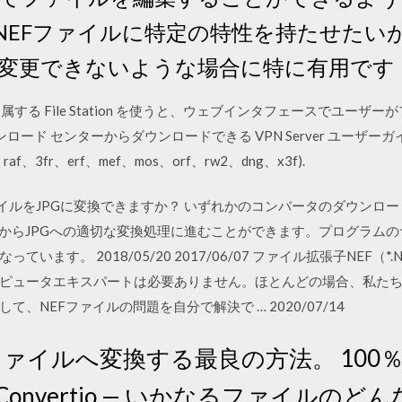
NEFファイルに特定の特性を持たせたいが
変更できないような場合に特に有用です
nager に属する File Station を使うと、ウェブインタフェースでユーザーがファイ
ウンロード センターからダウンロードできる VPN Server ユーザーガ
raf、3fr、erf、mef、mos、orf、rw2、dng、x3f).
EFファイルをJPGに変換できますか？ いずれかのコンバータのダウン
FからJPGへの適切な変換処理に進むことができます。プログラム
ます。 2018/05/20 2017/06/07 ファイル拡張子NEF（*.
ピュータエキスパートは必要ありません。ほとんどの場合、私た
、NEFファイルの問題を自分で解決で … 2020/07/14
Gファイルへ変換する最良の方法。 10
onvertio — いかなるファイルの