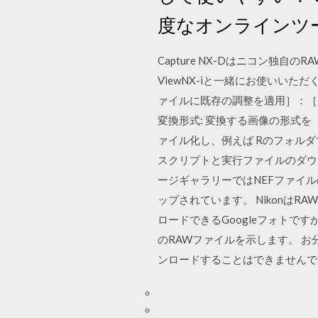
度なオンラインツ
Capture NX-Dはニコン独自
ViewNX-iと一緒にお使いいた
ァイルに既存の調整を適用］：［
変換形式: 変換する画像の形式を［JP
ァイル化し、例えば Rのフォル
スクリプトと実行ファイルのダウンロード：
ージギャラリーではNEFファイル
ップされています。 NikonはRA
ロードできるGoogleフォトです
のRAWファイルを示します。 お
ンロードすることはできませんで