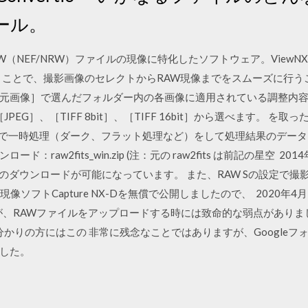
ール。
のRAW（NEF/NRW）ファイルの現像に特化したソフトウェア。View
だくことで、撮影画像のセレクトからRAW現像までをスムーズに行うこと
元画像］で選んだフォルダー内の各画像に適用されている調整内
EG］、［TIFF 8bit］、［TIFF 16bit］から選べます。 を取っ
ダで一時処理（ダーク、フラット処理など）をして処理結果のデー
raw2fits_win.zip (注：元の raw2fits は前記の星空 2
のダウンロードが可能になっています。 また、RAW Sの設定で
W現像ソフトCapture NX-Dを無償で公開しましたので、 2020年
が、RAWファイルをアップロードする時には致命的な弱点がありました
分かりの方にはこの 非常に残念なことではありますが、Googleフ
した。