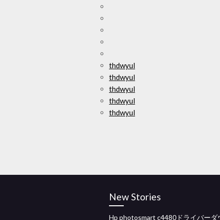
thdwyul
thdwyul
thdwyul
thdwyul
thdwyul
New Stories
Hp photosmart c4480ドライバー