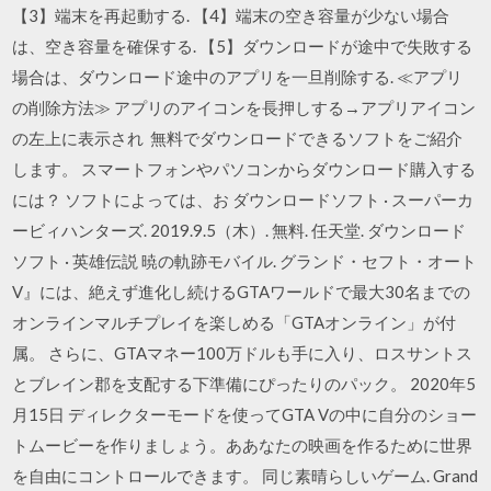
【3】端末を再起動する. 【4】端末の空き容量が少ない場合
は、空き容量を確保する. 【5】ダウンロードが途中で失敗する
場合は、ダウンロード途中のアプリを一旦削除する. ≪アプリ
の削除方法≫ アプリのアイコンを長押しする→アプリアイコン
の左上に表示され 無料でダウンロードできるソフトをご紹介
します。 スマートフォンやパソコンからダウンロード購入する
には？ ソフトによっては、お ダウンロードソフト · スーパーカ
ービィハンターズ. 2019.9.5（木）. 無料. 任天堂. ダウンロード
ソフト · 英雄伝説 暁の軌跡モバイル. グランド・セフト・オート
V』には、絶えず進化し続けるGTAワールドで最大30名までの
オンラインマルチプレイを楽しめる「GTAオンライン」が付
属。 さらに、GTAマネー100万ドルも手に入り、ロスサントス
とブレイン郡を支配する下準備にぴったりのパック。 2020年5
月15日 ディレクターモードを使ってGTA Vの中に自分のショー
トムービーを作りましょう。ああなたの映画を作るために世界
を自由にコントロールできます。 同じ素晴らしいゲーム. Grand