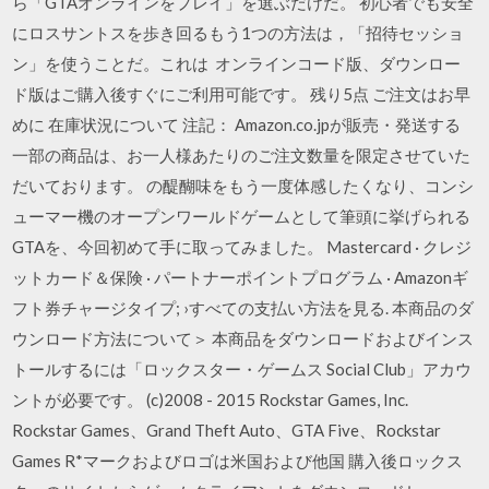
ら「GTAオンラインをプレイ」を選ぶだけだ。 初心者でも安全
にロスサントスを歩き回るもう1つの方法は，「招待セッショ
ン」を使うことだ。これは オンラインコード版、ダウンロー
ド版はご購入後すぐにご利用可能です。 残り5点 ご注文はお早
めに 在庫状況について 注記： Amazon.co.jpが販売・発送する
一部の商品は、お一人様あたりのご注文数量を限定させていた
だいております。 の醍醐味をもう一度体感したくなり、コンシ
ューマー機のオープンワールドゲームとして筆頭に挙げられる
GTAを、今回初めて手に取ってみました。 Mastercard · クレジ
ットカード＆保険 · パートナーポイントプログラム · Amazonギ
フト券チャージタイプ; ›すべての支払い方法を見る. 本商品のダ
ウンロード方法について＞ 本商品をダウンロードおよびインス
トールするには「ロックスター・ゲームス Social Club」アカウ
ントが必要です。 (c)2008 - 2015 Rockstar Games, Inc.
Rockstar Games、Grand Theft Auto、GTA Five、Rockstar
Games R*マークおよびロゴは米国および他国 購入後ロックス