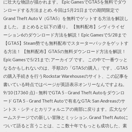
に壮大な物語が描かれます。 Epic GamesでGTA5を無料でダウ
ンロードする方法まとめ. 今回は5月21日までの期間限定で
Grand Theft Auto Ⅴ（GTA5）を無料でゲットする方法を解説し
ました。 まとめると以下の通り。 【無料配布】シヴィライゼ
ーション6のダウンロード方法を解説！Epic Gamesで5/28まで
【GTA5】Steam勢でも無料配布でスターターパックをゲットす
る方法！ 【無料配布】GTA5の無料ダウンロード方法を解説！
Epic Gamesで5/21まで; アーカイブ です。 この中で一番ウッと
なるかもしれないのは、手順2の「GTA5の購入」です。. GTA5
の購入手続きを行うRockstar Warehouseのサイト、この記事を
書いている時点ではページが英語表示オンリーなんですよね。
9/10 (17360 点) - 無料でGTA 5 - Grand Theft Autoをダウンロ
ード GTA 5 - Grand Theft Autoで有名なGTA: San Andreasのサ
ントス・シティとカリフォルニアの南部に戻ります。広大なゲ
ームステージでの新しい冒険とミッション. Grand Theft Autoに
ついて語ると言うことは、ここ数十年でもっとも成功した、素