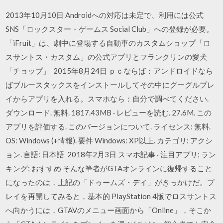
2013年10月10日 Androidへの対応は未定で、利用には公式
SNS「ロックスター・ゲームス Social Club」への登録が必要。
「iFruit」は、劇中に登場する自動車のカスタムショップ「ロ
スサントス・カスタム」の公式アプリとフランクリンの愛犬
「チョップ」 2015年8月24日 ｐｃならば：アンドロイドなら
ばブルースタックスをインストールしてその中にグーグルプレ
イからアプリを入れる。スマホなら：自分で調べてください.
ダウンロード. 無料. 1817.43MB · レビューを読む. 27.6M. この
アプリを評価する. このバージョンについて. ライセンス: 無料.
OS: Windows (+情報). 要件 Windows: XP以上. カテゴリ: アクシ
ョン. 言語: 日本語 2018年2月3日 スマホ記事 · 注目アプリ; ラン
キング; おすすめ そんな筆者がGTAオンラインに復帰すること
になったのは，上記の「ドゥームズ・デイ」がきっかけだ。プ
レイを再開してみると，基本的 PlayStation 4版でロスサントス
へ向かうには，GTAVのメニュー画面から「Online」，そこか