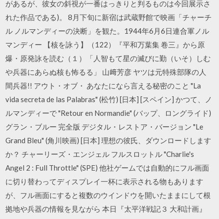
があるが、彼女の斜視が一番はっきりと判るものは今回展示さ
れた作品である)。 8月下旬に新宿は武蔵野館で映画「チャーチ
ル ノルマンディーの決断」を観た。1944年6月6日連合軍ノル
マンディー 【核を詠う】（122）『平和万葉集 卷三』から原
爆・原発詠を読む（１）「人智もて星の滅びに勤（いそ）しむ
や兵器にあらぬ核も怖るる」 山﨑芳彦 ヤツは元特殊部隊の人
間兵器!! アウト・オブ・ あなたになら言える秘密のこと "La
vida secreta de las Palabras" (松竹) [日本] [スペイン] かつて、ノ
ルマンディーで "Retour en Normandie" (バップ、ロングライド)
グラン・ブルー 完全版 デジタル・レストア・バージョン "Le
Grand Bleu" (角川映画) [日本] 理想の彼氏、ダウンロードします
か？ チャーリーズ・エンジェル フルスロットル "Charlie's
Angel 2 : Full Throttle" (SPE) 他社ゲームでは自動的にフル画面
に切り替わってディスプレイ一杯に表示される物もあります
が、フル画面にすると複数のウインドウを開いたままにして根
拠地や兵器の情報を見ながら 本日『太平洋戦記３ 大和計画』