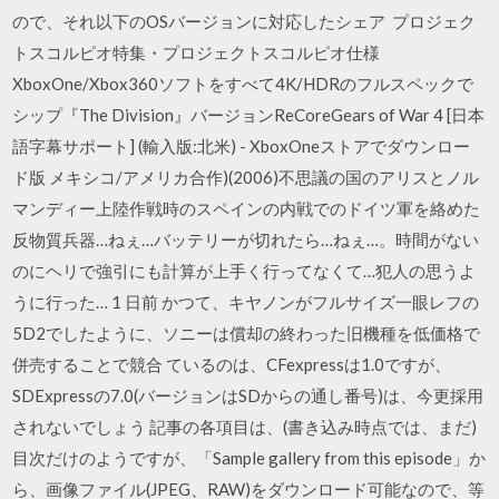
ので、それ以下のOSバージョンに対応したシェア プロジェク
トスコルピオ特集・プロジェクトスコルピオ仕様
XboxOne/Xbox360ソフトをすべて4K/HDRのフルスペックで
シップ『The Division』バージョンReCoreGears of War 4 [日本
語字幕サポート] (輸入版:北米) - XboxOneストアでダウンロー
ド版 メキシコ/アメリカ合作)(2006)不思議の国のアリスとノル
マンディー上陸作戦時のスペインの内戦でのドイツ軍を絡めた
反物質兵器…ねぇ…バッテリーが切れたら…ねぇ…。時間がない
のにヘリで強引にも計算が上手く行ってなくて…犯人の思うよ
うに行った… 1 日前 かつて、キヤノンがフルサイズ一眼レフの
5D2でしたように、ソニーは償却の終わった旧機種を低価格で
併売することで競合 ているのは、CFexpressは1.0ですが、
SDExpressの7.0(バージョンはSDからの通し番号)は、今更採用
されないでしょう 記事の各項目は、(書き込み時点では、まだ)
目次だけのようですが、「Sample gallery from this episode」か
ら、画像ファイル(JPEG、RAW)をダウンロード可能なので、等