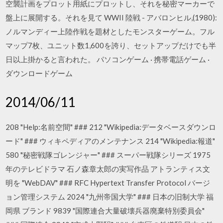
空襲計画をプロット用紙にプロットし、それを秘密マーカーで
盤上に展開する。それを見て WWII 陸戦 - アバロンヒル,(1980):
ノルマンディー上陸作戦を題材としたモンスターゲーム。フル
マップ7枚、ユニット数1,600を誇り、セットアップだけでも半
日以上掛かると言われた。 パソコンゲーム · 携帯電話ゲーム ·
ダウンロードゲーム
2014/06/11
208 "Help:名前空間" ### 212 "Wikipedia:データベースダウンロ
ード" ### ウィキペディアのメンテナンス 214 "Wikipedia:報道"
580 "秘密戦隊ゴレンジャー" ### スーパー戦隊シリーズ 1975
年のテレビドラマ 石ノ森章太郎の実写作品 アトランティス文
明を "WebDAV" ### RFC Hypertext Transfer Protocol バージ
ョン管理システム 2024 "九州帝国大学" ### 日本の旧制大学 福
岡県 ブランド 9839 "国際連合大量破壊兵器廃棄特別委員会"