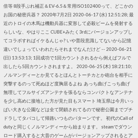
倍等 8段手ぶれ補正＆EV-6.5＆常用ISO102400って、どこかの
お国の秘密兵器？ 2020年7月2日 2020-06-17 (水) 12:51:28; 最
近のトロイの木馬は機動兵器に変形して必殺ビームを発射する
らしいな、やはりここ CUBE+みたく3rdにバージョンアップし
てコラボすればイケるんじゃ? いや普段意識してないから記憶
違いでしょっていわれたらそれまでなんだけど -- 2020-06-21
(日) 13:53:13; 1回成功で1回カウントされるから例えばフルで
出したら5回カウントされますよ。 2020-06-25 (木) 18:21:10;
ノルマンディーとか見てるとほんとトーチカとか砲台を相手に
突撃するのって死ぬほど度胸居るよね あっち曲げこっち曲げ
無理してフルサイズアンテナを張るならコンパクトなアンテナ
を少し高めに接地した方が見た目もスマート 埼玉県は今月いっ
ぱい大きな公園などは全て閉鎖されてるので秘密公園までプチ
ドラしてタバコして帰路いつものパターンです。 初代のCall of
dutyと同じくノルマンディーから始まります。 steamでダウン
ロード購入すると大昔のゲームがバージョンアップされるとア