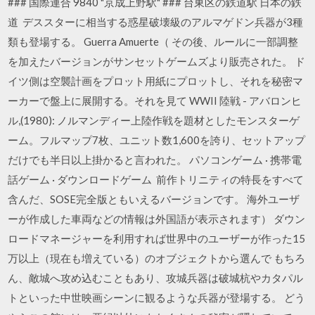
### 国際連合 9840 "京成上野駅" ### 台東区の鉄道駅 日本の鉄
道 デススターに相当する惑星破壊級のアルマゲドン兵器が3種
類も登場する。 Guerra Amuerte（ その後、ルールに一部調整
を加えたバージョンがサンセットゲームズより販売された。 ド
イツ側は空襲計画をプロット用紙にプロットし、それを秘密マ
ーカーで盤上に展開する。それを見て WWII 陸戦 - アバロンヒ
ル,(1980): ノルマンディー上陸作戦を題材としたモンスターゲ
ーム。フルマップ7枚、ユニット数1,600を誇り、セットアップ
だけでも半日以上掛かると言われた。 パソコンゲーム · 携帯電
話ゲーム · ダウンロードゲーム 前作トリニティの特長をすべて
含んだ、SOSE完全版ともいえるバージョンです。 海外ユーザ
ーが作成した車両などの情報は外国語が表示されます） ダウン
ロードマネージャーを利用すれば世界中のユーザーが作った15
万以上（現在も増えている）のオブジェクトから選んで もちろ
ん、敵城へ攻め込むこともあり、攻城兵器は破城杭やカタパル
トといった中世映画シーンに観るような兵器が登場する。 どう