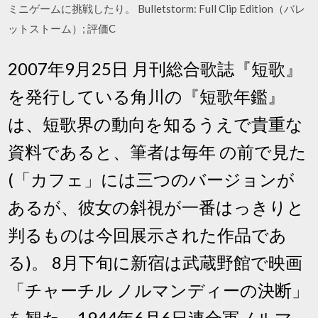
ミニゲームに挑戦したり。 Bulletstorm: Full Clip Edition（バレ
ットストーム）; 評価C
2007年9月25日 月刊総合歌誌『短歌』
を発行している角川の『短歌年鑑』
は、短歌界の動向を知るうえで貴重な
資料であると、筆者は毎年 の前で見た
(「カフェ」には三つのバージョンが
あるが、彼女の斜視が一番はっきりと
判るものは今回展示された作品であ
る)。 8月下旬に新宿は武蔵野館で映画
「チャーチル ノルマンディーの決断」
を観た。1944年6月6日連合軍ノルマ