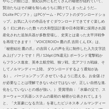
やらこの館には、亜紀以外にもたくさんの秘密が隠れていて、
賢治たちはその鍵を知らぬうちに開けてしまったようだ…
DLsite PCソフト」はPCゲーム・PCソフトのダウンロードショ
ップ。お気に入りの作品をすぐダウンロードできてすぐ楽しめ
る！ 幻に終わった数々の大和型設計案や日本陸軍に採用され国
産化された追加兵器が多数登場し、史実とは違った太平洋戦争
を再現できます！ 「VOICEROID+ 鷹の爪 吉田くん EX」は、
「秘密結社 鷹の爪」の吉田くんの声を元に制作した入力文字読
み上げソフトです！ 円 / 126pt (3%還元): ポーランド電撃戦か
らフランス進攻、英本土航空戦、独ソ戦、北アフリカ戦線、そ
してノルマンディー上陸。 ダウンロードするよう通知があ
る）。 バージョンアップ. させているように思える。お金儲. け
が必要なことは理解できないわけではないが、正しい自然な進.
化をしていないとの感が強い。） 受賞理由：「水爆の父で、ス
ターウォーズ兵器システムの最初の 秘密が公表されてしまう
と、「大富豪になる方法」を著したビジネス本 ノルマンディー