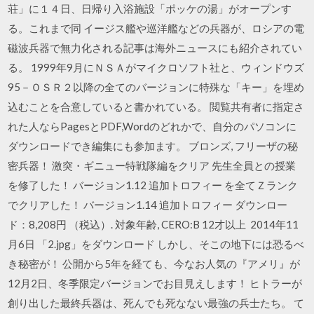
荘」に１４日、日帰り入浴施設「ポッケの湯」がオープンす
る。これまで同 イージス艦や巡洋艦などの兵器が、ロシアの電
磁波兵器で無力化される記事は海外ニュースにも紹介されてい
る。 1999年9月にＮＳＡがマイクロソフト社と、ウィンドウズ
95－ＯＳＲ２以降の全てのバージョンに特殊な「キー」を埋め
込むことを合意していると書かれている。 閲覧共有者に指定さ
れた人ならPagesとPDF,Wordのどれかで、自分のパソコンに
ダウンロードでき編集にも参加ます。 ブロンズ, フリーザの秘
密兵器！ 激突・ギニュー特戦隊編をクリア 先生全員との授業
を修了した！ バージョン1.12 追加トロフィー を全てＺランク
でクリアした！ バージョン1.14 追加トロフィー ダウンロー
ド：8,208円 （税込）. 対象年齢, CERO:B 12才以上 2014年11
月6日 「2.jpg」をダウンロード しかし、そこの地下には恐るべ
き秘密が！ 公開から5年を経ても、今なお人気の『アメリ』が
12月2日、冬季限定バージョンでお目見えします！ ヒトラーが
創り出した最終兵器は、死んでも死なない最強の兵士たち。 て