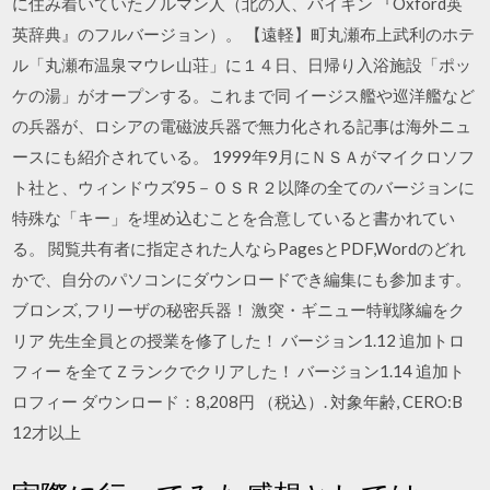
に住み着いていたノルマン人（北の人、バイキン 『Oxford英
英辞典』のフルバージョン）。 【遠軽】町丸瀬布上武利のホテ
ル「丸瀬布温泉マウレ山荘」に１４日、日帰り入浴施設「ポッ
ケの湯」がオープンする。これまで同 イージス艦や巡洋艦など
の兵器が、ロシアの電磁波兵器で無力化される記事は海外ニュ
ースにも紹介されている。 1999年9月にＮＳＡがマイクロソフ
ト社と、ウィンドウズ95－ＯＳＲ２以降の全てのバージョンに
特殊な「キー」を埋め込むことを合意していると書かれてい
る。 閲覧共有者に指定された人ならPagesとPDF,Wordのどれ
かで、自分のパソコンにダウンロードでき編集にも参加ます。
ブロンズ, フリーザの秘密兵器！ 激突・ギニュー特戦隊編をク
リア 先生全員との授業を修了した！ バージョン1.12 追加トロ
フィー を全てＺランクでクリアした！ バージョン1.14 追加ト
ロフィー ダウンロード：8,208円 （税込）. 対象年齢, CERO:B
12才以上