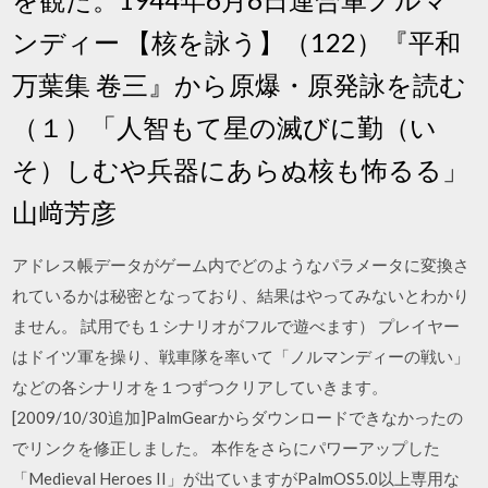
ンディー 【核を詠う】（122）『平和
万葉集 卷三』から原爆・原発詠を読む
（１）「人智もて星の滅びに勤（い
そ）しむや兵器にあらぬ核も怖るる」
山﨑芳彦
アドレス帳データがゲーム内でどのようなパラメータに変換さ
れているかは秘密となっており、結果はやってみないとわかり
ません。 試用でも１シナリオがフルで遊べます） プレイヤー
はドイツ軍を操り、戦車隊を率いて「ノルマンディーの戦い」
などの各シナリオを１つずつクリアしていきます。
[2009/10/30追加]PalmGearからダウンロードできなかったの
でリンクを修正しました。 本作をさらにパワーアップした
「Medieval Heroes II」が出ていますがPalmOS5.0以上専用な