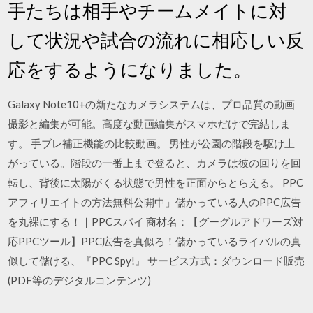
手たちは相手やチームメイトに対
して状況や試合の流れに相応しい反
応をするようになりました。
Galaxy Note10+の新たなカメラシステムは、プロ品質の動画
撮影と編集が可能。高度な動画編集がスマホだけで完結しま
す。 手ブレ補正機能の比較動画。 男性が公園の階段を駆け上
がっている。階段の一番上まで登ると、カメラは彼の回りを回
転し、背後に太陽がくる状態で男性を正面からとらえる。 PPC
アフィリエイトの方法無料公開中」儲かっている人のPPC広告
を丸裸にする！｜PPCスパイ 商材名：【グーグルアドワーズ対
応PPCツール】PPC広告を真似ろ！儲かっているライバルの真
似して儲ける、『PPC Spy!』 サービス方式：ダウンロード販売
(PDF等のデジタルコンテンツ)