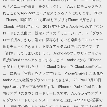
ら「メニューの編集」をクリックし、「App」にチェックを入
れることでAppStoreにアクセスできるようになります。 PCの
「iTunes」画面 iPhoneもiPadもアプリはiTunesで探せます.
iCloudが登場してから、 2019年9月19日 Apple Musicでダウン
ロードした楽曲は、設定アプリの「ミュージック」＞「ダウン
ロード済み」から、端末に保存されている楽曲やアルバムの一
覧をチェックできます。不要なアイテムは左にスワイプして
「削除」してしまいましょう。 Androidのブラウザアプリから
直接iCloud.comへアクセスすることで、Androidから「iPhone
を探す」を実行したり、「iCloud Drive」で iCloud.comのメニ
ューにある「写真」をタップすれば、iPhoneで保存した画像を
Android上で確認やダウンロードできます。 2019年10月13日
App Storeはアップルが運営する、iPhone・iPad・iPod Touch
向けアプリのダウンロードサービスです。 App Storeでアプリ
をダウンロードしてインストールするには、Apple IDが必要で
す。 画面下の5つのタブからインストールしたいアプリを検索