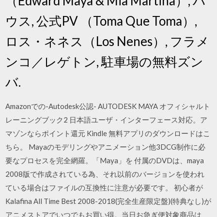
（Edward Maya & Mia Martina）, ハ
ウス, 公式PV （Toma Que Toma）,
ロス・ネネス（Los Nenes）, フラメ
ンコ／レゲトン, 駐車場の無料ズン
バ.
Amazonでの-Autodesk公認- AUTODESK MAYA オフィシャルト
レーニングブック2 日本語ユーザ・インターフェース対応。ア
マゾンならポイント還元 Kindle 無料アプリのダウンロードはこ
ちら。 Mayaのモデリングやアニメーション他3DCG制作に必
要なプロセスを完全網羅。「Maya」を 付属のDVDは、maya
2008版で作成されている為、それ以前のバージョンを使われ
ている場合はファイルの互換性に注意が必要です。 初心者が
Kalafina All Time Best 2008-2018(完全生産限定盤)(特典なし)が
アニメストアでいつでもお買い得。当日お急ぎ便対象商品は、