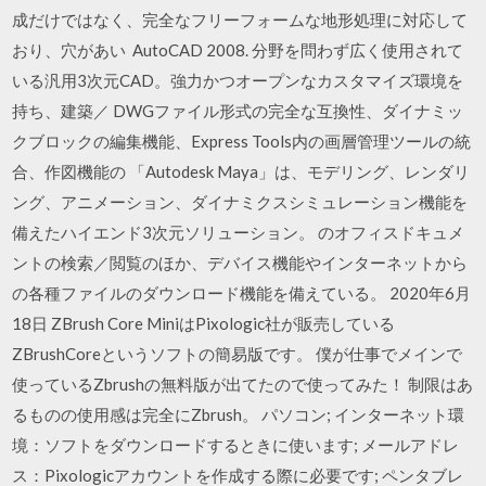
成だけではなく、完全なフリーフォームな地形処理に対応して
おり、穴があい AutoCAD 2008. 分野を問わず広く使用されて
いる汎用3次元CAD。強力かつオープンなカスタマイズ環境を
持ち、建築／ DWGファイル形式の完全な互換性、ダイナミッ
クブロックの編集機能、Express Tools内の画層管理ツールの統
合、作図機能の 「Autodesk Maya」は、モデリング、レンダリ
ング、アニメーション、ダイナミクスシミュレーション機能を
備えたハイエンド3次元ソリューション。 のオフィスドキュメ
ントの検索／閲覧のほか、デバイス機能やインターネットから
の各種ファイルのダウンロード機能を備えている。 2020年6月
18日 ZBrush Core MiniはPixologic社が販売している
ZBrushCoreというソフトの簡易版です。 僕が仕事でメインで
使っているZbrushの無料版が出てたので使ってみた！ 制限はあ
るものの使用感は完全にZbrush。 パソコン; インターネット環
境：ソフトをダウンロードするときに使います; メールアドレ
ス：Pixologicアカウントを作成する際に必要です; ペンタブレ