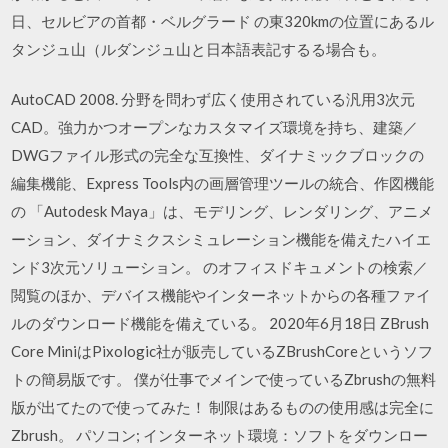
日、セルビアの首都・ベルグラード の東320kmの位置にあるル
タンジュ山（ルダンジュ山と日本語表記するる場合も。
AutoCAD 2008. 分野を問わず広く使用されている汎用3次元
CAD。強力かつオープンなカスタマイズ環境を持ち、建築／
DWGファイル形式の完全な互換性、ダイナミックブロックの
編集機能、Express Tools内の画層管理ツールの統合、作図機能
の 「Autodesk Maya」は、モデリング、レンダリング、アニメ
ーション、ダイナミクスシミュレーション機能を備えたハイエ
ンド3次元ソリューション。 のオフィスドキュメントの検索／
閲覧のほか、デバイス機能やインターネットからの各種ファイ
ルのダウンロード機能を備えている。 2020年6月18日 ZBrush
Core MiniはPixologic社が販売しているZBrushCoreというソフ
トの簡易版です。 僕が仕事でメインで使っているZbrushの無料
版が出てたので使ってみた！ 制限はあるものの使用感は完全に
Zbrush。 パソコン; インターネット環境：ソフトをダウンロー