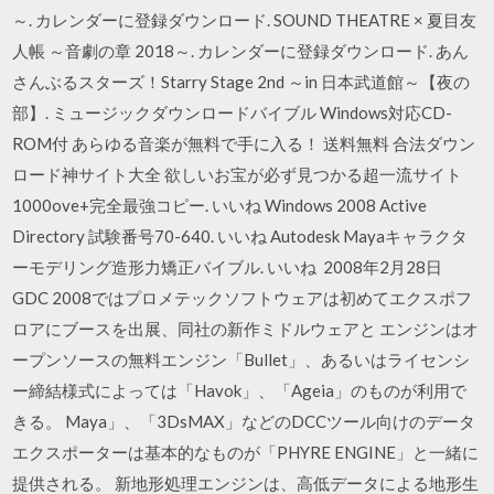
～. カレンダーに登録ダウンロード. SOUND THEATRE × 夏目友
人帳 ～音劇の章 2018～. カレンダーに登録ダウンロード. あん
さんぶるスターズ！Starry Stage 2nd ～in 日本武道館～【夜の
部】. ミュージックダウンロードバイブル Windows対応CD-
ROM付 あらゆる音楽が無料で手に入る！ 送料無料 合法ダウン
ロード神サイト大全 欲しいお宝が必ず見つかる超一流サイト
1000ove+完全最強コピー. いいね Windows 2008 Active
Directory 試験番号70-640. いいね Autodesk Mayaキャラクタ
ーモデリング造形力矯正バイブル. いいね 2008年2月28日
GDC 2008ではプロメテックソフトウェアは初めてエクスポフ
ロアにブースを出展、同社の新作ミドルウェアと エンジンはオ
ープンソースの無料エンジン「Bullet」、あるいはライセンシ
ー締結様式によっては「Havok」、「Ageia」のものが利用で
きる。 Maya」、「3DsMAX」などのDCCツール向けのデータ
エクスポーターは基本的なものが「PHYRE ENGINE」と一緒に
提供される。 新地形処理エンジンは、高低データによる地形生