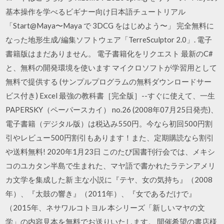
基本操作を学べるビギナー向け日本語チュートリアル
「Start@Maya〜Maya で 3DCG をはじめよう〜」 完全無料に
なった地形生成/編集ソフトウェア「TerreSculptor 2.0」. 電子
書籍版はまだありません。 電子書籍化をリクエスト 最新のC#
と、無料の開発環境を使います マイクロソフトが学習用として
無料で提供する (サンプルプログラムの無料ダウンロードサー
ビス付き) Excel 最強の教科書［完全版］--すぐに使えて、一生
PAPERSKY（ペーパースカイ） no.26 (2008年07月25日発売)、
電子書籍（デジタル版）は税込み550円。今なら初回500円割
引やレビュー500円割引もあります！また、定期購読なら割引
や送料無料! 2020年1月23日 このたび国書刊行会では、メキシ
コのユカタン半島で生まれた、マヤ語で書かれたラテンアメリ
カ文学を集成した新 主な小説に『テヤ、女の気持ち』（2008
年）、『太鼓の響き』（2011年）、『女であるだけで』
（2015年、ネサワルコトヨル 本シリーズ「新しいマヤの文
学」の内容見本を無料でお送りいたします。 開催希望の書店様