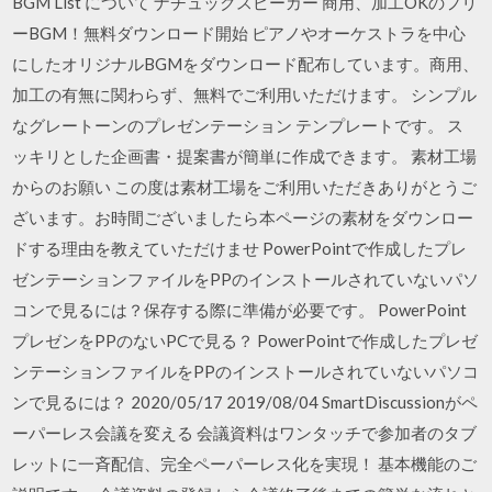
BGM List について ナチュックスピーカー 商用、加工OKのフリ
ーBGM！無料ダウンロード開始 ピアノやオーケストラを中心
にしたオリジナルBGMをダウンロード配布しています。商用、
加工の有無に関わらず、無料でご利用いただけます。 シンプル
なグレートーンのプレゼンテーション テンプレートです。 ス
ッキリとした企画書・提案書が簡単に作成できます。 素材工場
からのお願い この度は素材工場をご利用いただきありがとうご
ざいます。お時間ございましたら本ページの素材をダウンロー
ドする理由を教えていただけませ PowerPointで作成したプレ
ゼンテーションファイルをPPのインストールされていないパソ
コンで見るには？保存する際に準備が必要です。 PowerPoint
プレゼンをPPのないPCで見る？ PowerPointで作成したプレゼ
ンテーションファイルをPPのインストールされていないパソコ
ンで見るには？ 2020/05/17 2019/08/04 SmartDiscussionがペ
ーパーレス会議を変える 会議資料はワンタッチで参加者のタブ
レットに一斉配信、完全ペーパーレス化を実現！ 基本機能のご