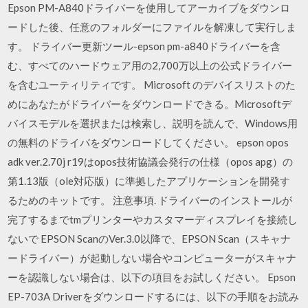
Epson PM-A840ドライバーを使用してアーカイブをダウンロ
ードした後、任意のフォルダーにファイルを解凍して実行しま
す。 ドライバー更新ツール-epson pm-a840ドライバーを含
む、すべてのハードウェア用の2,700万以上の公式ドライバー
を含むユーティリティです。 Microsoft のデバイスリストのた
めにあなたがドライバーをダウンロードできる。Microsoftデ
バイスモデルを選択または検索し、説明を読んで、Windows用
の無料のドライバをダウンロードしてください。 epson opos
adk ver.2.70j r19はopos技術協議会発行の仕様（opos apg）の
第1.13版（ole対応版）に準拠したアプリケーションを開発す
るためのキットです。 注意事項. ドライバーのインストールが
完了するまでtmプリンターやカスタマーディスプレイを接続し
ないで EPSON ScanのVer.3.0以降で、EPSON Scan（スキャナ
ードライバー）が起動しない場合やコンピューターがスキャナ
ーを認識しない場合は、以下の項目をお試しください。 Epson
EP-703A Driverをダウンロードするには、以下の手順をお読み