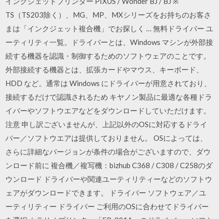
インクジェットプリンター PIXUS / Wonder BJ / BJ ※
TS（TS203除く）、MG、MP、MXシリーズをお持ちのお客さ
まは「インクジェット複合機」でお探しく … 無料ドライバー ユ
ーティリティ一覧。ドライバーとは、Windows マシンが外部接
続する機器を認識・制御するためのソフトウェアのことです。
外部接続する機器とは、拡張カードやマウス、キーボード、
HDD など。通常は Windows にドライバーが用意されており、
接続するだけで認識されるため キヤノン製品に最適な各種ドラ
イバーやソフトウエアなどをダウンロードしていただけます。
注意 申し訳ございませんが、上記以外のOSに対応するドライ
バー／ソフトウエアは提供しておりません。 OSによっては、
さらに詳細なバージョンが条件の場合がございますので、ダウ
ンロード前に 複合機／複写機：bizhub C368 / C308 / C258のダ
ウンロード ドライバーや関連ユーティリティーなどのソフトウ
ェアがダウンロードできます。 ドライバー ソフトウェア／ユ
ーティリティー ドライバー ご利用のOSに合わせてドライバー