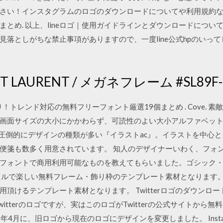
さい！インスタグラムのロゴのダウンロードについてや利用規約
まとめ. 以上、lineロゴ｜使用ガイドラインとダウンロードについて
見落としがちな禁止事項がありますので、一度line公式hpのいっ
LAURENT / メガネフレーム #SL89F-00
！トレンド対応の無料フリーフォント厳選19個まとめ . Cove.
画面サイズの大小にかかわらず、可読性のよい大小アルファベットが揃
、ai. 圧倒的にデザインの種類が多い『イラストac』。イラストを中
便箋も数多く用意されています。 知人のデザイナーいわく、フォ
フォントで商用利用可能なものを教えてもらいました。ゴシック・
フルで楽しい無料フレーム・飾り枠のテンプレート素材となります
頂けるテンプレート素材となります。 Twitterロゴのダウンロ
itterのロゴですが、実はこのロゴがTwitterの公式サイトから
2016年4月に、旧ロゴから現在のロゴにデザインを変更しました。 Ins