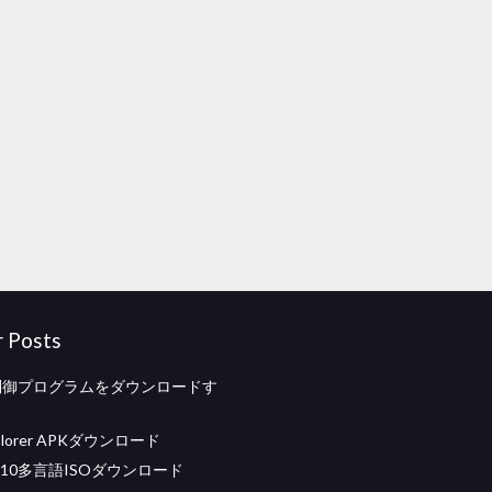
r Posts
id制御プログラムをダウンロードす
 explorer APKダウンロード
ws 10多言語ISOダウンロード