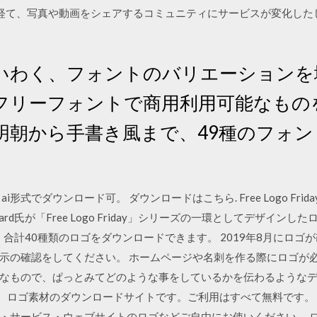
経て、写真や動画をシェアするコミュニティにサービスが変化した
いわく、フォントのバリエーションを
フリーフォントで商用利用可能なもの
明朝から手書き風まで、49種のフォ
式でダウンロード可。 ダウンロードはこちら. Free Logo Frida
nard氏が「Free Logo Friday」シリーズの一環としてデザイ
、合計40種類のロゴをダウンロードできます。 2019年8月にロ
示の確認をしてください。 ホームページや名刺を作る際にロゴが必
なもので、ぱっとみてどのような事をしているかを伝わるような
e）は、ロゴ素材のダウンロードサイトです。ご利用はすべて無料です
・サービス・ウェブサイトのロゴなどご自由にお使いください。 