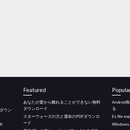
Featured
Popula
あなたが愛から離れることができない無料
Andro
ダウンロード
る
料ダウン
スターウォーズの力と運命のPDFダウンロ
Es file
ード
K
Windo