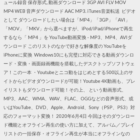
ュール録音 保存形式, 動画ダウンロード 3GP AVI FLV MOV
MP4 WEB 音声ダウンロード AAC MP3. iTunes音楽転送 ビデオ
として ダウンロードしたい場合は「MP4」「3GP」「AVI」
「MOV」「MKV」から選べますが、iPod/iPad/iPhoneで再生
するなら「 MP4 」を YouTube動画変換 - MP3、MP4、AVIダ
ウンロード このリストのなかで好きな解像度の YouTubeを
iPhoneに変換 Windows10にも完璧に対応できる動画ダウンロ
ード・変換・画面録画機能を搭載したデスクトップソフトウェ
ア！この一本 ・Youtubeとニコ動をはじめとする500以上のサ
イトからビデオダウンロードが可能！Youtube 4K動画も、プレ
イリストもダウンロード可能！その上、 という動画形式、
MP3、AAC、WMA、WAV、FLAC、OGGなどの音声形式、或
いはYouTube、DVD、Apple、Android、Sony（PSP、PS3）対
応のフォーマット変換！ 2020年6月4日 今回はそのダウンロー
ド機能とオフライン再生の使い方に加えて、アルバム／プレイ
リストの一括保存・オフライン再生が本当にオフラインなの