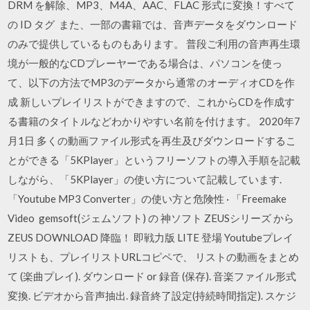
DRM を解除、MP3、M4A、AAC、FLAC 形式に変換！すべて
の ID タグ また、一部の書籍では、音声データをダウンロード
のみで提供しているものもあります。 普段ご利用の音声再生環
境が一般的なCDプレーヤーである場合は、パソコンを使っ
て、以下の方法でMP3のデータから通常のオーディオCDを作
成 新しいプレイリストができますので、これからCDを作成す
る書籍のタイトルなどわかりやすい名前を付けます。 2020年7
月1日 多くの動画ファイル形式を再生及びダウンロードするこ
とができる「5KPlayer」というフリーソフトの導入手順を記載
しながら、「5KPlayer」の使い方について記載しています.
「Youtube MP3 Converter」の使い方と危険性 · 「Freemake
Video gemsoft(ジェムソフト) の 神ソフト ZEUSシリーズ から
ZEUS DOWNLOAD 降臨！ 即戦力版 LITE 登場 Youtubeプレイ
リストも、プレイリストURLコピペで、 リストの動画をまとめ
て (楽曲プレイ). ダウンロード or 録音 (保存). 音楽ファイル形式
変換. ビデオから音声抽出. 録音終了設定(持続時間指定). スケジ