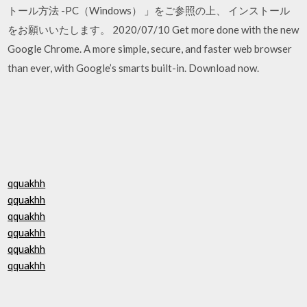
トール方法 -PC（Windows） 」をご参照の上、 インストール
をお願いいたします。 2020/07/10 Get more done with the new
Google Chrome. A more simple, secure, and faster web browser
than ever, with Google’s smarts built-in. Download now.
qquakhh
qquakhh
qquakhh
qquakhh
qquakhh
qquakhh