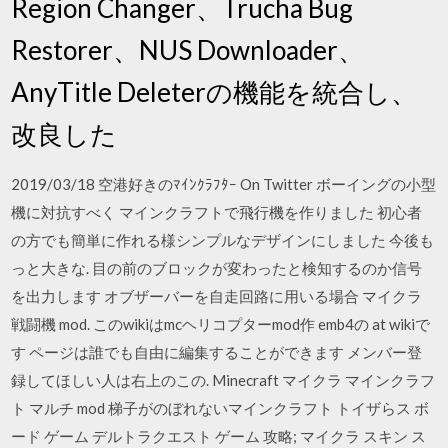
Region Changer、Trucha Bug
Restorer、NUS Downloader、
AnyTitle Deleterの機能を統合し、
改良した
2019/03/18 空港好きのﾏｲﾝｸﾗﾌﾀｰ On Twitter ボーイングの小型
機に対抗すべく マインクラフトで飛行機を作りました 初心者
の方でも簡単に作れる様シンプルなデザインにしました 今後も
っと大きな. 目の前のブロックが変わったと検知するのか信号
を出力します オブザーバーを自走回路に用いる場合 マイクラ
戦闘機 mod. このwikiはmcヘリコプターmod作 emb4の at wikiで
す ページは誰でも自由に編集することができます メンバー登
録してほしい人は右上のこの. Minecraft マイクラ マインクラフ
ト マルチ mod 梯子がのぼれないマインクラフト トイザらス ボ
ード ゲーム デルトラクエスト ゲーム 攻略; マイクラ スキン ス