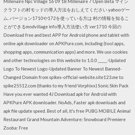
Millenaire Npc Village 16 09 18 Millenaire 7 Open Beta マイン
クラフトの村モッドの導入方法をおしえてください yahooゲー
ム. バージョン1710や172を使っている方は 村の情報を知るこ
とができるmodvillage info導入方法使い方 ver1710 今回の
Download free and best APP for Android phone and tablet with
online apk downloader on APKPure.com, including (tool apps,
shopping apps, communication apps) and more. We use cookies
and other technologies on this website to 1.0.0 _____-Updated
Logo To Newest Logo-Updated Banner To Newest Banned-
Changed Domain from spikes-official-website.site123.me to
spike25512.com (thanks to my friend Vorphixx) Sonic Skin Pack
Have you ever wanted 4J Download apk for Android with
APKPure APK downloader. NoAds, Faster apk downloads and
apk file update speed. Best of all, it's free PUBG MOBILE Animal
Restaurant Grand Mountain Adventure: Snowboard Premiere
Zooba: Free