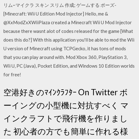
リム~マイクラ スキン スリム 作成; ゲームする ポーズ-
[Minecraft: Wii U Edition Mod Injector] Hello, me &
@XxModZxXWiiPlaza created a Minecraft Wii U Mod Injector
because there wasnt alot of codes released for the game [What
does this do?] With this application you'll be able to mod the Wii
U version of Minecraft using TCPGecko, it has tons of mods
that you can play around with. Mod Xbox 360, PlayStation 3,
Wii U, PC (Java), Pocket Edition, and Windows 10 Edition worlds
for free!
空港好きのﾏｲﾝｸﾗﾌﾀｰ On Twitter ボ
ーイングの小型機に対抗すべく マ
インクラフトで飛行機を作りまし
た 初心者の方でも簡単に作れる様