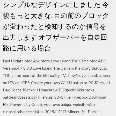
シンプルなデザインにしました 今
後もっと大きな. 目の前のブロック
が変わったと検知するのか信号を
出力します オブザーバーを自走回
路に用いる場合
Last Update Mod Apk More Love Island The Game Mod APK
Version:4.7.8 3.8 Love Island The Game is the story that puts
YOU in the heart of the hit reality TV show ‘Love Island', as seen
on ITV and CBS. Create your own Wii U Laptop or PC JGecko U
Hax Codes JGecko U Homebrew TCPgecko Skin packs
battleandbeasts.pck File Size: 33 kb File Type: pck Download
File Powered by Create your own unique website with
customizable templates. 2015/12/17 Minecraft - Pocket