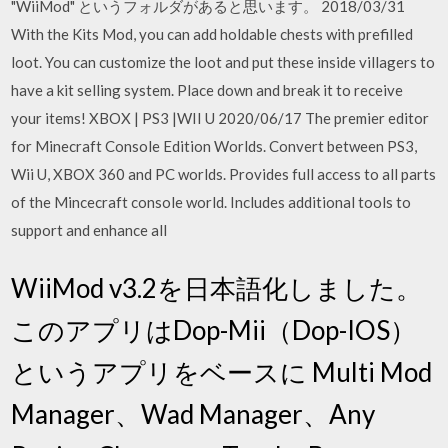
"WiiMod" というフォルダがあると思います。 2018/03/31
With the Kits Mod, you can add holdable chests with prefilled
loot. You can customize the loot and put these inside villagers to
have a kit selling system. Place down and break it to receive
your items! XBOX | PS3 |WII U 2020/06/17 The premier editor
for Minecraft Console Edition Worlds. Convert between PS3,
Wii U, XBOX 360 and PC worlds. Provides full access to all parts
of the Mincecraft console world. Includes additional tools to
support and enhance all
WiiMod v3.2を日本語化しました。
このアプリはDop-Mii（Dop-IOS）
というアプリをベースに Multi Mod
Manager、Wad Manager、Any