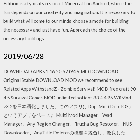
Edition is a typical version of Minecraft on Android, where the
fun depends on our creativity and imagination. It is necessary to
build what will come to our minds, choose a mode for building
the necessary and just have fun. Approach the choice of the
necessary buildings
2019/06/28
DOWNLOAD APK v1.16.20.52 (94.9 Mb) DOWNLOAD
Original Stable DOWNLOAD MOD we recommend to see
Related Apps WithstandZ - Zombie Survival! MOD free craft 90
4.5 Survival Games MOD unlimited potions 88 4.4 96 WiiMod
v3.2を日本語化しました。このアプリはDop-Mii（Dop-IOS）
というアプリをベースに Multi Mod Manager、Wad
Manager、Any Region Changer、Trucha Bug Restorer、NUS
Downloader、AnyTitle Deleterの機能を統合し、改良した