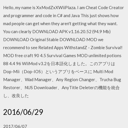
Hello, my name is XxModZxXWiiPlaza. I am Cheat Code Creator
and programmer and code in C# and Java This just shows how
mad people can get when they aren't getting what they want.
You can clearly DOWNLOAD APK v1.16.20.52 (94.9 Mb)
DOWNLOAD Original Stable DOWNLOAD MOD we
recommend to see Related Apps WithstandZ - Zombie Survival!
MOD free craft 90 4.5 Survival Games MOD unlimited potions
88 4.4 96 WiiMod v3.2を日本語化しました。このアプリは
Dop-Mii（Dop-IOS）というアプリをベースに Multi Mod
Manager、Wad Manager、Any Region Changer、Trucha Bug
Restorer、NUS Downloader、AnyTitle Deleterの機能を統合
し、改良した
2016/06/29
2017/06/07