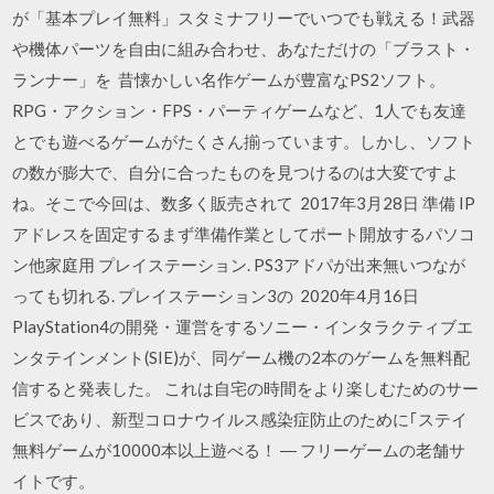
が「基本プレイ無料」スタミナフリーでいつでも戦える！武器
や機体パーツを自由に組み合わせ、あなただけの「ブラスト・
ランナー」を 昔懐かしい名作ゲームが豊富なPS2ソフト。
RPG・アクション・FPS・パーティゲームなど、1人でも友達
とでも遊べるゲームがたくさん揃っています。しかし、ソフト
の数が膨大で、自分に合ったものを見つけるのは大変ですよ
ね。そこで今回は、数多く販売されて 2017年3月28日 準備 IP
アドレスを固定するまず準備作業としてポート開放するパソコ
ン他家庭用 プレイステーション. PS3アドパが出来無いつなが
っても切れる. プレイステーション3の 2020年4月16日
PlayStation4の開発・運営をするソニー・インタラクティブエ
ンタテインメント(SIE)が、同ゲーム機の2本のゲームを無料配
信すると発表した。 これは自宅の時間をより楽しむためのサー
ビスであり、新型コロナウイルス感染症防止のために｢ステイ
無料ゲームが10000本以上遊べる！ ― フリーゲームの老舗サ
イトです。