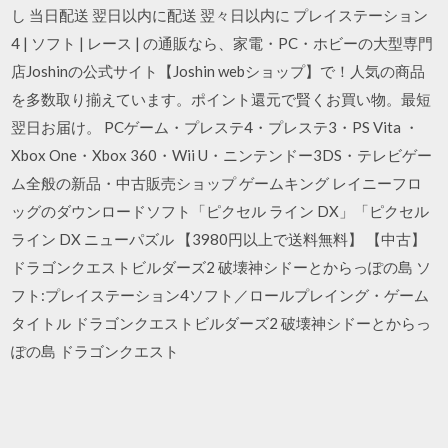
し 当日配送 翌日以内に配送 翌々日以内に プレイステーション
4 | ソフト | レース | の通販なら、家電・PC・ホビーの大型専門
店Joshinの公式サイト【Joshin webショップ】で！人気の商品
を多数取り揃えています。ポイント還元で賢くお買い物。最短
翌日お届け。 PCゲーム・プレステ4・プレステ3・PS Vita ・
Xbox One・Xbox 360・Wii U・ニンテンドー3DS・テレビゲー
ム全般の新品・中古販売ショップ ゲームキング レイニーフロ
ッグのダウンロードソフト「ピクセル ライン DX」「ピクセル
ライン DX ニューパズル 【3980円以上で送料無料】 【中古】
ドラゴンクエストビルダーズ2 破壊神シドーとからっぽの島 ソ
フト:プレイステーション4ソフト／ロールプレイング・ゲーム
タイトル ドラゴンクエストビルダーズ2 破壊神シドーとからっ
ぽの島 ドラゴンクエスト