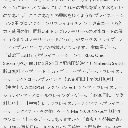
ゲームに懐かしくて幸せにしたこれらの古典を覚えておきたい
のであれば、ここにあなたの興味をひくような プレイステーシ
ョン2用 プロアクションリプレイ3 イチオシ！ 改造コードの入
力・使用の他、同梱USBドングルメモリーへの改造コードの保
存（今まではメモリーカードだった）やマックスドライブ、メ
ディアプレイヤー などが搭載されています。 家庭用ゲーム
『遊戯王LotD』がプレイステーション4、Xbox One、
Steam（PC）向けに3月24日に配信開始決定！ Nintendo Switch
版は無料アップデート！ カテゴリトップ > ゲーム > プレイステ
ーション4 > ロールプレイング 【3980円以上で送料無料】
【中古】ケムコRPGセレクション Vol．2 ソフト:プレイステー
ション4ソフト／ロールプレイング・ゲーム 【3980円以上で送
料無料】。【中古】レッツプレイスポーツ！ソフト:プレイステ
ーション2ソフト／その他・ゲーム Mar 10, 2016 · pcで無料ダ
ウンロード出来るゲームはありますか？ 「青鬼とか恐怖の森と
かは知っ 更新日時：2018/01/23 回答数：1 閲覧数：16; 3dの