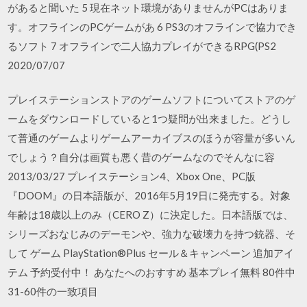
があると聞いた 5 現在ネット環境がありませんがPCはありま
す。オフラインのPCゲームがあ 6 PS3のオフラインで協力でき
るソフト 7 オフラインで二人協力プレイができるRPG(PS2
2020/07/07
プレイステーションストアのゲームソフトについてストアのゲ
ームをダウンロードしていると1つ疑問が出来ました。どうし
て普通のゲームよりゲームアーカイブスのほうが容量が多いん
でしょう？自分は画質も悪く昔のゲームなのでそんなに容
2013/03/27 プレイステーション4、Xbox One、PC版
『DOOM』の日本語版が、2016年5月19日に発売する。対象
年齢は18歳以上のみ（CERO Z）に決定した。日本語版では、
シリーズおなじみのデーモンや、強力な破壊力を持つ銃器、そ
して ゲーム PlayStation®Plus セール＆キャンペーン 追加アイ
テム 予約受付中！ あなたへのおすすめ 基本プレイ無料 80件中
31-60件の一致項目