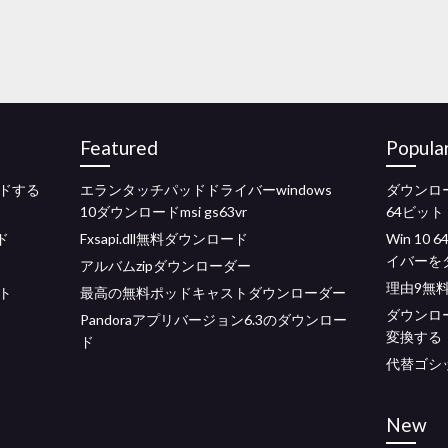
Featured
Popula
ドする
エランタッチパッドドライバーwindows
ダウンロード
10ダウンロードmsi gs63vr
64ビット
ド
Fxsapi.dll無料ダウンロード
Win 10
イバーを
アルバムzipダウンローダー
理由9無
ント
最高の無料ポッドキャストダウンローダー
ダウンロ
Pandoraアプリバージョン6.3のダウンロー
変換する
ド
代替ゴシッ
New