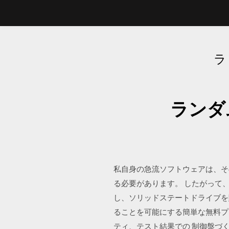
ラ
ランダ
私自身の急流ソフトウェアは、そ
る必要があります。 したがって、
し、ソリッドステートドライブを
ることを可能にする簡単な無料プ
ティ、テスト結果での 制御盤づくり革新