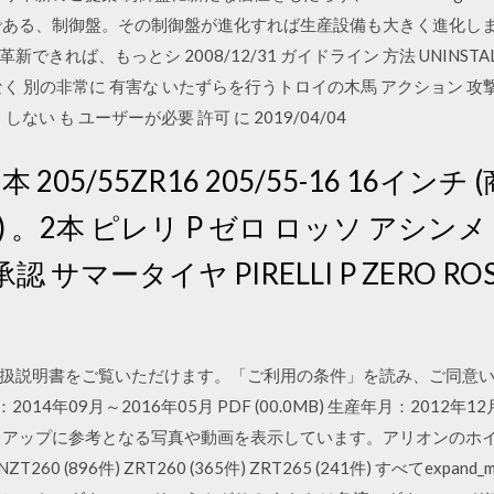
である、制御盤。その制御盤が進化すれば生産設備も大きく進化しま
れば、もっとシ 2008/12/31 ガイドライン 方法 UNINSTALL
は間違いなく 別の非常に 有害な いたずらを行うトロイの木馬 アクショ
い も ユーザーが必要 許可 に 2019/04/04
05/55ZR16 205/55-16 16インチ 
00) 。2本 ピレリ P ゼロ ロッソ アシンメ
認 サマータイヤ PIRELLI P ZERO ROSS
リオンの取扱説明書をご覧いただけます。「ご利用の条件」を読み、ご同
4年09月～2016年05月 PDF (00.0MB) 生産年月：2012年12月～2
スアップに参考となる写真や動画を表示しています。アリオンのホ
0 (896件) ZRT260 (365件) ZRT265 (241件) すべてexpand_