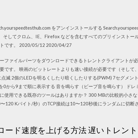
h.yourspeedtesthub.com をアンインストールする Search.yoursp
、そしてクロム、IE、Firefox などを含むすべてのプリインス
2020/05/12 2020/04/27
ーファイルパーツをダウンロードできるトレントクライアントが必
要です。 映画のビットレートよりも速い接続が必要です（そして
ンダムに点滅 2個のLEDを明るくしたり暗くしたりする(PWM) 7セグ
を0から9まで順に表示する 音を鳴らす（ビープ音を鳴らす） ドレ
に使用できる既存のツールはありますか？ 300 MBの比較的小さ
20 Kバイト/秒）のTCP接続は10〜120秒後にランダムに切断されま
ロード速度を上げる方法 遅いトレン