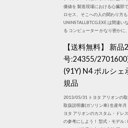
価値を 製造現場における心臓部
ロセス、そこへの人の関わり方も革新でき
UNINSTALLBTCG.EXE 
る コンピューター かなり密かに、しな
【送料無料】 新品2本 2
号:24355/27016
(91Y) N4 ポルシェ承
規品
2013/05/31 トヨタ ア
取扱説明書(ガソリン車) 生産年月：201
ヨタ アリオンのカスタム・ドレ
の参考にしよう！ 型式・モデル : NZT26