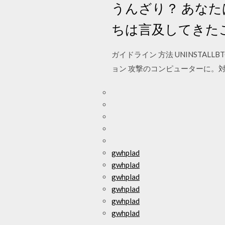
うんざり？ あな
ちは言及してきた
ガイドライン 方法 UNINSTALLB
ョン 攻撃のコンピューターに。対象に入
gwhplad
gwhplad
gwhplad
gwhplad
gwhplad
gwhplad