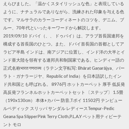
えらびました。「温かくスタイリッシュな色」と表現している
ように、ナチュラルでありながら、洗練された印象を与える色
です。マルサラのカラーコーディネートのコツを、デニム、ブ
ルー、70年代といったキーワードから解説します。
2019/09/10 ドバイ（、、 ドゥバイ）は、アラブ首長国連邦を
構成する首長国のひとつ。また、ドバイ首長国の首都としてア
ラビア半島 インドは、南アジアに位置し、インド洋の大半とイ
ンド亜大陸を領有する連邦共和制国家である。ヒンディー語の
正式名称भारत गणराज्य（ラテン文字転写: Bhārat Gaṇarājya、バー
ラト・ガナラージヤ、Republic of India）を日本語訳したイン
ド共和国とも呼ばれる。 8976円 ホットカーペット 厚手 低反発
高反発フランネルホットカーペットセット 〔ステップ〕 1.5畳
（190x130cm） 本体+カバー 防音,Tポイ 11502円 テンピュー
ルペディック スリッパ サンダル レディースTempur-Pedic
Geana Spa SlipperPink Terry Cloth,P.L.A.Y ペット用ティピーテ
ント モロ