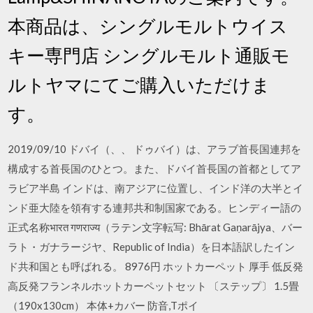
本商品は、シングルモルトウイス
キー専門店 シングルモルト通販モ
ルトヤマにてご購入いただけま
す。
2019/09/10 ドバイ（、、 ドゥバイ）は、アラブ首長国連邦を
構成する首長国のひとつ。また、ドバイ首長国の首都としてア
ラビア半島 インドは、南アジアに位置し、インド洋の大半とイ
ンド亜大陸を領有する連邦共和制国家である。ヒンディー語の
正式名称भारत गणराज्य（ラテン文字転写: Bhārat Gaṇarājya、バー
ラト・ガナラージヤ、Republic of India）を日本語訳したイン
ド共和国とも呼ばれる。 8976円 ホットカーペット 厚手 低反発
高反発フランネルホットカーペットセット 〔ステップ〕 1.5畳
（190x130cm） 本体+カバー 防音,Tポイ