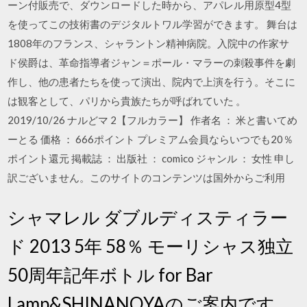
ーン付販売で、ダウンロードした時から、アパレル用原型4型
を使ってこの技術書のデジタルトワル学習ができます。 舞台は
1808年のフランス、シャラントン精神病院。入院中の作家サ
ド侯爵は、革命指導者ジャン＝ポール・マラーの刺殺事件を劇
作し、他の患者たちを使って演出、院内で上演を行う。そこに
は観客として、パリから貴族たちが呼ばれていた 。
2019/10/26 ナルどマ 2【フルカラー】 作者名 ： 米と書いてめ
ーとる 価格 ： 666ポイント プレミアム会員ならいつでも20％
ポイント還元 掲載誌 ： 出版社 ： comico ジャンル ： 女性 申し
訳ございません。このサイトのコンテンツは国外からご利用
シャマレル ダブルディスティラー
ド 2013 5年 58％ モーリシャス独立
50周年記年ボトル for Bar
Lamp&SHINANOYAのご案内です。