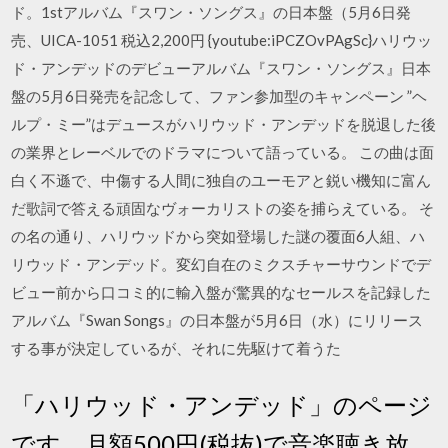
ド。1stアルバム『スワン・ソングス』の日本盤（5月6日発
売、UICA-1051 税込2,200円 {youtube:iPCZOvPAgSc}ハリウッ
ド・アンデッドのデビューアルバム『スワン・ソングス』日本
盤の5月6日発売を記念して、ファン参加型のキャンペーン ”ヘ
ルプ・ミー”はデュースがハリウッド・アンデッドを脱退した後
の業界とレーベルでのドラマについて語っている。 この曲は面
白く不遜で、中傷する人間に独自のユーモアと鋭い機知に富ん
だ歌詞で答える頑固なヴォーカリストの姿を捕らえている。 そ
の名の通り、ハリウッドから突如登場した謎の覆面6人組、ハ
リウッド・アンデッド。変幻自在のミクスチャーサウンドでデ
ビュー前から口コミ的に輸入盤が驚異的なセールスを記録した
アルバム『Swan Songs』の日本盤が5月6日（水）にリリース
する事が決定しているが、それに先駆けて着うた
「ハリウッド・アンデッド」のページ
です。月額500円(税抜)で音楽聴き放