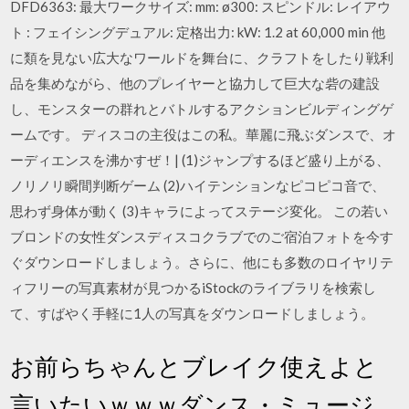
DFD6363: 最大ワークサイズ: mm: ø300: スピンドル: レイアウ
ト : フェイシングデュアル: 定格出力: kW: 1.2 at 60,000 min 他
に類を見ない広大なワールドを舞台に、クラフトをしたり戦利
品を集めながら、他のプレイヤーと協力して巨大な砦の建設
し、モンスターの群れとバトルするアクションビルディングゲ
ームです。 ディスコの主役はこの私。華麗に飛ぶダンスで、オ
ーディエンスを沸かすぜ！| (1)ジャンプするほど盛り上がる、
ノリノリ瞬間判断ゲーム (2)ハイテンションなピコピコ音で、
思わず身体が動く (3)キャラによってステージ変化。 この若い
ブロンドの女性ダンスディスコクラブでのご宿泊フォトを今す
ぐダウンロードしましょう。さらに、他にも多数のロイヤリテ
ィフリーの写真素材が見つかるiStockのライブラリを検索し
て、すばやく手軽に1人の写真をダウンロードしましょう。
お前らちゃんとブレイク使えよと
言いたいｗｗｗダンス・ミュージ