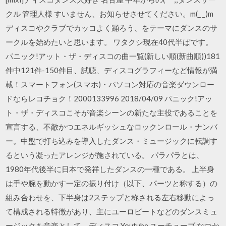
クル 管理人様 すいません、お知らせさせてください。m(_ _)m
ディスコやクラブでカッコよく踊ろう、をテーマにダンスのサ
ークルを始めたいと思います。 ワタクシ現在40代半ばです。
パニック!アット・ザ・ディスコの曲一覧(新しい順(新曲順))181
件中121件-150件目、試聴、ディスコグラフィーなど情報が満
載！スマートフォン(スマホ)・パソコン対応の音楽ダウンロー
ドならレコチョク！2000133996 2018/04/09 パニック!アッ
ト・ザ・ディスコこそが音楽シーンの新たな主役であることを
宣言する、不敵かつエネルギッシュなロックンロール・ナンバ
ー。中盤で打ち込みを導入したダンス・ミュージックに転調す
るという凝ったアレンジが施されている。 パラパラとは、
1980年代後半に日本で発祥したダンスの一種である。 上半身
は手や腕を動かす一定の振り付け（以下、パーツと称する）の
組み合わせを、下半身は2ステップと称される左右移動によっ
て構成される特徴があり、主にユーロビートなどのダンスミュ
ージックを音楽として、ディスコ Youtube ユーチューブ なつか