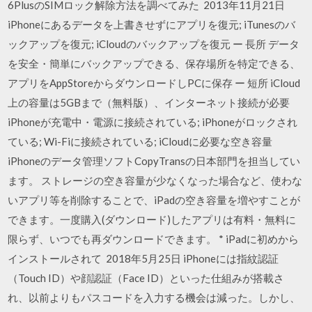
6PlusのSIMロック解除方法を調べてみた 2013年11月21日
iPhoneにあるデータを上書きせずにアプリを復元; iTunesのバ
ックアップを復元; iCloudのバックアップを復元 ー 長所 データ
を安全・簡単にバックアップできる、保存場所を特定できる、
アプリをAppStoreからダウンロードしPCに保存 ー 短所 iCloud
上の容量は5GBまで（無料版）、インターネット接続が必要
iPhoneが充電中・電源に接続されている; iPhoneがロックされ
ている; Wi-Fiに接続されている; iCloudに必要な空き容量
iPhoneのデータ管理ソフトCopyTransの日本部門を担当してい
ます。 ストレージの空き容量が少なくなった場合など、使わな
いアプリ等を削除することで、iPadの空き容量を増やすことが
できます。一度購入(ダウンロード)したアプリは有料・無料に
限らず、いつでも再ダウンロードできます。 * iPadに初めから
インストールされて 2018年5月25日 iPhoneには指紋認証
（Touch ID）や顔認証（Face ID）といった仕組みが搭載さ
れ、以前よりもパスコードを入力する機会は減った。しかし、