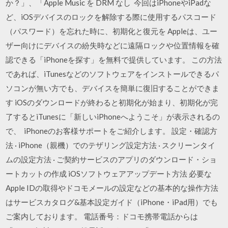
か？」、「Apple Music を DRM なし 今回はiPhoneやiPadな
ど、iOSデバイスのロックを解除する際に使用するパスコード
（パスワード）を忘れた時に、初期化と復元を Appleは、ユー
ザー向けにデバイスの紛失時などに遠隔ロックや位置情報を確
認できる「iPhoneを探す」を無料で提供しています。 この方法
であれば、iTunesなどのソフトウェアをインストールできるパ
ソコンが無い方でも、デバイスを簡単に復旧することができま
す iOSのダウンロードが終わると初期化が始まり、初期化が完
了するとiTunesに「新しいiPhoneへようこそ」が表示されるの
で、 iPhoneのお客様サポートをご紹介します。 設定・確認方
法 · iPhone（親機）でのテザリング設定方法 · スクリーンタイ
ムの設定方法 · ご契約サービスのアプリのダウンロード・ショ
ートカットの作成 iOSソフトウェアアップデート方法 必要な
Apple IDの取得やドコモメールの設定などの基本的な操作方法
はサービスカタログ&基本設定ガイド（iPhone・iPad用）でも
ご案内しております。 電話番号：ドコモ携帯電話からは