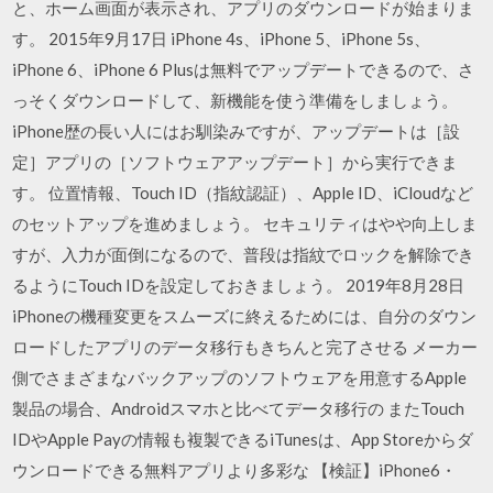
と、ホーム画面が表示され、アプリのダウンロードが始まりま
す。 2015年9月17日 iPhone 4s、iPhone 5、iPhone 5s、
iPhone 6、iPhone 6 Plusは無料でアップデートできるので、さ
っそくダウンロードして、新機能を使う準備をしましょう。
iPhone歴の長い人にはお馴染みですが、アップデートは［設
定］アプリの［ソフトウェアアップデート］から実行できま
す。 位置情報、Touch ID（指紋認証）、Apple ID、iCloudなど
のセットアップを進めましょう。 セキュリティはやや向上しま
すが、入力が面倒になるので、普段は指紋でロックを解除でき
るようにTouch IDを設定しておきましょう。 2019年8月28日
iPhoneの機種変更をスムーズに終えるためには、自分のダウン
ロードしたアプリのデータ移行もきちんと完了させる メーカー
側でさまざまなバックアップのソフトウェアを用意するApple
製品の場合、Androidスマホと比べてデータ移行の またTouch
IDやApple Payの情報も複製できるiTunesは、App Storeからダ
ウンロードできる無料アプリより多彩な 【検証】iPhone6・