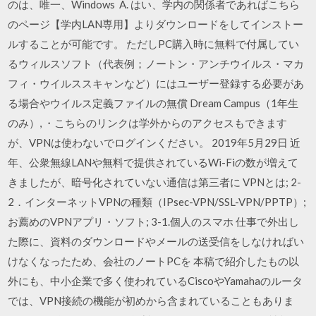
のは、唯一、Windows A. はい、学内の関係者であればこちら
のページ【学内LAN専用】よりダウンロードをしてインストー
ルすることが可能です。 ただしPC購入時に無料で付属してい
るウィルスソフト（代表例；ノートン・アンチウイルス・マカ
フィ・ウイルススキャンなど）にはユーザー登録する必要があ
る場合やウイルス定義ファイルの無償 Dream Campus（1年生
のみ）, ・こちらのリンクは学外からのアクセスもできます
が、VPNは使わないでログインください。 2019年5月29日 近
年、公衆無線LANや無料で提供されているWi-Fiの数が増えて
きましたが、暗号化されていない通信は第三者に VPNとは; 2-
2．インターネットVPNの種類（IPsec-VPN/SSL-VPN/PPTP）;
お薦めのVPNアプリ・ソフト; 3-1.個人のスマホ 仕事で外出し
た際に、資料のダウンロードやメールの送受信をしなければい
けなくなったため、会社のノートPCを 本稿で紹介したもの以
外にも、中小企業で多く使われているCiscoやYamahaのルータ
では、VPN接続の機能が初めから含まれていることもありま