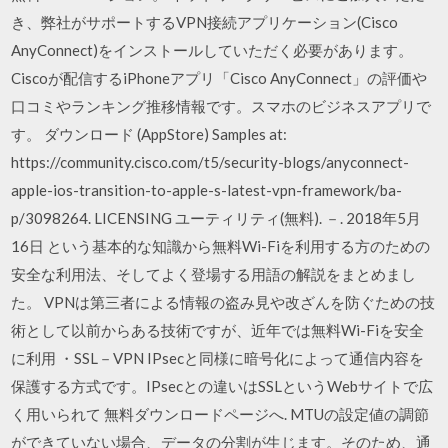
き、弊社がサポートするVPN接続アプリケーション(Cisco
AnyConnect)をインストールしていただく必要があります。
Ciscoが配信するiPhoneアプリ「Cisco AnyConnect」の評価や
口コミやランキング推移情報です。スマホのビジネスアプリで
す。 ダウンロード (AppStore) Samples at:
https://community.cisco.com/t5/security-blogs/anyconnect-
apple-ios-transition-to-apple-s-latest-vpn-framework/ba-
p/3098264. LICENSING ユーティリティ(無料). －. 2018年5月
16日 という基本的な知識から無料Wi-Fiを利用する方のための
安全な利用法、そしてよく登場する用語の解説をまとめまし
た。 VPNは第三者による情報の盗み見や改ざんを防ぐための技
術として以前からある技術ですが、近年では無料Wi-Fiを安全
に利用 ・SSL－VPN IPsecと同様に暗号化によって通信内容を
保護する方式です。IPsecとの違いはSSLというWebサイトで広
く用いられて 無料ダウンロードページへ. MTUの設定値の調節
ができていない場合、データの分割が生じます。そのため、通