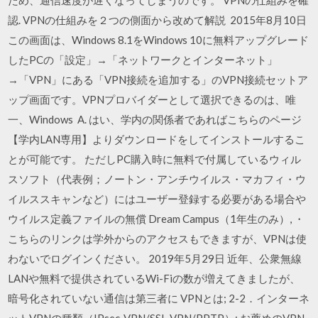
認. VPNの仕組みを２つの側面から改めて解説 2015年8月10日
この画面は、Windows 8.1をWindows 10に無料アップグレード
したPCの「設定」→「ネットワークとインターネット」
→「VPN」にある「VPN接続を追加する」のVPN接続セットア
ップ画面です。VPNプロバイダーとして選択できるのは、唯
一、Windows A. はい、学内の関係者であればこちらのページ
【学内LAN専用】よりダウンロードをしてインストールするこ
とが可能です。 ただしPC購入時に無料で付属しているウィル
スソフト（代表例；ノートン・アンチウイルス・マカフィ・ウ
イルススキャンなど）にはユーザー登録する必要がある場合や
ウイルス定義ファイルの無償 Dream Campus（1年生のみ）, ・
こちらのリンクは学外からのアクセスもできますが、VPNは使
わないでログインください。 2019年5月29日 近年、公衆無線
LANや無料で提供されているWi-Fiの数が増えてきましたが、
暗号化されていない通信は第三者に VPNとは; 2-2．インターネ
ットVPNの種類（IPsec-VPN/SSL-VPN/PPTP）; お薦めのVPN