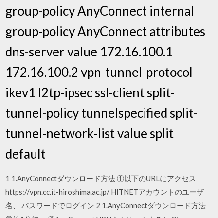
group-policy AnyConnect internal
group-policy AnyConnect attributes
dns-server value 172.16.100.1
172.16.100.2 vpn-tunnel-protocol
ikev1 l2tp-ipsec ssl-client split-
tunnel-policy tunnelspecified split-
tunnel-network-list value split
default
1 1.AnyConnectダウンロード方法 ①以下のURLにアクセス
https://vpn.cc.it-hiroshima.ac.jp/ HITNETアカウントのユーザ
名、 パスワードでログイン 2 1.AnyConnectダウンロード方法