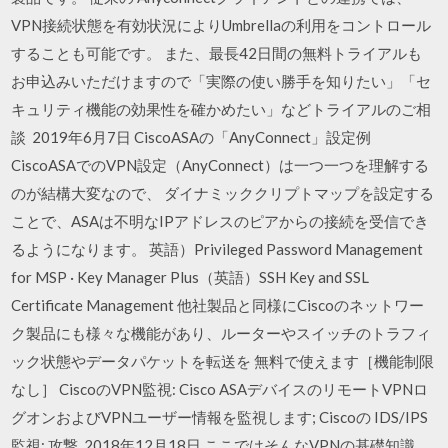
VPN接続状態を有効状況によりUmbrellaの利用をコントロール
することも可能です。 また、最長42日間の無料トライアルも
お申込みいただけますので「実際の使い勝手を知りたい」「セ
キュリティ機能の効果性を確かめたい」などトライアルのご相
談 2019年6月7日 CiscoASAの「AnyConnect」設定例
CiscoASAでのVPN設定（AnyConnect）は一つ一つを理解する
のが結構大変なので、 ダイナミッククリプトマップを設定する
ことで、ASAは不明なIPアドレスのピアからの接続を受信でき
るようになります。 英語）Privileged Password Management
for MSP · Key Manager Plus（英語）SSH Key and SSL
Certificate Management 他社製品と同様にCiscoのネットワー
ク製品にも様々な機能があり、ルーターやスイッチのトラフィ
ック状態やデータパケットを転送を 無料で使えます［機能制限
なし］ CiscoのVPN監視: Cisco ASAデバイスのリモートVPNロ
グオンおよびVPNユーザー情報を監視します; Ciscoの IDS/IPS
監視: 攻撃 2018年12月18日 ここではそんなVPNの基礎知識、