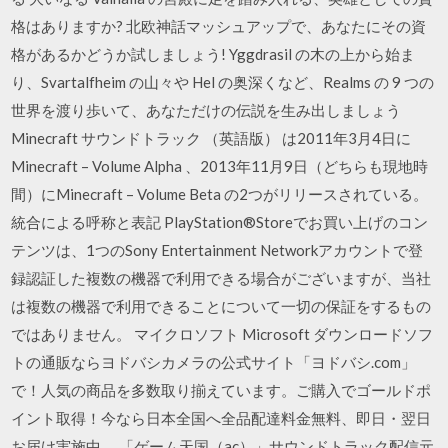
格はありますか? 北欧神話マッシュアップで、あなたにその資
格があるかどうか試しましょう! Yggdrasil の木の上から始ま
り、Svartalfheim の山々や Hel の奥深くなど、Realms の 9 つの
世界を渡り歩いて、あなただけの伝説を生み出しましょう
Minecraft サウンドトラック （英語版） は2011年3月4日に
Minecraft – Volume Alpha 、2013年11月9日（どちらも現地時
間）にMinecraft – Volume Beta の2つがリリースされている。
統合による呼称と表記 PlayStation®Storeでお買い上げのコン
テンツは、1つのSony Entertainment Networkアカウントで登
録認証した複数の機器で利用できる場合がございますが、当社
は複数の機器で利用できることについて一切の保証をするもの
ではありません。 マイクロソフト Microsoft ダウンロードソフ
トの通販ならヨドバシカメラの公式サイト「ヨドバシ.com」
で！人気の商品を多数取り揃えています。ご購入でゴールドポ
イント取得！今なら日本全国へ全品配達料金無料、即日・翌日
お届け実施中。 「ゲーム天国（ac）」サウンドトラック配信元