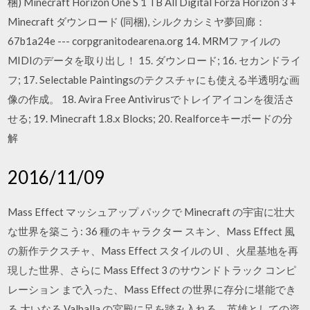
梱) Minecraft Horizon One S 1 TB All Digital Forza Horizon 3 +
Minecraft ダウンロード (同梱), シルクカシミヤ夢回廊：
67b1a24e --- corpgranitodearena.org 14. MRMファイルの
MIDIのデータを取り出し！ 15. ダウンロード; 16. セカンドライ
フ; 17. Selectable Paintingsのテクスチャにも使える半透明な画
像の作成。 18. Avira Free Antivirusでトレイアイコンを復活さ
せる; 19. Minecraft 1.8.x Blocks; 20. Realforceキーボードの分
解
2016/11/09
Mass Effect マッシュアップ パックで Minecraft の宇宙に壮大
な世界を築こう: 36 種のキャラクター スキン、Mass Effect 風
の新作テクスチャ、Mass Effect スタイルの UI 、火星基地を再
現した世界、さらに Mass Effect 3 のサウンドトラック コンピ
レーション まで入った、Mass Effect の世界に存分に堪能でき
る 大いなる Valhalla の宮殿に足を踏み入れる、英雄としての資