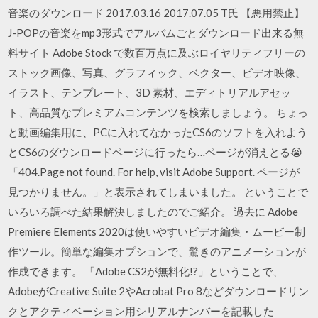
音楽のダウンロード 2017.03.16 2017.07.05 T氏 【悪用禁止】
J-POPの音楽をmp3形式でアルバムごとダウンロード出来る無
料サイト Adobe Stock で数百万点に及ぶロイヤリティフリーの
ストック画像、写真、グラフィック、ベクター、ビデオ映像、
イラスト、テンプレート、3D 素材、エディトリアルアセッ
ト、高品質なプレミアムコンテンツを検索しましょう。 ちょっ
と動画編集用に、PCに入れてなかったCS6のソフトを入れよう
とCS6のダウンロードページに行ったら…ページが消えとる😭
「404.Page not found. For help, visit Adobe Support. ページが
見つかりません。」と表示されてしまいました。 ということで
いろいろ調べた結果解決しましたのでご紹介。 過去に Adobe
Premiere Elements 2020は使いやすいビデオ編集・ムービー制
作ツール。簡単な編集オプションで、驚きのアニメーションが
作成できます。 「Adobe CS2が無料化!?」ということで、
AdobeがCreative Suite 2やAcrobat Pro 8などダウンロードリン
クとアクティベーション用シリアルナンバーを記載した