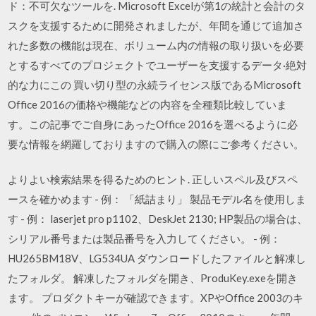
ド：不可欠なツールを. Microsoft Excelが第1の統計と会計のタ
スクを支援するために開発されましたが、年間を通じて追加さ
れた多数の機能は現在、ボリューム内の情報の取り扱いを必要
とするすべてのプロジェクトでユーザーを支援するデータ·絶対
的な力にこの 買い切り型の永続ライセンス版であるMicrosoft
Office 2016の価格や機能などの内容を全種類比較していま
す。この記事でご自身にあったOffice 2016を選べるように必
要な情報を網羅しておりますので購入の際にご参考ください。
よりよい検索結果を得るためのヒント. 正しいスペル及びスペ
ースを確かめます - 例： 「紙詰まり」 製品モデル名を使用しま
す - 例： laserjet pro p1102、DeskJet 2130; HP製品の場合は、
シリアル番号または製品番号を入力してください。 - 例：
HU265BM18V、LG534UA ダウンロードしたファイルと解凍し
たフォルダ。 解凍したフォルダを開き、ProduKey.exeを開き
ます。 プロダクトキーが確認できます。XPやOffice 2003のキ