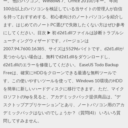
ー。 他のパソコン。Windows 7、Office 2010のキー。 年間
100台以上のパソコンを検証している当サイトの管理人が自信
を持っておすすめする、初心者向けのノートパソコンを紹介し
ます。はじめてのノートPC選びで失敗したくない方はぜひ参考
にしてください。目次 ▶ 初 d2d1.dllファイルは診断トラブルシ
ューティングウィザードです。バージョンは
2007.94.7600.16385、サイズは55296バイトです。d2d1.dllが
見つからない場合は、無料でd2d1.dllをダウンロードし、
d2d1.dllのエラーを修復してください。 EaseUS Todo Backup
Freeは、確実にHDDをクローンできる最適な無料ツールで
す。この使いやすいツールを使って、Windows 10環境のHDD
を簡単に新しいハードディスクに移行できます。 ただ、マイク
ロソフトのhpを見ると、アカデミックパック提供商品は、”デ
スクトップアプリケーション”とあり、ノートパソコン用のアカ
デミックパックはないのでしょうか？（質問(4)） いろいろ質
問してすみません。