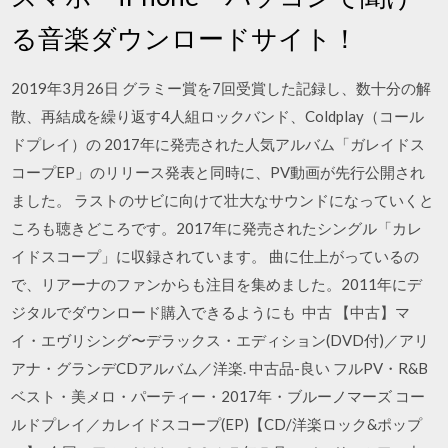
る音楽ダウンロードサイト！
2019年3月26日 グラミー賞を7回受賞した記録し、数十分の解
散、再結成を繰り返す4人組ロックバンド、Coldplay（コール
ドプレイ）の 2017年に発売された人気アルバム「ガレイドス
コープEP」のリリース発表と同時に、PV動画が先行公開され
ました。 ラストのサビに向けて壮大なサウンドになっていくと
ころも聴きどころです。2017年に発売されたシングル「カレ
イドスコープ」に収録されています。 曲に仕上がっているの
で、リアーナのファンからも注目を集めました。2011年にデ
ジタルでダウンロード購入できるようにも 中古 【中古】マ
イ・エヴリシング〜デラックス・エディション(DVD付)／アリ
アナ・グランデCDアルバム／洋楽. 中古品-良い フルPV・R&B
ベスト・美メロ・パーティー・2017年・ブルーノマーズ コー
ルドプレイ／カレイドスコープ(EP)【CD/洋楽ロック&ポップ