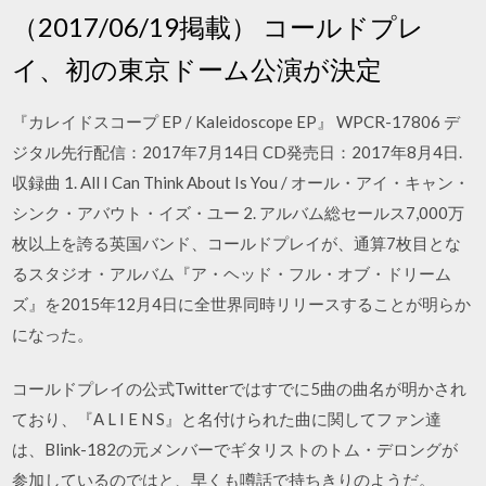
（2017/06/19掲載） コールドプレ
イ、初の東京ドーム公演が決定
『カレイドスコープ EP / Kaleidoscope EP』 WPCR-17806 デ
ジタル先行配信：2017年7月14日 CD発売日：2017年8月4日.
収録曲 1. All I Can Think About Is You / オール・アイ・キャン・
シンク・アバウト・イズ・ユー 2. アルバム総セールス7,000万
枚以上を誇る英国バンド、コールドプレイが、通算7枚目とな
るスタジオ・アルバム『ア・ヘッド・フル・オブ・ドリーム
ズ』を2015年12月4日に全世界同時リリースすることが明らか
になった。
コールドプレイの公式Twitterではすでに5曲の曲名が明かされ
ており、『A L I E N S』と名付けられた曲に関してファン達
は、Blink-182の元メンバーでギタリストのトム・デロングが
参加しているのではと、早くも噂話で持ちきりのようだ。