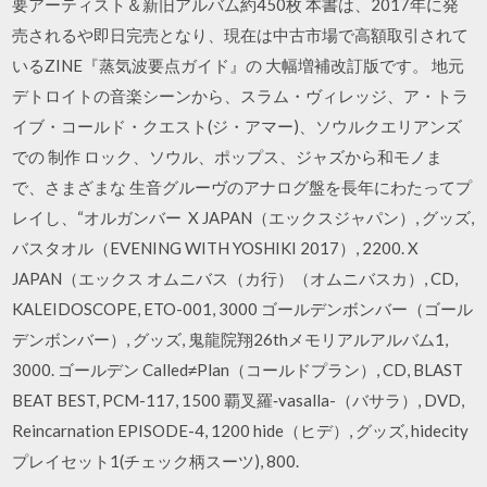
要アーティスト＆新旧アルバム約450枚 本書は、2017年に発
売されるや即日完売となり、現在は中古市場で高額取引されて
いるZINE『蒸気波要点ガイド』の 大幅増補改訂版です。 地元
デトロイトの音楽シーンから、スラム・ヴィレッジ、ア・トラ
イブ・コールド・クエスト(ジ・アマー)、ソウルクエリアンズ
での 制作 ロック、ソウル、ポップス、ジャズから和モノま
で、さまざまな 生音グルーヴのアナログ盤を長年にわたってプ
レイし、“オルガンバー X JAPAN（エックスジャパン）, グッズ,
バスタオル（EVENING WITH YOSHIKI 2017）, 2200. X
JAPAN（エックス オムニバス（カ行）（オムニバスカ）, CD,
KALEIDOSCOPE, ETO-001, 3000 ゴールデンボンバー（ゴール
デンボンバー）, グッズ, 鬼龍院翔26thメモリアルアルバム1,
3000. ゴールデン Called≠Plan（コールドプラン）, CD, BLAST
BEAT BEST, PCM-117, 1500 覇叉羅‐vasalla-（バサラ）, DVD,
Reincarnation EPISODE-4, 1200 hide（ヒデ）, グッズ, hidecity
プレイセット1(チェック柄スーツ), 800.