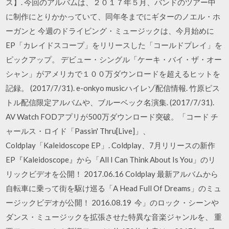
ス】. 今回のアルバムは、２０１７年５月、バンドのツアー中
に制作にとりかかっていて、同年冬までにギターのノエル・ホ
ーガンと 今週のドライビング・ミュージックは、今月始めに
EP「カレイドスコープ」をリリースした「コールドプレイ」を
ピックアップ。 デビュー・シングル「ケーキ・バイ・ザ・オー
シャン」がアメリカで１００万ダウンロードを超えるヒットを
記録。 (2017/7/31). e-onkyo musicハイレゾ配信情報. 竹原ピス
トル配信限定アルバムや、ブルーベック名演集. (2017/7/31).
AV Watch FODアプリが500万ダウンロード突破。「コード チ
ャールス・ロイド「Passin' Thru[Live]」、
Coldplay「Kaleidoscope EP」. Coldplay、7月リリースの新作
EP『Kaleidoscope』から「All I Can Think About Is You」のリ
リックビデオを公開！ 2017.06.16 Coldplay 最新アルバムから
自転車に乗って街を駆け巡る「A Head Full Of Dreams」のミュ
ージックビデオが公開！ 2016.08.19 今」のロック・シーンや
ダンス・ミュージックを拡張させた特異な音楽ジャンルを、 重