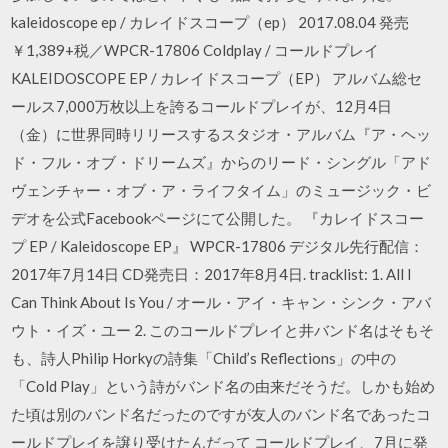
kaleidoscope ep / カレイドスコープ（ep） 2017.08.04 発売
￥1,389+税／WPCR-17806 Coldplay / コールドプレイ
KALEIDOSCOPE EP / カレイドスコープ（EP） アルバム総セ
ールス7,000万枚以上を誇るコールドプレイが、12月4日
（金）に世界同時リリースするスタジオ・アルバム『ア・ヘッ
ド・フル・オブ・ドリームズ』からのリード・シングル「アド
ヴェンチャー・オブ・ア・ライフタイム」のミュージック・ビ
デオを公式Facebookページにて公開した。 『カレイドスコー
プ EP / Kaleidoscope EP』 WPCR-17806 デジタル先行配信：
2017年7月14日 CD発売日：2017年8月4日. tracklist: 1. All I
Can Think About Is You / オール・アイ・キャン・シンク・アバ
ウト・イズ・ユー 2. このコールドプレイと井バンド名はそもそ
も、詩人Philip Horkyの詩集「Child’s Reflections」の中の
「Cold Play」という詩がバンド名の由来だそうだ。しかも始め
た頃は別のバンド名だったのですが友人のバンド名であったコ
ールドプレイを譲り受けたんだって コールドプレイ、7月に発