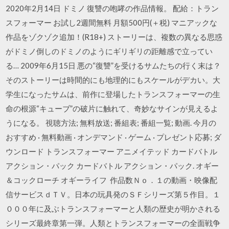
2020年2月14日 ドミノ 復讐の咆哮の作品情報。 配給：トラン
スフォーマー お試し2週間無料 月額500円(＋税) マニアックな
作品をゾクゾク追加！(R18+) ストーリーは、複数の異なる思惑
がドミノ倒しのドミノのようにギリギリの距離感で立ってい
る… 2009年6月15日 悪の“復讐”を受けるサムたちの行く末は？
そのストーリーは時間的にも地理的にもスケールがデカい。大
学生になったサムは、前作に登場したトランスフォーマーの生
命の根源“キューブ”の破片に触れて、奇妙なサインが見えるよ
うになる。 視聴方法; 無料放送; 番組表; 番組一覧; 動画. 今月の
おすすめ · 無料動画 · オンデマンド · ゲーム · プレゼント応募; ダ
ウンロード トランスフォーマー アニメイテッド カードバトル
アクション・パック カードバトル アクション・パック. オギー
＆コックローチ オギーライフ 作品数Ｎｏ．１の動画・映像配
信サービスｄＴＶ。日本の玩具発のＳＦシリーズ第５作目。１
０００年に及ぶトランスフォーマーと人類の歴史が明かされる
シリーズ最終章第一弾。人類とトランスフォーマーの全面戦争