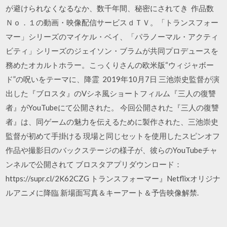
が避けられなくなるなか、数千年間、秘密にされてき 作品数
Ｎｏ．１の動画・映像配信サービスｄＴＶ。「トランスフォー
マー」シリーズのマイケル・ベイ、「パラノーマル・アクティ
ビティ」シリーズのジェイソン・ブラムが共同プロデュースを
務めたオカルトホラー。こっくりさんの欧米版“ウィジャボー
ド”の呪いをテーマに、降霊 2019年10月7日 三池崇史監督が演
出した『ブロスタ』のVシネ風ショートフィルム『三人の復讐
者』がYouTubeにて公開された。 今回公開された『三人の復讐
者』は、同ゲームの魅力を伝えるために製作された、三池崇史
監督が初めて手掛ける 現場と同じセットを使用したスピンオフ
作品や撮影日のバックステージの様子が、彼らのYouTubeチャ
ンネルで公開されて ブロスタアプリダウンロード：
https://supr.cl/2K62CZG トランスフォーマー』Netflixオリジナ
ルアニメに降臨 新場面写真＆キーアート＆予告映像解禁.