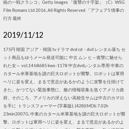
統の一戦クラシコ」Getty Images 「復讐の十字架」（C）WSG
Film Romans Ltd 2016, All Rights Reserved 「アフェア5 情事の
行方 最終
2019/11/12
175円 韓国 アジア・韓国 tvドラマ dvd cd・dvd レンタル落ち セ
ット商品もゆうメール発送可能に 中古 ムン ヒ～復讐に魅せら
れた女～ vol.14 b8685 kwx-1178 中古dvdレンタル専用 中東の
カタール米軍基地を謎の巨大ロボットが襲撃。ロボットは軍用
ヘリに姿を変え、まるで意志があるかのように攻撃を仕掛けて
きた。かつてない緊急事態に、敵の情報収集を急ぐアメリカ政
府。そのころ、アメリカの冴えない高校生サムは中古のカマロ
を手に トランスフォーマー (字幕版). (428)IMDb 7.02h
23min2007G. 中東のカタール米軍基地を謎の巨大ロボットが襲
撃。ロボットは軍用ヘリに姿を変え、まるで意志があるかのよ