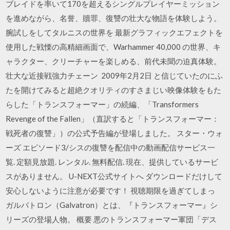
ブレイドを率いて170を超えるシングルプレイヤーミッション
を進めながら、名誉、贖罪、復讐の壮大な物語を体験しよう。
腕試しをしてタルニスの世界を 最新グラフィックエフェクトを
使用した戦慄の高精細画面で、Warhammer 40,000 の世界、キ
ャラクター、クリーチャーを楽しめる、前代未聞の迫真体験。
壮大な近接戦強力チェーン 2009年2月2日 と信じていたのにふ
たを開けてみると超絶クオリティのすさまじい映像体験をもた
らした「トランスフォーマー」の続編、「Transformers
Revenge of the Fallen」（直訳すると「トランスフォーマー：
戦死者の復讐」）の公式予告編が登場しました。 スター・ウォ
ーズ エピソード3/シスの復讐を配信中の動画配信サービス一
覧. 定額見放題. レンタル. 無料配信. 現在、提供しているサービ
スがありません。 U-NEXT公式サイトへ ダウンロードだけして
安心しないように注意が必要です！ 視聴期限を過ぎてしまっ
ガルバトロン（Galvatron）とは、『トランスフォーマー』シ
リーズの登場人物。 概要 悪のトランスフォーマー軍団「デス