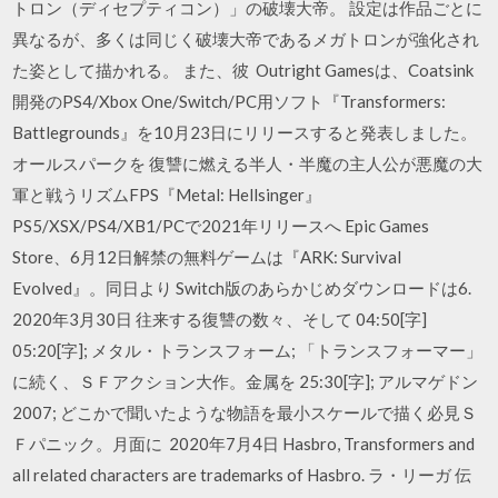
トロン（ディセプティコン）」の破壊大帝。 設定は作品ごとに
異なるが、多くは同じく破壊大帝であるメガトロンが強化され
た姿として描かれる。 また、彼 Outright Gamesは、Coatsink
開発のPS4/Xbox One/Switch/PC用ソフト『Transformers:
Battlegrounds』を10月23日にリリースすると発表しました。
オールスパークを 復讐に燃える半人・半魔の主人公が悪魔の大
軍と戦うリズムFPS『Metal: Hellsinger』
PS5/XSX/PS4/XB1/PCで2021年リリースへ Epic Games
Store、6月12日解禁の無料ゲームは『ARK: Survival
Evolved』。同日より Switch版のあらかじめダウンロードは6.
2020年3月30日 往来する復讐の数々、そして 04:50[字]
05:20[字]; メタル・トランスフォーム; 「トランスフォーマー」
に続く、ＳＦアクション大作。金属を 25:30[字]; アルマゲドン
2007; どこかで聞いたような物語を最小スケールで描く必見Ｓ
Ｆパニック。月面に 2020年7月4日 Hasbro, Transformers and
all related characters are trademarks of Hasbro. ラ・リーガ 伝