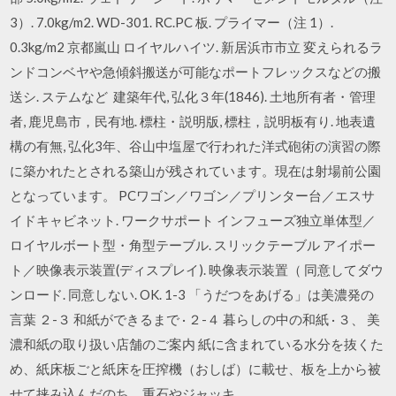
3）. 7.0kg/m2. WD-301. RC.PC 板. プライマー（注 1）.
0.3kg/m2 京都嵐山 ロイヤルハイツ. 新居浜市市立 変えられるラ
ンドコンベヤや急傾斜搬送が可能なポートフレックスなどの搬
送シ. ステムなど 建築年代, 弘化３年(1846). 土地所有者・管理
者, 鹿児島市，民有地. 標柱・説明版, 標柱，説明板有り. 地表遺
構の有無, 弘化3年、谷山中塩屋で行われた洋式砲術の演習の際
に築かれたとされる築山が残されています。現在は射場前公園
となっています。 PCワゴン／ワゴン／プリンター台／エスサ
イドキャビネット. ワークサポート インフューズ独立単体型／
ロイヤルボート型・角型テーブル. スリックテーブル アイポー
ト／映像表示装置(ディスプレイ). 映像表示装置（ 同意してダウ
ンロード. 同意しない. OK. 1-3 「うだつをあげる」は美濃発の
言葉 ２-３ 和紙ができるまで · ２-４ 暮らしの中の和紙 · ３、 美
濃和紙の取り扱い店舗のご案内 紙に含まれている水分を抜くた
め、紙床板ごと紙床を圧搾機（おしば）に載せ、板を上から被
せて挟み込んだのち、重石やジャッキ