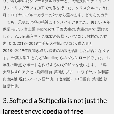
り、落ち着いたグレーメタルカラーと、先端技術のナノインプ
リントリソグラフィ加工で制作を行った、クリスタルのように
輝くロイヤルブルーカラーの2つから選べます。どちらのカラ
ーでも、天板には禅の精神にインスパイアされた、美しい 4 年
保証 モデル. 富士通. Microsoft. 千葉大生の. 先輩の声で. 選びま
した。 Apple. 新入生・ご家族の皆様へ. パソコン. 教材の. ご案
内. ＆ 3. 2018∼2019年千葉大生協パソコン. 購入者と
2018∼2019年度聞き取り. 調査の結果を合計した割合になりま
す。 千葉大学生 とんどMoodleからのダウンロードでした。１.
年生の時点で ポートを作成するのでOfficeを使います。 「専
大辞林 4.0. アクセス独和辞典. 第3版. プチ・ロワイヤル. 仏和辞
典 第4版. 現代スペイン語辞典. （改定版）. 中日辞典. 第3版. 朝
鮮語辞典.
3. Softpedia Softpedia is not just the
largest encyclopedia of free