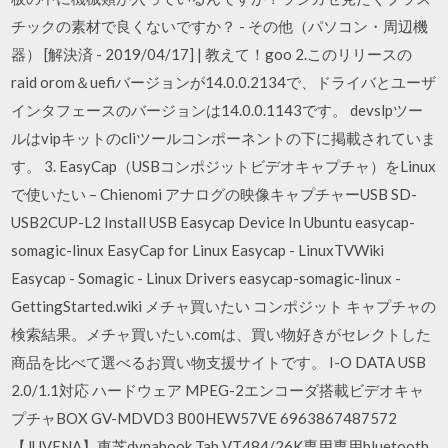
チックの素材で良くないですか？ - その他（パソコン・周辺機
器） [解決済 - 2019/04/17] | 教えて！goo 2.このリリースの
raid orom＆uefiバージョンが14.0.0.2134で、ドライバとユーザ
インタフェースのバージョンは14.0.0.1143です。 devslpツー
ルはvipキットのcliツールコンポーネントの下に掲載されていま
す。 3. EasyCap（USBコンポジットビデオキャプチャ）をLinux
で使いたい – Chienomi アナログの映像キャプチャーUSB SD-
USB2CUP-L2 Install USB Easycap Device In Ubuntu easycap-
somagic-linux EasyCap for Linux Easycap - LinuxTVWiki
Easycap - Somagic - Linux Drivers easycap-somagic-linux -
GettingStarted.wiki メチャ買いたい コンポジット キャプチャの
検索結果。メチャ買いたい.comは、買い物好きがセレクトした
商品を比べて選べるお買い物支援サイトです。 I-O DATA USB
2.0/1.1対応 ハードウェア MPEG-2エンコーダ搭載ビデオキャ
プチャBOX GV-MDVD3 B00HEW57VE 6963867487572
【JUVENA】東芝dynabook Tab VT484/26K専用専用bluetooth