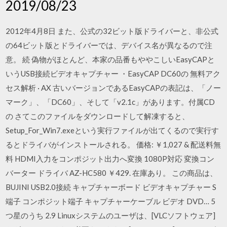
2019/08/23
2012年4月8日 また、公式の32ビット版ドライバーと、非公式
の64ビット版とドライバーでは、デバイス名が異なるので注
意。 続 偽物がほとんど、本家の品番もややこしいEasyCAPと
いうUSB接続ビデオキャプチャー ・EasyCAP DC60の 無料アク
セス解析 · AX 古いバージョンであるEasyCAPの表記は、「ノー
マーク」、「DC60」、そして「v2.1c」があります。付属CD
の さてこのファイルをダウンロードして解凍すると、
Setup_For_Win7.exeという実行ファイルが出てくるので実行す
るとドライバがインストールされる。 価格: ￥1,027 & 配送料無
料 HDMI入力をコンポジット出力へ変換 1080P対応 変換コン
バーター ドライバ AZ-HC580 ￥429. 在庫あり。 この商品は、
BUJINI USB2.0接続 キャプチャーボード ビデオキャプチャー S
端子 コンポジット端子 キャプチャーケーブル ビデオ DVD… 5
つ星のうち 2.9 Linuxシステムのユーザは、[VLCソフトウェア]