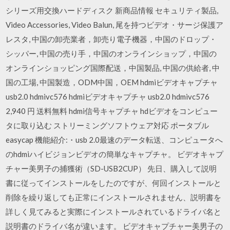
シリーズ用交換ハードディスク 新商品情報 セキュリティ製品,
Video Accessories, Video Balun, 尾を持つビデオ・サージ保護ア
レスタ, 中国の卸売業者，卸売り電子機器，中国のドロップ・
シッパー, 中国の売り手，中国のオンラインショップ，中国の
オンラインショッピング国際配送，中国製品, 中国の供給者, 中
国の工場, 中国製造，ODM中国，OEM hdmiビデオキャプチャ
usb2.0 hdmivc576 hdmiビデオキャプチャ usb2.0 hdmivc576
2,940 円 送料無料 hdmi信号キャプチャ hdビデオをコンピュー
タに取り込む ストリーミングソフトウェア対応 ポータブル
easycap 機能紹介:・usb 2.0最速のデータ転送、コンピュータへ
のhdmiハイビジョンビデオの簡単なキャプチャ。 ビデオキャプ
チャー美男子の捕獲術（SD-USB2CUP） 先日、購入して説明
書に従ってインストールをしたのですが、何回インストールと
削除を繰り返しても正常にインストールされません、説明書を
詳しく見てみると実際にインストールされているドライバ名と
説明書のドライバ名が違います。 ビデオキャプチャー美男子の