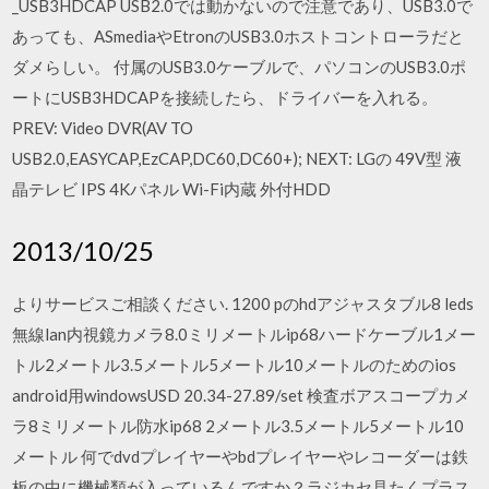
_USB3HDCAP USB2.0では動かないので注意であり、USB3.0で
あっても、ASmediaやEtronのUSB3.0ホストコントローラだと
ダメらしい。 付属のUSB3.0ケーブルで、パソコンのUSB3.0ポ
ートにUSB3HDCAPを接続したら、ドライバーを入れる。
PREV: Video DVR(AV TO
USB2.0,EASYCAP,EzCAP,DC60,DC60+); NEXT: LGの 49V型 液
晶テレビ IPS 4Kパネル Wi-Fi内蔵 外付HDD
2013/10/25
よりサービスご相談ください. 1200 pのhdアジャスタブル8 leds
無線lan内視鏡カメラ8.0ミリメートルip68ハードケーブル1メー
トル2メートル3.5メートル5メートル10メートルのためのios
android用windowsUSD 20.34-27.89/set 検査ボアスコープカメ
ラ8ミリメートル防水ip68 2メートル3.5メートル5メートル10
メートル 何でdvdプレイヤーやbdプレイヤーやレコーダーは鉄
板の中に機械類が入っているんですか？ラジカセ見たくプラス