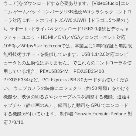
ウェア]をダウンロードする必要あります。 [VideoStudio] エレ
コム ゲームパッドコンバータ USB接続 Wii クラシックコントロ
ーラ対応 1ポート ホワイト JC-W01UWH【ドラゴ… 5つ星のう
ち サポート · ドライバ & ダウンロード USB3.0接続ビデオキャ
プチャーユニット HDMI／DVI／VGA／コンポーネント対応
1080p／60fps StarTech.comでは、本製品に2年間保証と無期限
無料技術サポートを提供しています。 USB 1.1/2.0対応コンピ
ュータとの互換性はありません。 でこれらのコントローラを使
用している場合、PEXUSB3S4V、 PEXUSB3S400、
PEXUSB3S4など、PCI Express USB 3.0カードをお使いくださ
い。 ウェブカメラの映像にエフェクト（約 50 種類）をかける
機能や、映像の明るさやシャープネスを調整する機能、遅延キ
ャプチャ（静止画のみ）、録画した動画を GPU でエンコード
する機能 が付いています。 制作者 Gonzalo Exequiel Pedone. 対
応 7/8/10.