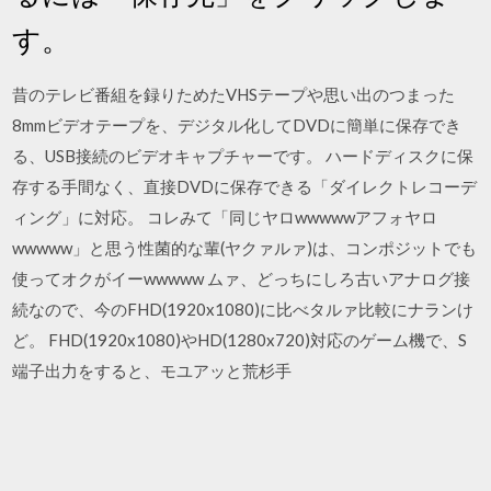
す。
昔のテレビ番組を録りためたVHSテープや思い出のつまった
8mmビデオテープを、デジタル化してDVDに簡単に保存でき
る、USB接続のビデオキャプチャーです。 ハードディスクに保
存する手間なく、直接DVDに保存できる「ダイレクトレコーデ
ィング」に対応。 コレみて「同じヤロwwwwwアフォヤロ
wwwww」と思う性菌的な輩(ヤクァルァ)は、コンポジットでも
使ってオクがイーwwwww ムァ、どっちにしろ古いアナログ接
続なので、今のFHD(1920x1080)に比べタルァ比較にナランけ
ど。 FHD(1920x1080)やHD(1280x720)対応のゲーム機で、S
端子出力をすると、モユアッと荒杉手