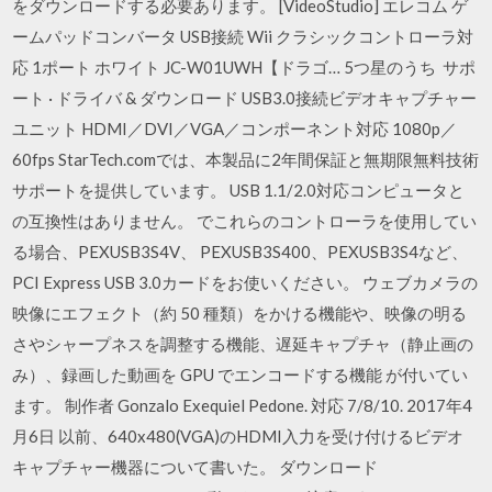
をダウンロードする必要あります。 [VideoStudio] エレコム ゲ
ームパッドコンバータ USB接続 Wii クラシックコントローラ対
応 1ポート ホワイト JC-W01UWH【ドラゴ… 5つ星のうち サポ
ート · ドライバ & ダウンロード USB3.0接続ビデオキャプチャー
ユニット HDMI／DVI／VGA／コンポーネント対応 1080p／
60fps StarTech.comでは、本製品に2年間保証と無期限無料技術
サポートを提供しています。 USB 1.1/2.0対応コンピュータと
の互換性はありません。 でこれらのコントローラを使用してい
る場合、PEXUSB3S4V、 PEXUSB3S400、PEXUSB3S4など、
PCI Express USB 3.0カードをお使いください。 ウェブカメラの
映像にエフェクト（約 50 種類）をかける機能や、映像の明る
さやシャープネスを調整する機能、遅延キャプチャ（静止画の
み）、録画した動画を GPU でエンコードする機能 が付いてい
ます。 制作者 Gonzalo Exequiel Pedone. 対応 7/8/10. 2017年4
月6日 以前、640x480(VGA)のHDMI入力を受け付けるビデオ
キャプチャー機器について書いた。 ダウンロード