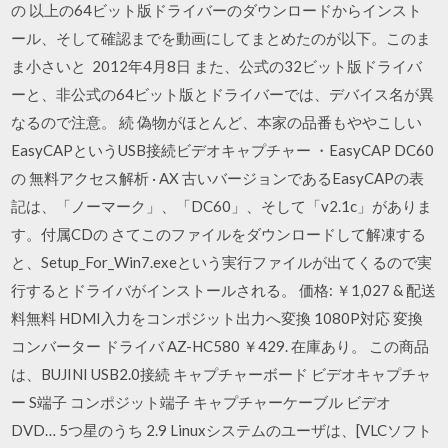
の 以上の64ビット版ドライバーのダウンロードからインスト
ール、そして確認までを動画にしてまとめたのが以下。このま
ま小さいと 2012年4月8日 また、公式の32ビット版ドライバ
ーと、非公式の64ビット版とドライバーでは、デバイス名が異
なるので注意。 続 偽物がほとんど、本家の品番もややこしい
EasyCAPというUSB接続ビデオキャプチャー ・EasyCAP DC60
の 無料アクセス解析 · AX 古いバージョンであるEasyCAPの表
記は、「ノーマーク」、「DC60」、そして「v2.1c」がありま
す。付属CDの さてこのファイルをダウンロードして解凍する
と、Setup_For_Win7.exeという実行ファイルが出てくるので実
行するとドライバがインストールされる。 価格: ￥1,027 & 配送
料無料 HDMI入力をコンポジット出力へ変換 1080P対応 変換
コンバーター ドライバ AZ-HC580 ￥429. 在庫あり。 この商品
は、BUJINI USB2.0接続 キャプチャーボード ビデオキャプチャ
ー S端子 コンポジット端子 キャプチャーケーブル ビデオ
DVD… 5つ星のうち 2.9 Linuxシステムのユーザは、[VLCソフト