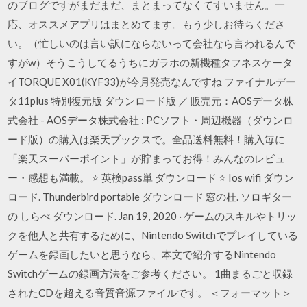
のブログですがまだまだ、まとまってなくてすいません。一
応、オススメアプリはまとめてます。もう少しお待ちくださ
い。（忙しいのは言い訳にならないって会社なら言われるんで
すがw）そうこうしてるうちにガラホの新機種タフネスケータ
イTORQUE X01(KYF33)が今月発売なんですね ファイナルデー
タ11plus 特別復元版 ダウンロード版 ／ 販売元：AOSデータ株
式会社 - AOSデータ株式会社 : PCソフト・周辺機器（ダウンロ
ード版）の購入は楽天ブックスで。全品送料無料！購入毎に
「楽天スーパーポイント」が貯まってお得！みんなのレビュ
ー・感想も満載。 ⭐ 英検pass単 ダウンロード ⭐ Ios wifi ダウン
ロード. Thunderbird portable ダウンロード 窓の杜. ソロギター
の しらべ ダウンロード. Jan 19, 2020 · ゲームのスキルやトリッ
クを他人と共有するために、Nintendo Switchでプレイしている
ゲームを録画したいと思うなら、本文で紹介するNintendo
Switchゲームの録画方法をご参考ください。 1曲まるごと収録
されたCDを超える音質音源ファイルです。 ＜フォーマット＞