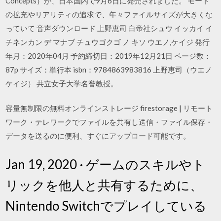
Concepts）が、日本国内で9月6日に発売されました。 モード
の拡充やリアリティの追求で、年々ファイルサイズが大きくな
っていて 音声ダウンロード 上野恵司 白帝社シュウ イッカイ イ
チネンカン デ マナブ チュウゴクゴ ノ キソ ウエノ,ケイジ 発行
年月：2020年04月 予約締切日：2019年12月21日 ページ数：
87p サイズ：単行本 isbn：9784863983816 上野恵司（ウエノ
ケイジ） 共立女子大学名誉教授。
容量無制限の無料オンラインストレージ firestorage | リモート
ワーク・テレワークでファイルを共有し送信・ファイル保存・
データを送るのに便利、すぐにアップロード可能です。
Jan 19, 2020 · ゲームのスキルやト
リックを他人と共有するために、
Nintendo Switchでプレイしている