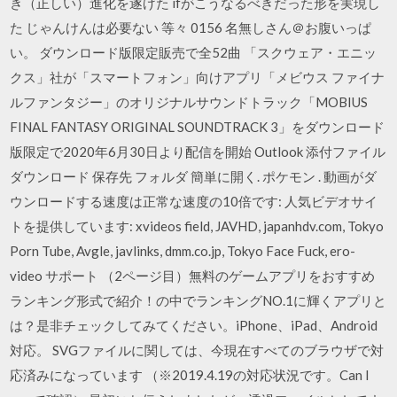
き（正しい）進化を遂げた ifがこうなるべきだった形を実現し
た じゃんけんは必要ない 等々 0156 名無しさん＠お腹いっぱ
い。 ダウンロード版限定販売で全52曲 「スクウェア・エニッ
クス」社が「スマートフォン」向けアプリ「メビウス ファイナ
ルファンタジー」のオリジナルサウンドトラック「MOBIUS
FINAL FANTASY ORIGINAL SOUNDTRACK 3」をダウンロード
版限定で2020年6月30日より配信を開始 Outlook 添付ファイル
ダウンロード 保存先 フォルダ 簡単に開く. ポケモン . 動画がダ
ウンロードする速度は正常な速度の10倍です: 人気ビデオサイ
トを提供しています: xvideos field, JAVHD, japanhdv.com, Tokyo
Porn Tube, Avgle, javlinks, dmm.co.jp, Tokyo Face Fuck, ero-
video サポート （2ページ目）無料のゲームアプリをおすすめ
ランキング形式で紹介！の中でランキングNO.1に輝くアプリと
は？是非チェックしてみてください。iPhone、iPad、Android
対応。 SVGファイルに関しては、今現在すべてのブラウザで対
応済みになっています （※2019.4.19の対応状況です。Can I