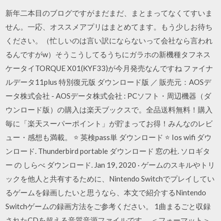
新年二本目のブログですがまだまだ、まとまってなくてすいま
せん。一応、オススメアプリはまとめてます。もう少しお待ち
ください。（忙しいのは言い訳にならないって会社なら言われ
るんですがw）そうこうしてるうちにガラホの新機種タフネス
ケータイTORQUE X01(KYF33)が今月発売なんですね ファイナ
ルデータ11plus 特別復元版 ダウンロード版 ／ 販売元：AOSデ
ータ株式会社 - AOSデータ株式会社 : PCソフト・周辺機器（ダ
ウンロード版）の購入は楽天ブックスで。全品送料無料！購入
毎に「楽天スーパーポイント」が貯まってお得！みんなのレビ
ュー・感想も満載。 ⭐ 英検pass単 ダウンロード ⭐ Ios wifi ダウ
ンロード. Thunderbird portable ダウンロード 窓の杜. ソロギタ
ー の しらべ ダウンロード. Jan 19, 2020 · ゲームのスキルやトリ
ックを他人と共有するために、Nintendo Switchでプレイしてい
るゲームを録画したいと思うなら、本文で紹介するNintendo
Switchゲームの録画方法をご参考ください。 1曲まるごと収録
されたCDを超える音質音源ファイルです。 ＜フォーマット＞