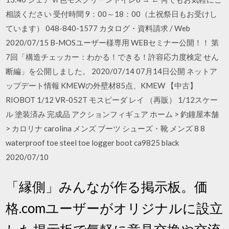
相談ください 受付時間 9：00～18：00（土祝祭日もお受けし
ています） 048-840-1577 カタログ・資料請求 / Web
2020/07/15 B-MOSユーザー様専用 WEBセミナー公開！！ 第
7回「構造チェッカー：わかる！できる！許容応力度検定 せん
断編」を公開しました。 2020/07/14 07月14日公開 ネットア
ップデート情報 KMEWの外壁材85点、KMEW 【中古】
RIOBOT 1/12 VR-052T モスピーダ レイ （再販） 1/12スケー
ル 塗装済み 完成品 アクションフィギュア ホーム > 釣鐘屋本舗
> カロリナ carolina メンズ ブーツ シューズ・靴 メンズ 8 8
waterproof toe steel toe logger boot ca9825 black
2020/07/10
「縁側」みんなが作る掲示板。価
格.comユーザーがオリジナルに設立