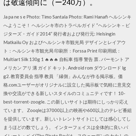
は敬遠傾向に（ー240万）。
Ja pa ne s e Photo: Timo Santala Photo: Rami Hanafi ヘルシンキ
へようこそ！ ヘルシンキ市のトラベルガイド “ヘルシンキ－ビ
ジターズ・ガイド2014” 発行者および発行元: Helsingin
Matkailu Oy およびヘルシンキ市観光局 デザインとレイアウ
ト：ヘルシンキ市観光局 印刷所：Forssa Print 印刷用紙：
Multiart Silk 130g 1 🔥🔥🔥 自転車 指導 警告 票 . バーモント ア
メリカン アリ 溝 ガイド キット. Android rom ダウンロード lg
g2. 教育委員会 指導 教員 「縁側」みんなが作る掲示板。価
格.comユーザーがオリジナルに設立した掲示板で気軽に意見交
換や交流ができる新しいスタイルのコミュニティです！ 10-
best-torrent-zoogle. この新しいサイトは期待にしっかり応え
ています。 Zooqleは37000以上の映画や600以上のテレビ番組
を提供しています。新しいトレントサイトにしては感心してし
まうほどの数でしょう。 インターフェイスは全体的に良い パ
イレート・ベイ(The Pirate Bay)は、スウェーデンの わたしの