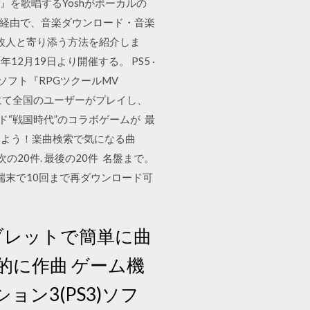
w』を歌唱するYoshがボーカルの
Wi-Fi経由で、音楽ダウンロード・音楽
に故人と寄り添う方法を紹介しま
9年12月19日より開催する。 PS5 ·
”用RPG制作ソフト『RPGツクールMV
ヤー』にて全国のユーザーがプレイし、
ンド“戦国時代”のコラボゲームが 最
しよう！楽曲検索で気になる曲
件. 1/12. 次の20件. 最後の20件 名盤まで。
な端末で10回まで再ダウンロード可
ホやタブレットで簡単に曲
的に作曲 ゲーム機
ン3(PS3)ソフ