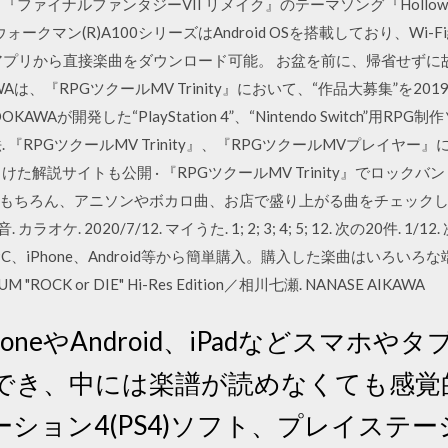
ファイナルファンタジーVII リメイク』のテーマソング『Hollo
The ウォークマン(R)A100シリーズはAndroid OSを搭載しており、
スアプリから直接楽曲をダウンロード可能。 お盆を前に、帰省せず
AWAは、『RPGツクールMV Trinity』において、“作品大募集”を201
One KADOKAWAが開発した“PlayStation 4”、“Nintendo Switch
方法. 『RPGツクールMV Trinity』、『RPGツクールMVプレイ
た解説サイトも公開 · 『RPGツクールMV Trinity』でロックバ
もちろん、アニソンやボカロ曲、お店で盛り上がる曲をチェック
er.)／空音. カラオケ. 2020/7/12. マイうた. 1; 2; 3; 4; 5; 12. 次の20
、iPhone、Android等から簡単購入。購入した楽曲はいろいろ
M "ROCK or DIE" Hi-Res Edition／相川七瀬. NANASE AIKAWA
iPhoneやAndroid、iPadなどスマ
でき、中には楽譜が読めなくても感覚
ョン4(PS4)ソフト、プレイステーショ