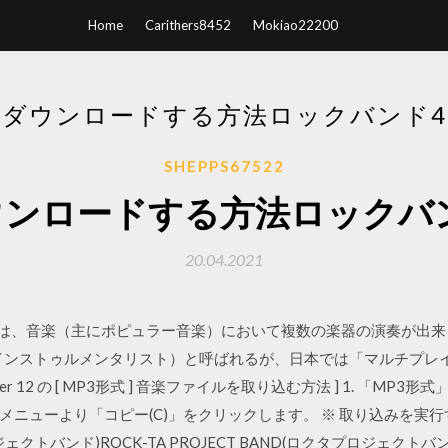
Home
Carithers8452
Mokiao22200
ダウンロードする方法ロックバンド4 
SHEPPS67522
ンロードする方法ロックバンド
20.04.2021
イヤーとは、音楽（主にポピュラー音楽）において複数の楽器の演奏が出
ist（マルチ・インストゥルメンタリスト）と呼ばれるが、日本では「マル
 Player 12 の [ MP3形式 ] 音楽ファイルを取り込む方法 ] 1. 
ーより「コピー(C)」をクリックします。 ※ 取り込みを実行する 2020
ロクタプロジェクトバンド)ROCK-TA PROJECT BAND(ロクタプロジェク