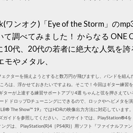
ock(ワンオク)「Eye of the Storm
調べてみました！ からなる ONE OK 
10代、20代の若者に絶大な人気を誇
エモやメタル、
す。エフェクターを揃えようとすると数万円が飛びますし、バンドを組
ころは、浮かせておきたいですよね。そこで！今回はギター練習
もギターが上達する練習サポートアプリ4選 ちゃんと弦を押さえて
でダウンロード ドロップDチューニングにできるので、ロックやヘビメタ
B® The Show™ 19』ではHDRの映像出力方法に対応していま
ーザーズガイドを参照してください。 このサイトでは、PlayStation®
ングは、 PlayStation(R)4［PS4(R)］用ソフト『ファイナルフ