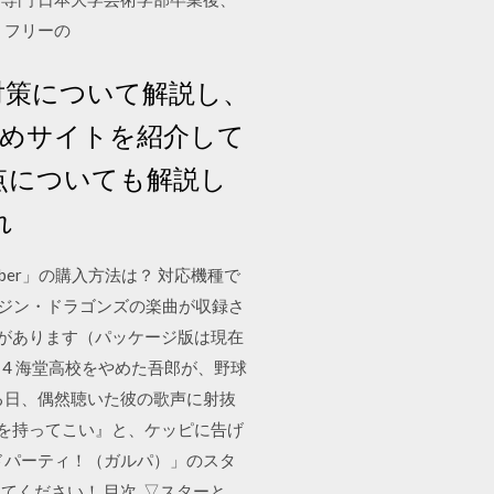
、フリーの
と対策について解説し、
すめサイトを紹介して
点についても解説し
れ
aber」の購入方法は？ 対応機種で
マジン・ドラゴンズの楽曲が収録さ
する必要があります（パッケージ版は現在
e 4 海堂高校をやめた吾郎が、野球
る日、偶然聴いた彼の歌声に射抜
玉を持ってこい』と、ケッピに告げ
ンドパーティ！（ガルパ）」のスタ
ください！ 目次. ▽スターと