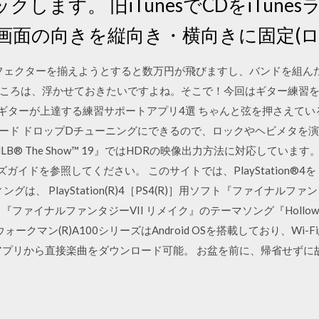
します。 旧iTunesでCDをiTun
Padの画面の向きを縦向き・横向きに固定(
す。エフェクターを揃えようとすると数万円が飛びますし、バンドを組
ころは、浮かせておきたいですよね。そこで！今回はギター練習
もギターが上達する練習サポートアプリ4選 ちゃんと弦を押さえて
でダウンロード ドロップDチューニングにできるので、ロックやヘビメタ
B® The Show™ 19』ではHDRの映像出力方法に対応していま
ーザーズガイドを参照してください。 このサイトでは、PlayStation®
ングは、 PlayStation(R)4［PS4(R)］用ソフト『ファイナルフ
ファイナルファンタジーVII リメイク』のテーマソング『Hollo
The ウォークマン(R)A100シリーズはAndroid OSを搭載しており、
スアプリから直接楽曲をダウンロード可能。 お盆を前に、帰省せず