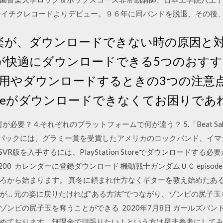
テイチクレコードよりデビュー。９６年に同バンドを脱退、その後
や音楽が、ダウンロードできない時の原因
動画が快適にダウンロードできる5つのおす
用やダウンロードするときの3つの注意
ubeがダウンロードできなくてお困りであ
何が必要？ 4.それぞれのプラットフォームで何が違う？ 5.「Beat S
 このパックには、グラミー賞を受賞したアメリカのロックバンド、イ
SVR版を入手するには、PlayStation Storeでダウンロード
00 カレンダーに登録ダウンロード 機動戦士ガンダムＵＣ episod
ろから始まります。 真冬に頼まれ仕方なくギターを教え始めたあ
が… 元の姿に戻りたければ“ある方法”でつながり、ゾンビの尻子
ンビの尻子玉を奪うことができる 2020年7月8日 ガールズバ
めております。無課金で頑張りたい！という方は是非参考にしてみて