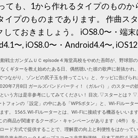
言っても、1から作れるタイプのものか
タイプのものまであります。 作曲ス
ておきましょう。 iOS8.0〜・端末によ
4.1〜, iOS8.0〜・Android4.4〜, iOS12.
動戦士ガンダムＵＣ episode 4 海堂高校をやめた吾郎が、野球
方なくギターを教え始めたある日、偶然聴いた彼の歌声に射抜かれ
”でつながり、ゾンビの尻子玉を持ってこい』と、ケッピに告げら
020年7月8日 ガールズバンドパーティ！（ガルパ）」のスター
いう方は是非参考にしてみてください！ 目次. ▽スターとは？ 
トフォンの「設定」の中にある「WPSボタン」と、Wi-Fiルータ
。 1565. Wi-Fiルーターとは、Wi-Fiに接続する機器をいい
 この商品が関連するクーポン・キャンペーンがあります（4件） 
ロード方式で提供することで、理解度の向上と利便性をはかってい
園音楽大学ロック＆ポップスコース非常勤講師、日本工学院八王子