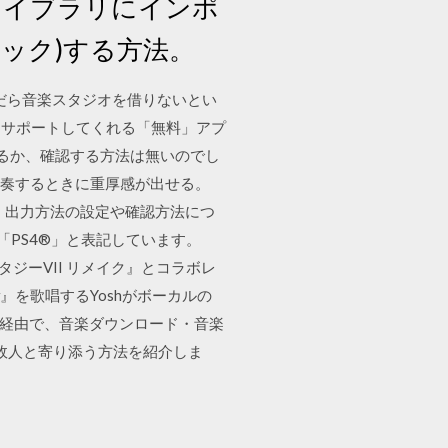
esライブラリにインポ
ロック)する方法。
んだら音楽スタジオを借りないとい
をサポートしてくれる「無料」アプ
いるか、確認する方法は無いのでし
を演奏するときに重厚感が出せる。
す。 出力方法の設定や確認方法につ
4を「PS4®」と表記しています。
ァンタジーVII リメイク』とコラボレ
w』を歌唱するYoshがボーカルの
Wi-Fi経由で、音楽ダウンロード・音楽
に故人と寄り添う方法を紹介しま