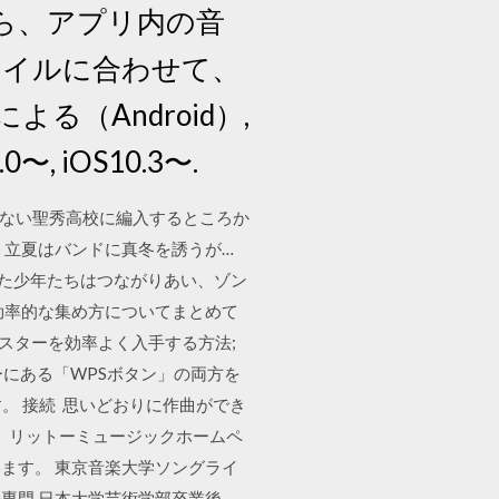
ら、アプリ内の音
タイルに合わせて、
る（Android）,
0〜, iOS10.3〜.
部のない聖秀高校に編入するところか
、立夏はバンドに真冬を誘うが…
れた少年たちはつながりあい、ゾン
の効率的な集め方についてまとめて
▽スターを効率よく入手する方法;
ーにある「WPSボタン」の両方を
ます。 接続 思いどおりに作曲ができ
を、リットーミュージックホームペ
ます。 東京音楽大学ソングライ
専門 日本大学芸術学部卒業後、