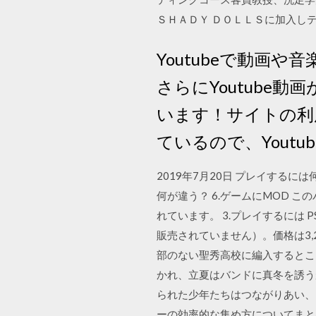
ＳＨＡＤＹ ＤＯＬＬＳに加入し
Youtubeで動画
さらにYoutube
います！サイトの利
ているので、Yout
2019年7月20日 プレイするには
何が違う？ 6.ゲームにMOD
れています。 3.プレイするには P
販売されていません）。価格は3,2
部のない聖秀高校に編入するとこ
かれ、立夏はバンドに真冬を誘う
られた少年たちはつながりあい、ゾ
ーの効率的な集め方についてまと