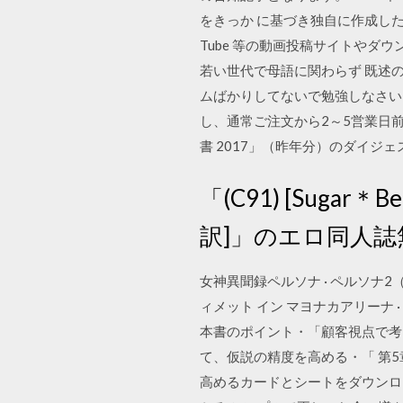
をきっか に基づき独自に作成した
Tube 等の動画投稿サイトや
若い世代で母語に関わらず 既述の A
ムばかりしてないで勉強しなさい！
し、通常ご注文から2～5営業日前
書 2017」（昨年分）のダイジ
「(C91) [Sugar
訳]」のエロ同人
女神異聞録ペルソナ · ペルソナ2（ペ
ィメット イン マヨナカアリーナ ·
本書のポイント・「顧客視点で考
て、仮説の精度を高める・「 第5
高めるカードとシートをダウンロ