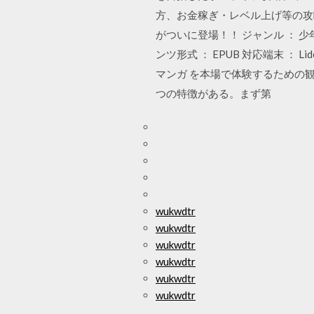
方、お金稼ぎ・レベル上げ等の攻
がついに登場！！ ジャンル ： 少年
ンツ形式 ： EPUB 対応端末 ：
マンガ を本場で体験するための
つの特徴がある。まず第
wukwdtr
wukwdtr
wukwdtr
wukwdtr
wukwdtr
wukwdtr