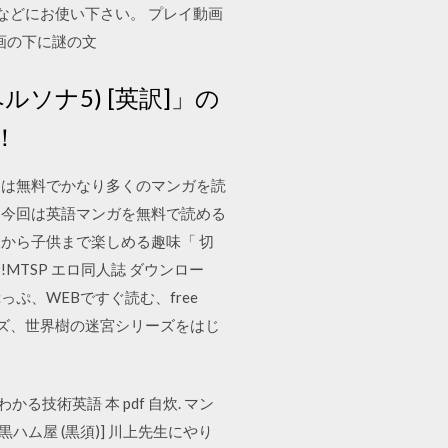
時などにお使い下さい。 プレイ動画
画の下に謎の文
 (ペルソナ5) [英訳]」の
！
近は無料でかなり多くのマンガを読
、今回は英語マンガを無料で読める
. 大人から子供まで楽しめる趣味「 切
MTSP エロ同人誌 ダウンロー
ぷっぷ、WEBですぐ読む、free
生シリーズ、世界樹の迷宮シリーズをはじ
わかる技術英語 本 pdf 自炊. マン
[黒ハム屋 (黒須)] 川上先生にやり