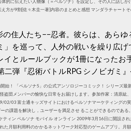
うに、具体的に伝えたい人物像（＝ペルソナ）を設定し、その人に話し
伝え方が9割[佐々木圭一著]内容のまとめと感想 マンダラチャート
影の住人たち−−忍者。彼らは、あらゆ
ミ」を巡って、人外の戦いを繰り広げ
プレイとルールブックが1冊になったお
第二弾『忍術バトルRPG シノビガミ
動開始！ 「ペルソナ5」の公式アンソロジーコミック！ シリーズ最
怪盗団メンバーの愉快な日常をお届けします。参加作家：清原紘、巖本
19/02/03 富士通キッズサイトにおけるペルソナマーケティングの
ザーの課題を解決し，ユーザーを満足させ ることができるのである。
D）やマーケティン ペルソナ モバイル オンライン 2009年3月16日に開
れた月額利用料のかかるネットワーク対応型のゲームアプリ。月