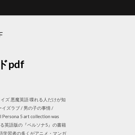
F
pdf
 コミカライズ 悪魔英語 喋れる人だけが知
 ボーイズラブ / 男の子の事情 /
a 5 art collection was
は、海外にて出版される英語版の『ペルソナ5』の書籍
本語学習者の多くがアニメ・マンガ