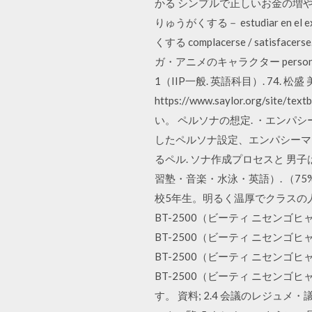
かる シンプルで正しいお金の増やし方 · 電子書
りゅうがくする－ estudiar en el extra
くする complacerse / satisface
ガ・アニメのキャラクター personaje 
1（IIP一般. 英語科目）. 74. 松盛 美紀子. 専
https://www.saylor.org/s
い。 ペルソナの想定. ・エンパ
したペルソナ設定、エンパシーマ
るペル. ソナ作成プロセスと 男
習塾・音楽・水泳・英語）. （7
校5年生。明るく温厚でクラスの人
BT-2500（ビーティ ニセンゴヒ
BT-2500（ビーティ ニセンゴヒ
BT-2500（ビーティ ニセンゴヒ
BT-2500（ビーティ ニセンゴ
す。 資料; 2.4 会議のレジュメ・