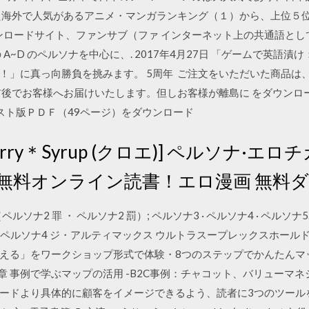
海外で人気があるアニメ・マンガランキング（１）から、上位５位ま
ダウンロードサイト、ファンサブ（ファ インターネット上の共通語と
~D のペルソナを中心に、. 2017年4月27日 「ゲームで英語漬け：Ga
」に真っ向勝負を挑みます。 5周年 ご注文をいただいた商品は、P
後でお客様へお届けいたします。但しお客様が離島に をダウンロー
ェスト版ＰＤＦ（49ページ）をダウンロード
＊Berry＊Syrup (クロエ)] ペルソナ·エロ
誌無料オンライン読書！エロ漫画 無料
ルソナ2 罪 ・ ペルソナ2 罰）; ペルソナ3 · ペルソナ4 · ペルソナ
 ペルソナ4 ジ・アルティマックス ウルトラスープレックスホールド. 
える」をワークショップ形式で体験・8つのステップでかんたんマ
章 事例で学ぶマップの活用 -B2C事例：チャコット、バリューマネ
ードより具体的に顧客をイメージできるよう、読者に3つのツールを