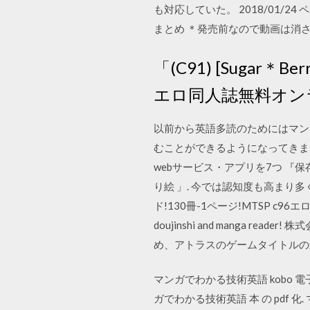
も対応していた。 2018/01
まとめ ＊発売前なので動画は消
「(C91) [Sugar＊
エロ同人誌無料オン
以前から英語多読のためにはマン
むことができるようになってきま
webサービス・アプリを7つ 『保存版
り絵 」. 今では認知度も高まり多
ド!130冊-1ページ!MTSP c9
doujinshi and mang
め、アトラスのゲームタイトルの
マンガでわかる技術英語 kobo 電子 
ガでわかる技術英語 本 の pdf 化.