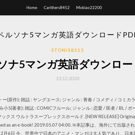
Home
Carithers8452
Mokiao22200
ペルソナ5マンガ英語ダウンロードPD
STONIS8313
ソナ5マンガ英語ダウンロード
13.12.2020
タイトー(原作); 雑誌 : ヤングエース; ジャンル : 青春 / コメディ /
(著者); 雑誌 : COMICフルール; ジャンル : 恋愛 / 医者 / BL /
ス ウルトラスープレックスホールド. [NEW RELEASE] Original Person
nd published as an e-book! 2019.05.07 04:00. ※本記事
年12月6日 今、世界中で日本のアニメ・マンガは大人気であり、日