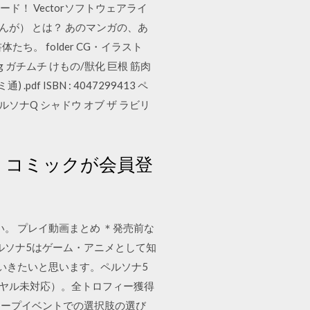
ロード！ Vectorソフトウェアライ
まんが） とは？ あのマンガの、あ
ち。 folder CG・イラスト
ag ガチムチ けもの/獣化 巨根 筋肉
df ISBN : 4047299413 ペ
n ペルソナQ シャドウ オブ ザ ラビリ
・コミックが会員登
い。 プレイ動画まとめ ＊発売前な
ルソナ5はゲーム・アニメとして知
いきたいと思います。ペルソナ5
イヤル未対応）。全トロフィー獲得
コープイベントでの選択肢の選び