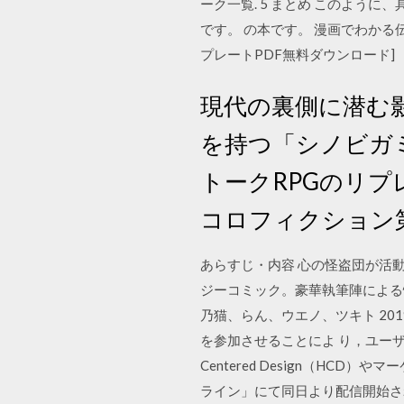
ーク一覧. 5 まとめ このよ
です。 の本です。 漫画でわかる
プレートPDF無料ダウンロード]
現代の裏側に潜む
を持つ「シノビガ
トークRPGのリ
コロフィクション
あらすじ・内容 心の怪盗団が活
ジーコミック。豪華執筆陣による
乃猫、らん、ウエノ、ツキト 20
を参加させることによ り，ユー
Centered Design（HC
ライン」にて同日より配信開始さ