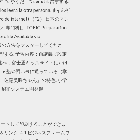
つ. やくだ┐つ ser útil. 留学する.
os leerá la otra persona. ま┐んぞ
ivo de internet) （*2） 日本のマン
専門科目. TOEIC Preparation
ile Available via:
ダウンロードと解凍の方法をマスターしてくださ
理する. 予習内容：前講義で設定
述べ，富士通キッズサイトにおけ
 • 塾や習い事に通っている（学
「佐藤美咲ちゃん」の特色. 小学
 昭和システム開発製
ウンロードして印刷することができま
書＆リンク. 4.1 ビジネスフレームワ