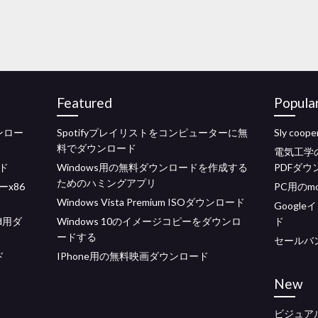
Featured
Popula
ンロー
Spotifyプレイリストをコンピューターに無
Sly coo
料でダウンロード
電気工学
ド
Windows用の無料ダウンロードを作成する
PDFダウ
ためのハミングアプリ
ーx86
PC用のmoz
Windows Vista Premium ISOダウンロード
Googl
d用ダ
Windows 10のイメージコピーをダウンロ
ド
ードする
セールバ
ド
IPhone用の無料映画ダウンロード
New
ビジュアル