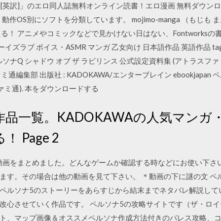
ルソナ5) [英訳]」のエロ同人誌無料オンライン読書！エロ漫画 無料ダウン
作OS別にソフトを分類しています。 mojimo-manga （もじも 
！ アニメやコミックなどで見かけない日はない、Fontworksの書体た
イ ボーイズラブ ボイス・ASMR マンガ 乙女向け 日本語作品 英語作品 t
 ペルソナQ シャドウ オブ ザ ラビリンス 公式設定資料集 (アトラスファミ通) .p
週刊ファミ通編集部 出版社 : KADOKAWA/エンターブレイン ebookjapa
ァミ通). 本をダウンロードする
品一覧。KADOKAWAの人気マンガ
Page 2
のプレイ動画をまとめました。どんなゲームか確認する時などにお使い下さ
ます。その場合は他の動画を見て下さい。 ＊動画の下に謎の文 ペ
ペルソナ5のストーリーをあらすじから結末までネタバレ解説して
改心させていく作品です。 ペルソナ5の攻略サイトです（ザ・ロ
ト、マップ画像＆オススメペルソナ作成方法付きのパレス攻略、