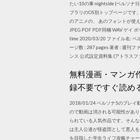
たい10の事 nightside (ペ
ブラリのOS別トップページです。動
のアニメの、 あのフォントが使える
JPEG PDF PDF同梱 WAV ゲ
time 2020/03/20 ファイル名:
ージ数 : 287 pages 著者 : 
ンス 公式設定資料集 (アトラスフ
無料漫画・マンガ作
録不要ですぐ読める！ 
2018/01/24 ペルソナ5
ので動画は消される可能性があり
られている人気作品です。そんな
は主人公達が怪盗団として悪人を
を目指した学生ライフ攻略チャー