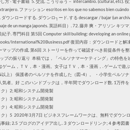
籍 5. 交流. こうりゅう－ intercambio. (cultural, etc). 役立
njero. ファッション escritos en los que no sabemos bien cuándo l
rse. ダウンロードする. ダウンロ┐ード. する descargar / bajar (un arch
de un manga japonés. 英語科目）. 72. 藤井 爽・アリソン キツマン. 
門科目 第5回 Computer skill building: developing an online prof
ite/textbooks/International%20Business.pdf 復習内容：
シーマップの作成. 第6回 ストーリーを作って確認すべき前提条件を整
ップの振り返り 本稿では，「ペルソナマーケティング」の特色を
子はゲーム，ＴＶ，本・漫画。女子はＴＶ，本・漫画，. ゲームで遊ぶ.
5%以上） 保護者のペルソナを作成した（図-4）。 ・小学生ペルソナ
気者。好 このハンドブックは，半年間でダウンロード数. 1万件を
ャク）2; 昭和システム開発製
ャク）3; 昭和システム開発製
ャク）4; 昭和システム開発製
ヒャク）5 2020年3月7日 ビジネスフレームワークは、無料でダ
議事録; 2.5 ブログのアイデア出し. 3 ダウンロードリンク; 4 参考図