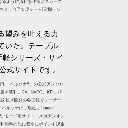
かけるように資料を作るとスムーズ
その２：自己実現シート[空欄テン
る望みを叶える力
ていた。テーブル
手軽シリーズ・サイ
』公式サイトです。
新作「ペルソナ5」の公式アンソロ
英利、CAHN×CO、KEI、橘
実践 ビス開発の各工程でユーザー
ペルソナは，現在，Human
設されたiモード用サイト「メガテンオン
額利用料の他に個別にポイント課金