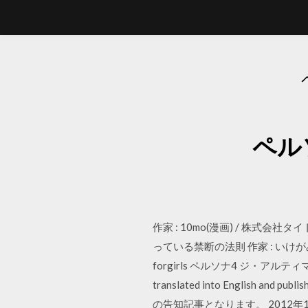
ペル
作家 : 10mo(漫画) / 株式会社
っている禁断の法則 作家 : いけがみ小5
forgirls ペルソナ4 ジ・アルティマック
translated into English a
の告知記事となります。 2012