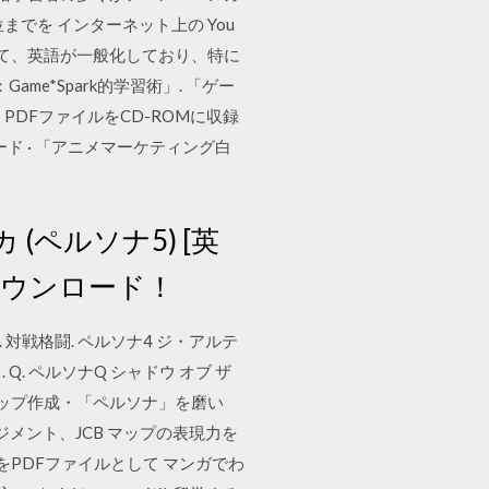
でを インターネット上の You
して、英語が一般化しており、特に
me*Spark的学習術」. 「ゲー
DFファイルをCD-ROMに収録
ド · 「アニメマーケティング白
チカ (ペルソナ5) [英
ダウンロード！
5. 対戦格闘. ペルソナ4 ジ・アルテ
Q. ペルソナQ シャドウ オブ ザ
ップ作成・「ペルソナ」を磨い
ジメント、JCB マップの表現力を
PDFファイルとして マンガでわ