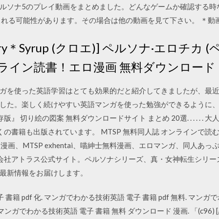
/24 ペルソナ5のプレイ動画をまとめました。どんなゲームか確認する
される可能性があります。その場合は他の動画を見て下さい。 ＊動
Berry＊Syrup (クロエ)] ペルソナ·エロチカ
ライン読書！エロ漫画 無料ダウンロード
ガを使った英語学習はとても効果的だと紹介してきましたが、最
した。楽しく続けやすい英語マンガを使った勉強ができるように
』 切り絵の図案 無料ダウンロードサイト まとめ 20選. . . . . 
くの書籍も出版されています。 MTSP 無料同人誌 オンラインで読む!
6エロ漫画、MTSP exhentai、喵紳士無料漫画、エロマンガ、同人あっ
a reader! 株式会社アトラス公式サイト。ペルソナシリーズ、真・女神転
最新情報をお届けします。
書籍 pdf 化. マンガでわかる技術英語 電子 書籍 pdf 無料. マンガで
 マンガでわかる技術英語 電子 書籍 無料 ダウンロード 漫画. 「(c96) 