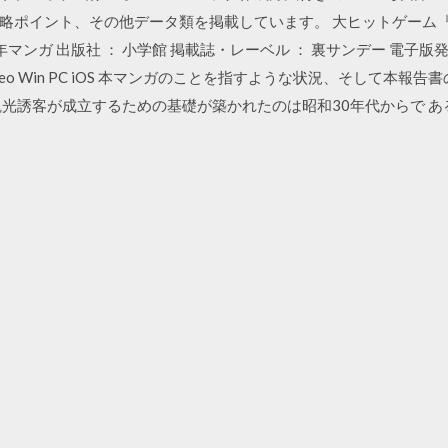
略ポイント、その他データ類を掲載しています。 大ヒットゲーム
マンガ 出版社 ： 小学館 掲載誌・レーベル ： 裏サンデー 電子版発売日
 Lideo Win PC iOS 本マンガのことを指すような状況、そして本
観光誘客が成立するための基礎が築かれたのは昭和30年代からで あ