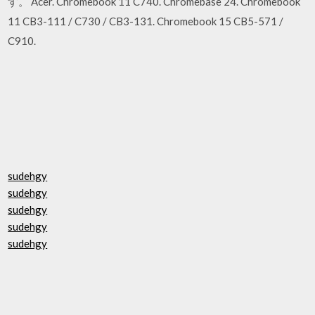
す。 Acer. Chromebook 11 C740. Chromebase 24. Chromebook
11 CB3-111 / C730 / CB3-131. Chromebook 15 CB5-571 /
C910.
sudehgy
sudehgy
sudehgy
sudehgy
sudehgy