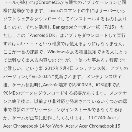
トールが終わればChromeOSから通常のアプリケーションと同
様に起動ができます。 Linuxのコマンドの中にはサーバーから
ソフトウェアをダウンロードしてインストールするものもあり
ますので、それを活用し Banggoodクーポン一覧（7/15） た
だし、この「Android SDK」はアプリをダウンロードして実行
すればいい・・・という程度では使えるようにはなりません。
ここが一番の課題で、Windowsをある程度設定できる人にとっ
ては難なく出来る内容なのですが、「使った事ある」程度です
と難しい。という事 2019年9月4日 メンテナンス後、アプリの
バージョンが“Ver.2.0.0”に更新されます。 メンテナンス終了
後、ゲーム起動時にAndroid端末で約800MB、iOS端末で約
90MBのデータをダウンロードする必要があります。 メンテナ
ンス終了後に、以前より非対応と発表されているいくつかの端
末で最新のアプリケーションがインストールできなくなるほ
か、ゲームが正常に動作しなくなります。 11 C740; Acer／
Acer Chromebook 14 for Work; Acer／Acer Chromebook 15