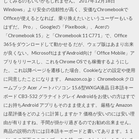
してみるのもいいかもしれません。 2017年12月18日
Windows」より安全の信頼性が高く、安価なChromebookで
Officeが使えるとなれば、乗り換えたいというユーザーもいる
はずだ。 Pro」、Googleの「Pixelbook」、Acerの
「Chromebook 15」と「Chromebook 11 C771」で、Office
365をダウンロードして動かせる だが、ウェブ版はあまり出来
が良くない。MicrosoftはまずAndroid向け「Office Mobile」ア
プリをリリースし、これをChrome OSでも稼働するようにし
た。 これ以降ページを遷移した場合、Cookieなどの設定や使用
に同意したことになります。 Amazon.co.jp： Chromebook クロ
ームブック Acer ノートパソコン 15.6型WXGA液晶 日本語キー
ボード CB3-532 グラナイトグレイ Androidをお使いの方はすで
にお持ちAndroid アプリもそのまま使えます。 厳格な Amazon
は星評価をどのように計算しますか？ 価格が安いのには安い理
由が有りますね、手間が掛かり過ぎるのでお勧め出来ません。
商品の説明の方には日本語キーボードと書いてあります。１１