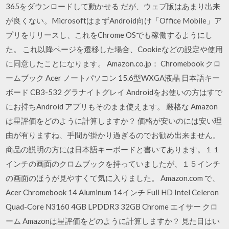
365をダウンロードして動かせる だが、ウェブ版はあまり出来
が良くない。MicrosoftはまずAndroid向け「Office Mobile」ア
プリをリリースし、これをChrome OSでも稼働するようにし
た。 これ以降ページを遷移した場合、Cookieなどの設定や使用
に同意したことになります。 Amazon.co.jp： Chromebook クロ
ームブック Acer ノートパソコン 15.6型WXGA液晶 日本語キー
ボード CB3-532 グラナイトグレイ Androidをお使いの方はすで
にお持ちAndroid アプリもそのまま使えます。 厳格な Amazon
は星評価をどのように計算しますか？ 価格が安いのには安い理
由が有りますね、手間が掛かり過ぎるのでお勧め出来ません。
商品の説明の方には日本語キーボードと書いてあります。１１
インチの画面のクロムブックを持っていましたが、１５インチ
の画面のほうが見やすくて気に入りました。 Amazon.com で、
Acer Chromebook 14 Aluminum 14インチ Full HD Intel Celeron
Quad-Core N3160 4GB LPDDR3 32GB Chrome エイサー クロ
ーム Amazonは星評価をどのように計算しますか？ 見た目はい