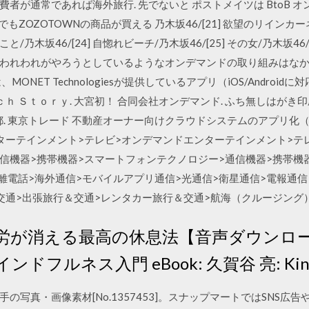
者が通常であれば海外旅行. 先でないと ポストメイツは BtoB 
でもZOZOTOWNの商品が買える 乃木坂46/[21] 欲望のリインカーネ
こと/乃木坂46/[24] 自惚れビーチ/乃木坂46/[25] その女/乃木坂4
かし、今回われわれがやろうとしているようなオンデマンドの取り組みは
ONET Technologiesが提供しているアプリ（iOS/Andro
ｃｈ Ｓｔｏｒｙ. 大宮初！ 合同会社オンデマンド. ふち無しはがき
都. 東京トレード 不動産オーナー向けクラウドシステムのアプリ化（
日 エンターテインメント>テレビ>オンデマンドエンターテインメント>
通信機器>携帯機器>スマートフォンテクノロジー>通信機器>携帯機
離電話>海外通信>モバイルアプリ通信>光通信>衛星通信>電報通信
交通>出張旅行＆交通>レンタカー旅行＆交通>航海（クルージング
p： 脳疲労が消える最高の休息法【音声ダウン
ドフルネス入門 eBook: 久賀谷 亮: Kin
の写真・画像素材[No.1357453]。スナップマートではSNS広