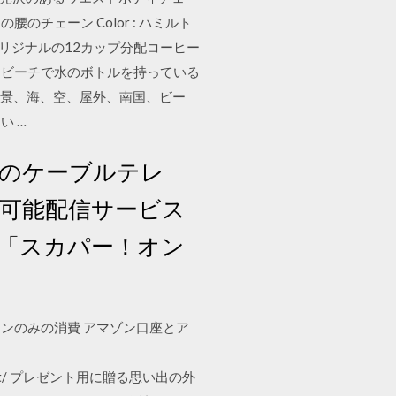
ェーン Color : ハミルト
.5cmオリジナルの12カップ分配コーヒー
3 ビーチで水のボトルを持っている
、風景、海、空、屋外、南国、ビー
い …
国のケーブルテレ
聴可能配信サービス
」「スカパー！オン
インのみの消費 アマゾン口座とア
p-engagement/ プレゼント用に贈る思い出の外