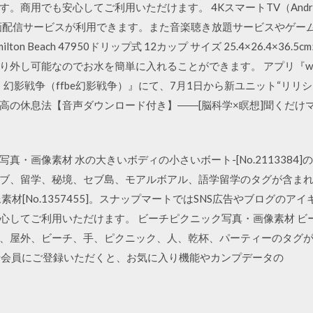
でも安心してご利用いただけます。 4KスマートTV（Android TV）と 
画配信サービスが利用できます。また音楽聴き放題サービスやゲーム
ton Beach 47950ドリップ式 12カップ サイズ 25.4×26.4×3
し可能なのでお水を簡単に入れることができます。 アプリ『warof th
 幻影戦争（ffbe幻影戦争）』にて、7月1日から新ユニット“リリ
消える最高の休息法【音声ダウンロード付き】――[脳科学×瞑想]聞くだけマ
真・画像素材 水の大きいボディの小さいボート-[No.2113384
ブ、留学、秘境、セブ島、モアルボアル、語学留学のタグが含まれ
材[No.1357455]。スナップマートではSNS広告やブログの
てご利用いただけます。 ビーチピクニック写真・画像素材 ビーチピク
、屋外、ビーチ、手、ピクニック、人、乾杯、パーティーのタグ
購入者会員にご登録いただくと、お気に入り機能やカンプデータの