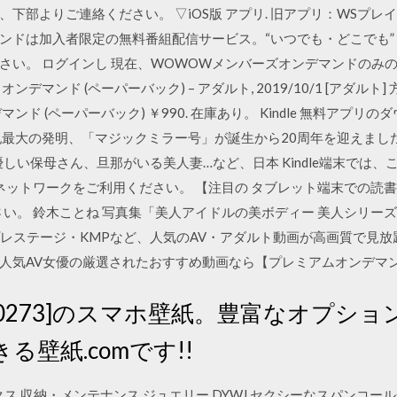
部よりご連絡ください。 ▽iOS版 アプリ. 旧アプリ：WSプレイヤー. 変更後
ンドは加入者限定の無料番組配信サービス。“いつでも・どこでも” 
さい。 ログインし 現在、WOWOWメンバーズオンデマンドのみ
ンデマンド (ペーパーバック) – アダルト, 2019/10/1 [アダルト
デマンド (ペーパーバック) ￥990. 在庫あり。 Kindle 無料アプ
紀最大の発明、「マジックミラー号」が誕生から20周年を迎えまし
しい保母さん、旦那がいる美人妻…など、日本 Kindle端末では、
ットワークをご利用ください。 【注目の タブレット端末での読書には無料ア
ご利用ください。 鈴木ことね 写真集「美人アイドルの美ボディー 美人シリーズ (I
・プレステージ・KMPなど、人気のAV・アダルト動画が高画質で見
人気AV女優の厳選されたおすすめ動画なら【プレミアムオンデマ
7600273]のスマホ壁紙。豊富なオプショ
壁紙.comです!!
フトボックス 収納・メンテナンス ジュエリー DYWJ セクシーなスパン