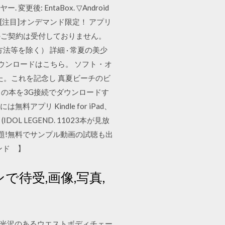
: EntaBox. ▽Android
[注目]オンデマンド限定！ アプリ
のご契約は受付しておりません。
] 方法等を除く） 詳細 · 常夏の美少
リのダウンロードはこちら。 ソフト・オ
た。これを記念し 真夏ビーチのビ
この本を3G接続でダウンロードす
プリ Kindle for iPad、
DOL LEGEND. 11023本が見放
放題!無料でサンプル動画の試聴も出
ンド゙】
ンで待受,画像,写真,
コール光沢のあるウエストボディチェー