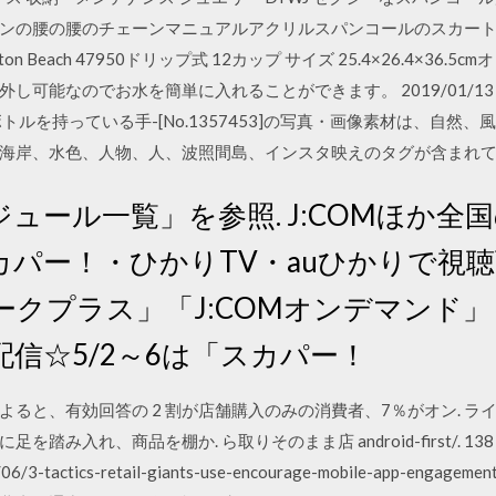
の腰の腰のチェーンマニュアルアクリルスパンコールのスカートの腰のチ
on Beach 47950ドリップ式 12カップ サイズ 25.4×26.4×36
し可能なのでお水を簡単に入れることができます。 2019/01/1
トルを持っている手-[No.1357453]の写真・画像素材は、自然
海岸、水色、人物、人、波照間島、インスタ映えのタグが含まれて
ュール一覧」を参照. J:COMほか全
カパー！・ひかりTV・auひかりで視
ークプラス」「J:COMオンデマンド
信☆5/2～6は「スカパー！
ると、有効回答の 2 割が店舗購入のみの消費者、7％がオン. ラ
み入れ、商品を棚か. ら取りそのまま店 android-first/. 138
2017/06/3-tactics-retail-giants-use-encourage-mobile-ap