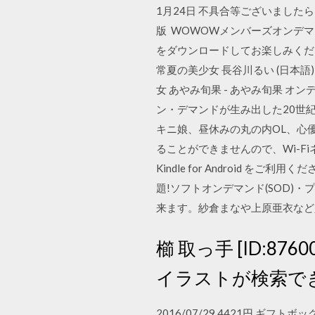
1月24日 不具合等ございましたら、下
版 WOWOWメンバーズオンデマ
をダウンロードしてお楽しみくだ
常夏の美少女 長谷川るい (日本語) オ
女 あやみ旬果 - あやみ旬果 オン
ン・デマンドが生み出した20世
キニ娘、昼休みの丸の内OL、心優
ることができませんので、Wi-Fiネ
Kindle for Android を
題!ソフトオンデマンド(SOD)
来ます。紗倉まなや上原亜衣など
櫛 取っ手 [ID:8
イラストが検索できる
2016/07/29 4421円 ギ