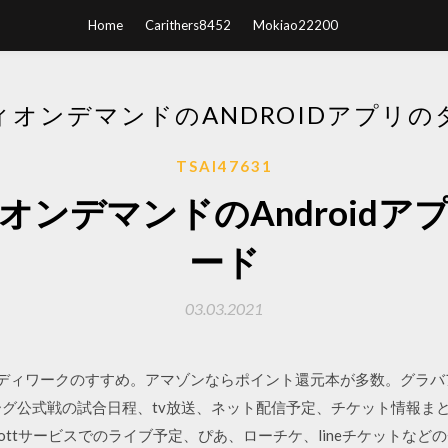
Home
Carithers8452
Mokiao22200
ィオンデマンドのANDROIDアプリの
TSAI47631
オンデマンドのAndroidア
ード
03.03.2021
・ボディワークのすすめ。アマゾンならポイント還元本が多数。グラ
グ公式戦の試合日程、tv放送、ネット配信予定、チケット情報まと
などのottサービスでのライブ予定、ぴあ、ローチケ、lineチケットなど