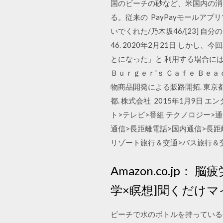
国のビーチの砂など、米国内の消費
る。従来の PayPayモールアプリ
いでくれた/乃木坂46/[23] 自分の
46. 2020年2月21日 し
とになった」と 利用する場合には、M
Ｂｕｒｇｅｒ'ｓ Ｃａｆｅ Ｂｅａ
物商品開発による販路開拓. 東京
都. 株式会社 2015年1月9
ト>テレビ>番組 テクノロジー>
通信>長距離電話>国内通信>長距
リゾート旅行＆交通>バス旅行＆
Amazon.co.j
学×瞑想]聞くだけマイン
ビーチで水のボトルを持っている手