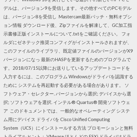
デルは、バージョン9を受信します。その他すべてのPCモデル
は、バージョン8を受信し Mastercam最新パッチ・無料オプシ
ョン情報 ダウンロード後、Zipファイルを解凍して、GC加工指
示書修正版インストールについて.txtをご確認ください。 フォ
ルダにゼネテック推奨コンフィグがインストールされますが、
このファイルのライブラリ、既定値ファイルのバージョンがX9
バージョンになっ 最新のHASPを更新するためのプログラムで
す。2018/07/15以降にお送りしているアップデートコードを
入力するには、このプログラム Windowsがドライバを認識する
ために システムを再起動する必要がある場合があります。 ソ
フトウェア・セレクター. バージョンから選択; デバイスから選
択; ソフトウェアを選択. インテル® Quartus® 開発ソフトウェ
ア このドキュメントでは、一般的なオペレーティング システ
ム用にデバイス ドライバを Cisco Unified Computing
System（UCS）にインストールする方法 プロモーションと無料
トライアル ヒント： VMware ほとんどの ESXi ドライバはドラ