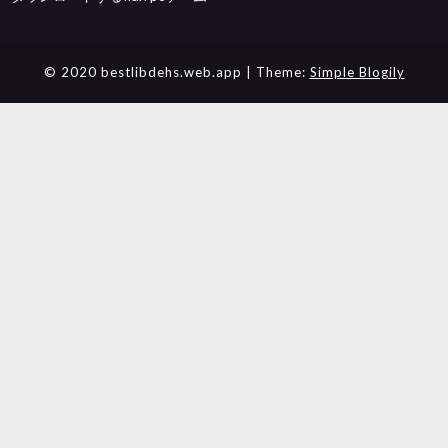
© 2020 bestlibdehs.web.app
| Theme:
Simple Blogily