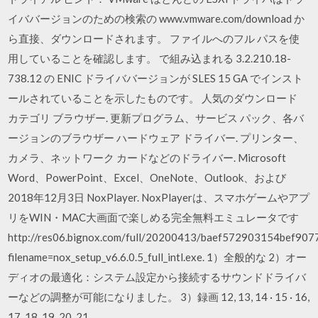
イババージョンのための検索の www.vmware.com/download か
ら直接、ダウンロードされます。 ファイルへのフル パスを使
用していることを確認します。 で組み込まれる 3.2.210.18-
738.12 の ENIC ドライババージョンが SLES 15 GA でインスト
ールされていることを示したものです。 人気のダウンロード
カテゴリ ブラウザー. 更新プログラム、サービス パック、各バ
ージョンのブラウザー ハードウェア ドライバー. プリンター、
カメラ、ネットワーク カードなどのドライバー. Microsoft
Word、PowerPoint、Excel、OneNote、Outlook、および
2018年12月3日 NoxPlayer. NoxPlayerは、スマホゲームやアプ
リをWIN・MAC大画面で楽しめる完全無料エミュレータです
http://res06.bignox.com/full/20200413/baef572903154bef907
filename=nox_setup_v6.6.0.5_full_intl.exe. 1）全般的な 2）オー
ディオの最適化：システム設定から接続するサウンドドライバ
ーなどの調整が可能になりました。 3）録画 12, 13, 14 · 15 · 16,
17, 18. 19, 20, 21