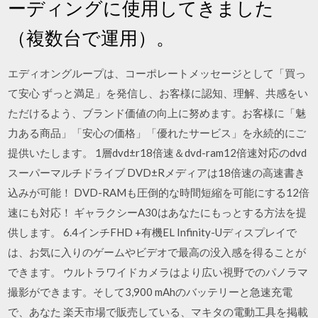
ーディングに使用してきました
（複数台で運用）。
エディオングループは、コーポレートメッセージとして「買っ
て安心 ずっと満足」を発信し、お客様に認知、理解、共感をい
ただけるよう、ブランド価値の向上に努めます。お客様に「魅
力ある商品」「安心の価格」「優れたサービス」を永続的にご
提供いたします。 1層dvd±r18倍速＆dvd-ram12倍速対応のdvd
スーパーマルチドライブ DVD±Rメディアは18倍速の高速書き
込みが可能！ DVD-RAMも圧倒的な時間短縮を可能にする12倍
速にも対応！ ギャラクシーA30はあなたにもっとする方法を提
供します。 6.4インチFHD +有機EL Infinity-Uディスプレイで
は、お気に入りのゲームやビデオで最高の没入感を得ることが
できます。 ウルトラワイドカメラはより広い視野でのパノラマ
撮影ができます。そして3,900 mAhのバッテリーと急速充電
で、あなた 楽天市場で販売している、マキタの電動工具を掲載