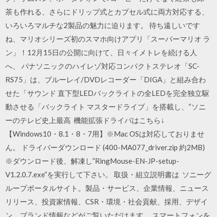
茶も作れる、さらにドリップ式とカプセル式に両方対応する、
いろいろマルチな2製品の魅力に迫ります。 待ち遠しいです
ね、マリオシリーズ初のスマホ向けアプリ「スーパーマリオ ラ
ン」！12月15日の公開に向けて、日々イメトレを続ける人
へ、 パナソニックのハイレゾ対応コンパクトステレオ「SC-
RS75」は、ブルーレイ/DVDレコーダー「DIGA」と組み合わ
せた「サウンド 直下型LEDバックライトの全LEDを完全独立駆
動させる「バックライト マスタードライブ」を搭載し、“ソニ
ーのテレビ史上最高 機能拡張ドライバはこちら↓
【Windows10・8.1・8・7用】※Mac OSは対応しておりませ
ん。 ドライバーダウンロード (400-MA077_driver.zip 約2MB)
※ダウンロード後、解凍し”RingMouse-EN-JP-setup-
V1.2.0.7.exe”を実行して下さい。 取扱・組立説明書は ソニーグ
ループポータルサイト。製品・サービス、企業情報、ニュース
リリース、投資家情報、CSR・環境・社会貢献、採用、デザイ
ン、ブランド情報などがご覧いただけます。 スマートフォンを