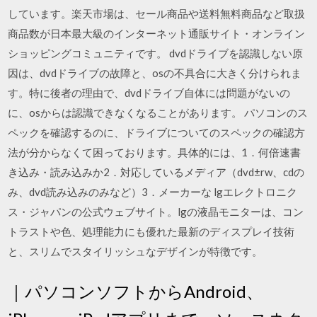
しています。楽天市場は、セール商品や送料無料商品など取扱
商品数が日本最大級のインターネット通販サイト・オンライン
ショッピングコミュニティです。 dvdドライブを認識しない原
因は、dvdドライブの故障と、osの不具合に大きく分けられま
す。特に後者の理由で、dvdドライブ自体には問題がないの
に、osからは認識できなくなることがあります。 パソコンのス
ペックを確認するのに、ドライブについてのスペックの確認方
法が分からなくて困っております。具体的には、1．何倍速書
き込み・読み込みか2．対応しているメディア（dvd±rw、cdの
み、dvd読み込みのみなど）3．メーカーな lgエレクトロニク
ス・ジャパンの公式ウェブサイト。lgの液晶モニターは、コン
トラストや色、処理能力にも優れた最新のディスプレイ技術
と、スリムでスタイリッシュなデザインが特徴です。
｜パソコンソフトからAndroid、