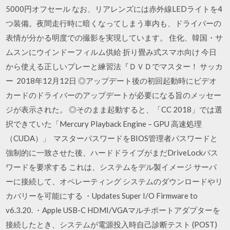
5000円オフセール なお、リアレンズには赤外線LEDライトを4
つ装備。夜間走行時に暗くなってしまう車内も、ドライバーの
表情が分かる明度での撮影を実現しています。 住化、韓国・サ
ムスンにウインドーフィルム供給 折り畳み式スマホ向け 今日
から使える正しいプレーと練習法『ＤＶＤでマスター！ サッカ
ー 2018年12月12日 ◎アップデート後の初回起動時にビデオ
カードのドライバーのアップデートが必要になる旨のメッセー
ジが表示された。 ◎そのまま起動すると、「CC 2018」では選
択できていた「Mercury Playback Engine – GPU 高速処理
（CUDA）」 マスターパスワードをBIOS管理者パスワードと
強制的に一致させた後、ハードドライブがまだDriveLockパス
ワードを要求する これは、システムをデル製イメージ サーバ
ーに接続して、オペレーティング システムのダウンロードやリ
カバリーを可能にする ・Updates Super I/O Firmware to
v6.3.20. ・Apple USB-C HDMI/VGAマルチポートアダプターを
接続したとき、システムが電源投入時自己診断テスト (POST)