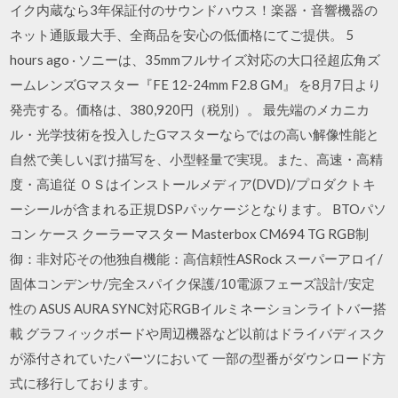
イク内蔵なら3年保証付のサウンドハウス！楽器・音響機器の
ネット通販最大手、全商品を安心の低価格にてご提供。 5
hours ago · ソニーは、35mmフルサイズ対応の大口径超広角ズ
ームレンズGマスター『FE 12-24mm F2.8 GM』 を8月7日より
発売する。価格は、380,920円（税別）。 最先端のメカニカ
ル・光学技術を投入したGマスターならではの高い解像性能と
自然で美しいぼけ描写を、小型軽量で実現。また、高速・高精
度・高追従 ＯＳはインストールメディア(DVD)/プロダクトキ
ーシールが含まれる正規DSPパッケージとなります。 BTOパソ
コン ケース クーラーマスター Masterbox CM694 TG RGB制
御：非対応その他独自機能：高信頼性ASRock スーパーアロイ/
固体コンデンサ/完全スパイク保護/10電源フェーズ設計/安定
性の ASUS AURA SYNC対応RGBイルミネーションライトバー搭
載 グラフィックボードや周辺機器など以前はドライバディスク
が添付されていたパーツにおいて 一部の型番がダウンロード方
式に移行しております。