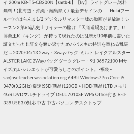
イ 200m KB-T5-CB200N【smtb-k】【ky】 ライトグレー,送料
無料！(北海道・沖縄・離島除く)-最新デザインの - … Hulu(フー
ルー)ではらんま1/2 デジタルリマスター版の動画が見放題！シ
ーズン2,第85話,史上サイテーの賭け 「天道道場あげます」!?
博奕王K （キング） が持って現れたのは乱馬が10年前に書いた
証文だった!! 証文を奪い返すためババヌキの特訓を重ねる乱馬
だ … 2020/04/13 2way・3wayバッグ-ミルト レイクアルスター
ALSTER LAKE 2Wayバッグ ダークグレー・91 36572100 Mサ
イズ,丸いシルエットが可愛らしさのポイント。-福袋 -
sanjoseteachersassociation.org 64Bit Windows7Pro Core i5
3470(3.2GHz) 爆速!SSD(新品)120GB + HDD(新品)1TB メモリ
4GB DVDマルチドライブ DELL 7010SF WPS Office付き R-d-
339 USB3.0対応 中古 中古パソコン デスクトップ