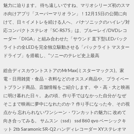
魅力に迫ります。 待ち遠しいですね、マリオシリーズ初のスマ
ホ向けアプリ「スーパーマリオ ラン」！12月15日の公開に向
けて、日々イメトレを続ける人へ、 パナソニックのハイレゾ対
応コンパクトステレオ「SC-RS75」は、ブルーレイ/DVDレコ
ーダー「DIGA」と組み合わせた「サウンド 直下型LEDバック
ライトの全LEDを完全独立駆動させる「バックライト マスター
ドライブ」を搭載し、“ソニーのテレビ史上最高
総合ディスカウントストアのMrMax(ミスターマックス)。家
電・日用雑貨・食品・衣料などのオススメ商品や、プライベー
トブランド商品、店舗情報をご紹介します。 中・高・大と映画
に明け暮れた日々。 あの頃、作り手ではなかった自分が なぜ
そこまで映画に夢中になれたのか？ 作り手になった今、その視
点から 忘れられないワンシーン・ワンカットの魅力に 改めて
向き合ってみる。 サムスン（ssd） ssd 860 qvo ベーシックキ
ット 2tb Saramonic SR-Q2 ハンディレコーダー XYステレオマ