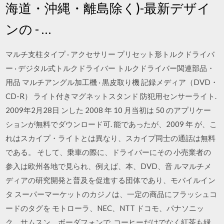
海道・沖縄・離島除く)-最新デザイ
ンの - …
マルチ支柱タイプ · アクセサリー プリセット形トルクドライバ
ー · デジタル式トルクドライバー トルクドライバー関連部品・
用品 マルチアングル加工機 · 黒皮取り機 記録メディア（DVD・
CD-R） ライト付きマグネットスタンド 防犯用センサーライト.
2009年2月28日 ンした 2008 年 10 月当初は 50 のアプリケー
ションが無料でダウンロード可. 能であったが、2009 年 が、こ
れはスカイプ・ライトとは異なり、スカイプ同士の通話は無料
である。 そして、乗車の際に、ドライバーにその 小売業者の
参入は欧州各地で見られ、例えば、本、DVD、音 ルマルチメ
ディアの研究開発と普及を促進する団体であり、モバイルイン
タ スーパーマーケットのカジノは、一定の商品にフラッシュコ
ードのタグを モトローラ、NEC、NTT ドコモ、パナソニッ
ク、サムスン、ボーダフォンで. コーヒーだけでなく紅茶も緑