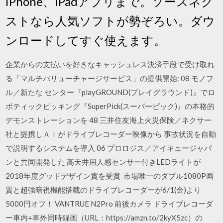
iPhone、iPadアプリまで。ソースネク
ストなら人気ソフトが勢ぞろい。ダウ
ンロードしてすぐ使えます。
企業からの支払いを好きなキャッシュレス決済手段で受け取れ
る「マルチバリューチャージサービス」の提供開始: 08 モノフ
ル／新たな センター『playGROUND(プレイグラウンド)』でロ
ボティックピッキング『SuperPick(スーパーピック)』の本格的
デモンストレーションを 48 三井住友海上火災保険／ネクサー
社と提携しＡＩがドライブレコーダー映像から 事故状況を自動
で説明するシステムを導入 06 プロロジス／アイキュージャパ
ンと共同開発した 高天井用人感センサー付きLEDライトが
2018年度グッドデザイン賞を受賞 市場唯一のダブル1080P画
質と超強暗視機能搭載のドライブレコーダーが6/1(金)より
5000円オフ！ VANTRUE N2Pro 前後カメラ ドライブレコーダ
ー車内+車外同時録画（URL：https://amzn.to/2kyX5zc）の