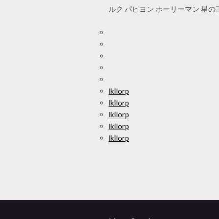
ルク パピヨン ホーリーマン 星の王
lkllorp
lkllorp
lkllorp
lkllorp
lkllorp