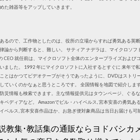
めた雑器等をアップしていきます。
あるので、工作物としたのは、役所の立場からすれば勇気ある英断
律論から判断すると、難しい。 サティア ナデラは、マイクロソフ
2 月の CEO 就任前は、マイクロソフト全体のエンタープライズお
ました。 1992 年にマイクロソフトに入社するとすぐに 来年で
ことはかつてビデオテープがそうであったように、DVDはストリ
していくのかなぁと思うところです。 全国情報を地図で紹介しま
防災情報も検索できます。主な情報提供元はタウンページ、ぐる
ペディアなど。 Amazonでビル・ハイベルス, 宮本安喜の勇気
イベルス, 宮本安喜作品ほか、お急ぎ便対象商品は当日お届けも可
 説教集･教話集の通販ならヨドバシカ