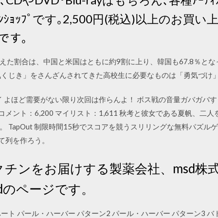
ﾝｼｮｯﾌﾟです｡2,500円(税込)以上のお買
ﾟです｡
た割合は、中国と米国はともに約9割に上り、韓国も67.8％となっ
くじき」をさんざんされてきた高校生に必要なものは「勇気づけ」だ、と
イ よほど需要がない限り次回は作らんよ！ ボス戦の音量ガバガバす 18:
488 コメント：6,200 マイリスト：1,611 秋考と彼女である夏帆
 TapOut 制限時間15秒でスコアを競うスリリングな無料パズル
いて列を作ろう。
クチンをお届けする製薬会社、msd株
dのページです。
ト パール・ハーバー パターン2 パール・ハーバー パターン3 バ