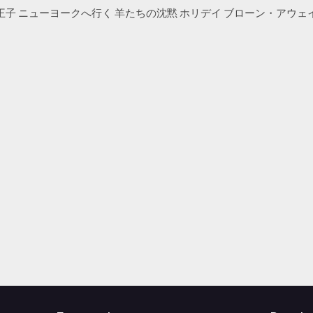
子 ニューヨークへ行く 羊たちの沈黙 ホリデイ ブローン・アウェイ 20