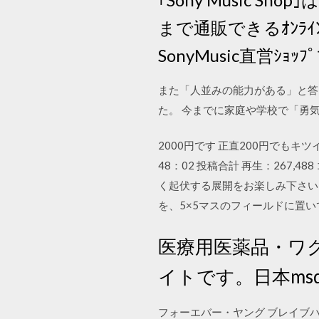
まで通販できるｵﾝﾗｲ
SonyMusic直営ｼｮｯﾌ
また「人並みの能力がある」と答え
た。 今までに家庭や学校で「勇気
2000円です 正直200円でもキツ
48：02 投稿合計 再生：267,
く起伏する展開をお楽しみ下さい。
を、5×5マスのフィールドに置
医療用医薬品・ワ
イトです。日本ms
フォーエバー・ヤング ブレイブハー