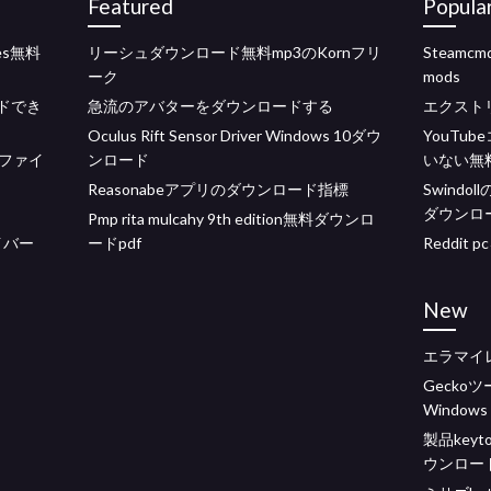
Featured
Popula
nes無料
リーシュダウンロード無料mp3のKornフリ
Steam
ーク
mods
ードでき
急流のアバターをダウンロードする
エクスト
Oculus Rift Sensor Driver Windows 10ダウ
YouTu
ファイ
ンロード
いない無
Reasonabeアプリのダウンロード指標
Swind
ダウンロ
Pmp rita mulcahy 9th edition無料ダウンロ
ライバー
ードpdf
Reddit
New
エラマイ
Geck
Windows
製品keyt
ウンロー