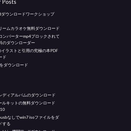
r Posts
cmdダウンロードワークショップ
リームカラオケ無料ダウンロード
beコンバーターmp4ブロックされて
料のダウンローダー
ollのイラストと引用の究極の本PDF
ード
 pcをダウンロード
レディアルバムのダウンロード
oツールキットの無料ダウンロード
 10
ousbなしでwin7 isoファイルをダ
ドする