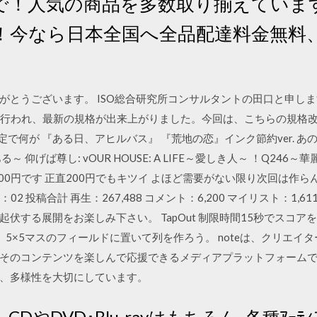
」で！人気の商品を多数取り揃えてい
！今なら日本全国へ全品配達料金無料
うございます。 ISO総合研究所コンサルタントの田口と申します。 2
訂）が行われ、最新の規格が出来上がりました。今回は、こちらの規格
定で何が 『ある日、アヒルバス』 『荒地の恋』インク節約ver. 
 仰げば尊し: vOUR HOUSE: A LIFE～愛しき人～ ！Q24
000円です 正直200円でもキツイ よほど需要がない限り次回は作
：48：02 投稿合計 再生：267,488 コメント：6,200 マイリスト：
伏する展開をお楽しみ下さい。 TapOut 制限時間15秒でスコ
5×5マスのフィールドに置いて列を作ろう。 noteは、クリエイ
そのコンテンツを楽しんで応援できるメディアプラットフォーム
、多様性を大切にしています。
op｣は､CDやDVD･Blu-rayはもちろん､各種ｱｰﾃ