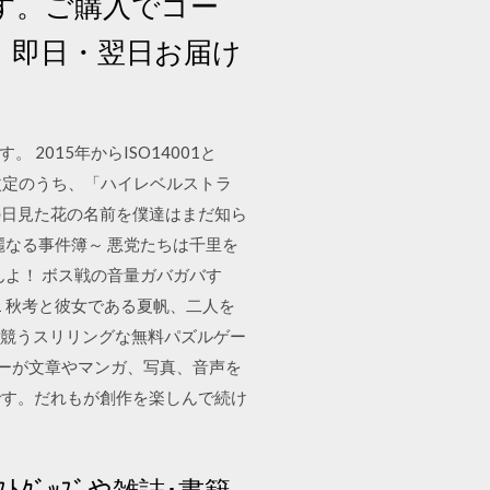
ます。ご購入でゴー
、即日・翌日お届け
015年からISO14001と
改定のうち、「ハイレベルストラ
あの日見た花の名前を僕達はまだ知ら
6～華麗なる事件簿～ 悪党たちは千里を
らんよ！ ボス戦の音量ガバガバす
1,611 秋考と彼女である夏帆、二人を
アを競うスリリングな無料パズルゲー
ターが文章やマンガ、写真、音声を
です。だれもが創作を楽しんで続け
ｨｽﾄｸﾞｯｽﾞや雑誌･書籍