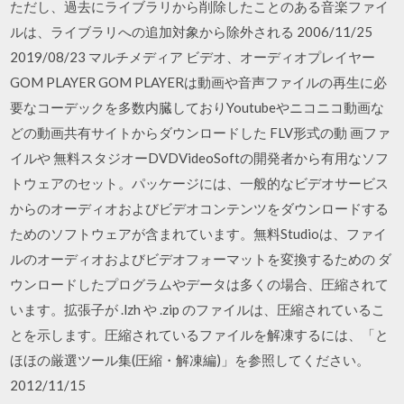
ただし、過去にライブラリから削除したことのある音楽ファイ
ルは、ライブラリへの追加対象から除外される 2006/11/25
2019/08/23 マルチメディア ビデオ、オーディオプレイヤー
GOM PLAYER GOM PLAYERは動画や音声ファイルの再生に必
要なコーデックを多数内臓しておりYoutubeやニコニコ動画な
どの動画共有サイトからダウンロードした FLV形式の動 画ファ
イルや 無料スタジオーDVDVideoSoftの開発者から有用なソフ
トウェアのセット。パッケージには、一般的なビデオサービス
からのオーディオおよびビデオコンテンツをダウンロードする
ためのソフトウェアが含まれています。無料Studioは、ファイ
ルのオーディオおよびビデオフォーマットを変換するための ダ
ウンロードしたプログラムやデータは多くの場合、圧縮されて
います。拡張子が .lzh や .zip のファイルは、圧縮されているこ
とを示します。圧縮されているファイルを解凍するには、「と
ほほの厳選ツール集(圧縮・解凍編)」を参照してください。
2012/11/15