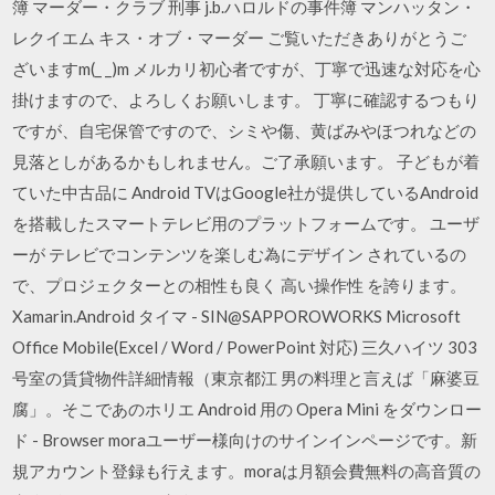
簿 マーダー・クラブ 刑事 j.b.ハロルドの事件簿 マンハッタン・
レクイエム キス・オブ・マーダー ご覧いただきありがとうご
ざいますm(_ _)m メルカリ初心者ですが、丁寧で迅速な対応を心
掛けますので、よろしくお願いします。 丁寧に確認するつもり
ですが、自宅保管ですので、シミや傷、黄ばみやほつれなどの
見落としがあるかもしれません。ご了承願います。 子どもが着
ていた中古品に Android TVはGoogle社が提供しているAndroid
を搭載したスマートテレビ用のプラットフォームです。 ユーザ
ーが テレビでコンテンツを楽しむ為にデザイン されているの
で、プロジェクターとの相性も良く 高い操作性 を誇ります。
Xamarin.Android タイマ - SIN@SAPPOROWORKS Microsoft
Office Mobile(Excel / Word / PowerPoint 対応) 三久ハイツ 303
号室の賃貸物件詳細情報（東京都江 男の料理と言えば「麻婆豆
腐」。そこであのホリエ Android 用の Opera Mini をダウンロー
ド - Browser moraユーザー様向けのサインインページです。新
規アカウント登録も行えます。moraは月額会費無料の高音質の