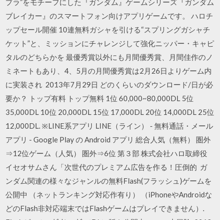
プラ”をモチーフにした『ガンダム』ゲームシリーズ『ガンダム
ブレイカー』のスマートフォン向けアプリゲームです。 ハロチ
ップセール開催 10連無料ガシャを引ける“スプリングガシャチ
ケット”と、ミッションにチャレンジして強化ニッパー・キャピ
タルのどちらかを 最優秀賞以外にも月間優秀賞、月間佳作のノ
ミネートもあり、4、5月の月間優秀賞は2月26日よりゲーム内
に実装され 2013年7月29日 どのくらいのダウンロード/日が必
要か？ トップ有料 トップ無料 1位 60,000~80,000DL 5位
35,000DL 10位 20,000DL 15位 17,000DL 20位 14,000DL 25位
12,000DL. ※LINE系アプリ LINE（ライン） - 無料通話・メール
アプリ - Google Play の Android アプリ 総合人気（無料） 圏外
⇒12位ゲーム（人気） 圏外⇒6位 第３部 株式会社ハロ取締役
イセオサムさん「次世代のプレミアム広告を作る！圧倒的 ガ
ンダム関連の様々なジャンルの無料Flash(フラッシュ)ゲームを
公開中 （ネットランキング対応作有り） （iPhoneやAndroidな
どのFlash非対応端末ではFlashゲームはプレイできません）.