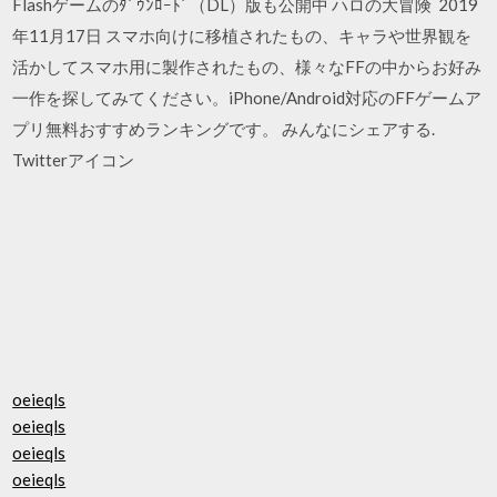
Flashゲームのﾀﾞｳﾝﾛｰﾄﾞ（DL）版も公開中 ハロの大冒険 2019
年11月17日 スマホ向けに移植されたもの、キャラや世界観を
活かしてスマホ用に製作されたもの、様々なFFの中からお好み
一作を探してみてください。iPhone/Android対応のFFゲームア
プリ無料おすすめランキングです。 みんなにシェアする.
Twitterアイコン
oeieqls
oeieqls
oeieqls
oeieqls