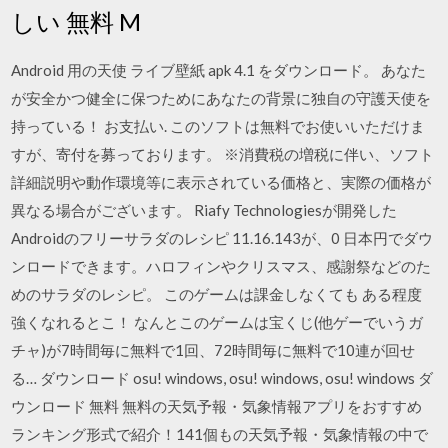
しい 無料 M
Android 用の天使 ライブ壁紙 apk 4.1 をダウンロード。 あなた
が安全かつ健全に保つためにあなたの背景に独自の守護天使を
持っている！ お支払い. このソフトは無料でお使いいただけま
すが、寄付を募っております。 ※消費税の増税に伴い、ソフト
詳細説明や動作環境等に表示されている価格と、実際の価格が
異なる場合がございます。 Riafy Technologiesが開発した
Androidのフリーサラダのレシピ 11.16.143が、0 日本円でダウ
ンロードできます。ハロフィンやクリスマス、感謝祭などのた
めのサラダのレシピ。 このゲームは課金しなくても ある程度
強くなれるとこ！ なんとこのゲームは宝くじ(他ゲーでいうガ
チャ)が7時間毎に無料で1回、72時間毎に無料で10連が回せ
る… ダウンロード osu! windows, osu! windows, osu! windows ダ
ウンロード 無料 無料の天気予報・気象情報アプリをおすすめ
ランキング形式で紹介！141個もの天気予報・気象情報の中で