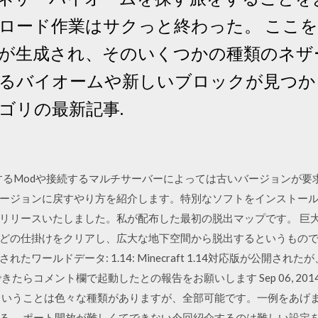
ロード作業はサクっと終わった。 ここ
が生成され、そのいくつかの種類のネザ
るバイオームや新しいブロックが見つか
ゴリの最新記事.
使用するModや接続するマルチサーバーによっては古いバージョンが
ョンに戻すやり方を紹介します。特別なソフトをインストールする … 
リリースいたしました。私が配布した最初の脱出マップです。 巨
掛けをクリアし、広大な地下空間から脱出するというものでした。 1.14
ワールドデータ: 1.14: Minecraft 1.14対応版が公開さ
たらコメント欄で起動したとの報告をお願いします Sep 06, 2014
ということは色々な種類がありますが、全部可能です。一例をあげ
る。 ポート開放が難しくてできない今回紹介するのは難しい設定