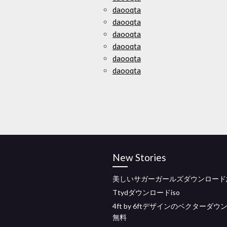
daooqta
daooqta
daooqta
daooqta
daooqta
daooqta
New Stories
美しいサガーガールズダウンロード
Ttydダウンロードiso
4ft by 6ftデザインのベクターダウ
無料