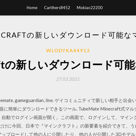
Home
Carithers8452
Mokiao22200
NECRAFTの新しいダウンロード可能な
WLODYKA44913
craftの新しいダウンロード可
27.03.2021
, tubemate, gameguardian, line. ゲイコミュニティで新しい相手と出会
に簡単にダウンロードできるツール. TubeMate Minecraft式マ
と、自動でログイン画面が開く。この画面で、ログインして、マイン
月1日 それだけに今回、日本で『マインクラフト』の新要素を紹介できて、
アップロードして他の人に公開したり、他の人が公開した3Dモデ