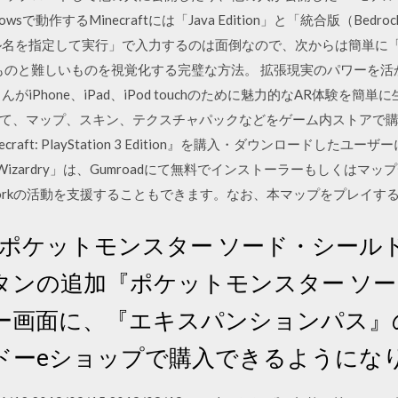
dowsで動作するMinecraftには「Java Edition」と「統合版（B
名を指定して実行」で入力するのは面倒なので、次からは簡単に「Mi
ものと難しいものを視覚化する完璧な方法。 拡張現実のパワーを
がiPhone、iPad、iPod touchのために魅力的なAR体験を
を使って、マップ、スキン、テクスチャパックなどをゲーム内ストアで
ft: PlayStation 3 Edition』を購入・ダウンロードしたユーザーには、『
ft and Wizardry」は、Gumroadにて無料でインストーラーもし
etworkの活動を支援することもできます。なお、本マップをプレイするには『
 ｜『ポケットモンスター ソード・シール
タンの追加『ポケットモンスター ソ
ー画面に、『エキスパンションパス』
ドーeショップで購入できるようにな