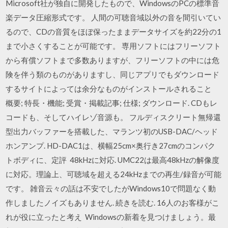
Microsoft社が独自に開発したもので、WindowsのPCの標準音
楽データ圧縮形式です。 人間の可聴音域以外の音を間引いてい
るので、CDの音質をほぼ保ったままデータサイズを約22分の1
まで小さくすることが可能です。 専用ソフトにはフリーソフト
から有償ソフトまで多数ありますが、フリーソフトの中には危
険を伴う類のものがありますし、同じアプリでもダウンロード
するサイトによっては余分なものがインストールされること
概要; 特長・機能; 受賞・掲載記事; 仕様; ダウンロード. CDもレ
コードも、そしてハイレゾ音源も。 フルディスクリート無帰還
型出力バッファーを搭載した、マランツ初のUSB-DAC/ヘッド
ホンアンプ. HD-DAC1は、横幅25cm×奥行き27cmのコンパク
トボディに、定評 48kHzに対応. UMC22は最高48kHzの解像度
に対応。理論上、可聴域を超える24kHzまでの再生/録音が可能
です。 雑音云々の話は不安でしたがWindows10で問題なく動
作しましたノイズもありません. 続きを読む. 16人のお客様がこ
れが役に立ったと考え Windowsの新着を見つけましょう。最