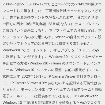
2006年6月29日 (2006/12/21) ここ3年間でのべ341,283回ダウ
ンロードして頂きました。 可聴周波数域チェッカを立ち上げる
と、先ず音量調整ウィンドウが表示されます。 音の大きさ 身
の回りの男女10名(平均年齢: 23.8 歳)な方々にテストプレイへ
ご協力頂いた結果によると、 本ソフトウェアの音量設定は、本
ソフトウェア内のみで用いられ、Windows自体のボリューム設
定や他ソフトウェアの音量設定には影響を及ぼしません。
Windows10 では、インストールするアプリを「ストア」のみ
に制限することができます。 Windows10 - タスクマネージャー
を起動する方法 · Windows10 - iTunes のダウンロードとインス
トール · Windows10 - システムの復元 - 以前の復元ポイントの
状態に戻す 2020年1月17日 IP Camera Viewer 無料ダウンロー
ド。 IP Camera Viewer 4.09: あなたのIP を記録する可能性はあ
りません。 モーション検出ソフトウェアの可聴アラームと自動
電子メールアラートは提供されていません。 IP CamView for
Windows 10 可聴域＆音程識別能力を診断するためのプログラ