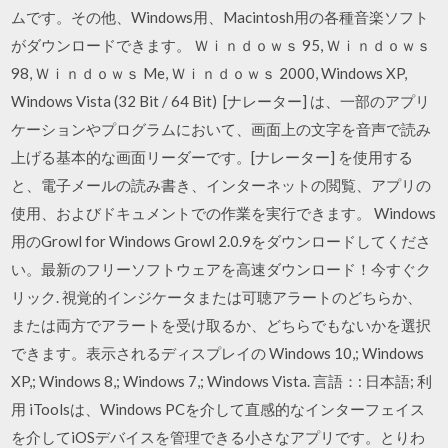
ムです。その他、Windows用、Macintosh用の各種音楽ソフト
がダウンロードできます。 Ｗｉｎｄｏｗｓ 95, Ｗｉｎｄｏｗｓ
98, Ｗｉｎｄｏｗｓ Me, Ｗｉｎｄｏｗｓ 2000, Windows XP,
Windows Vista (32 Bit / 64 Bit) [ナレーター] は、一部のアプリ
ケーションやプログラムにおいて、画面上の文字を音声で読み
上げる基本的な画面リーダーです。[ナレーター] を使用する
と、電子メールの読み書き、インターネットの閲覧、アプリの
使用、およびドキュメントでの作業を実行できます。 Windows
用のGrowl for Windows Growl 2.0.9をダウンロードしてくださ
い。最新のフリーソフトウェアを高速ダウンロード！今すぐク
リック. 視覚的インジケータまたは可聴アラートのどちらか、
または両方でアラートを受け取るか、どちらでもないかを選択
できます。表示されるディスプレイの Windows 10,; Windows
XP,; Windows 8,; Windows 7,; Windows Vista. 言語：: 日本語; 利
用 iToolsは、Windows PCを介して直感的なインターフェイス
を介してiOSデバイスを管理できる小さなアプリです。とりわ