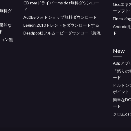
ド
CD romドライバーms dos無料ダウンロー
Gccエ
ド
xの無料ダ
ーソフト
Ad0beフォトショップ無料ダウンロード
Elnea 
果的な
Legion 2010トレントをダウンロードする
Andro
ド
Deadpool2フルムービーダウンロード急流
ド
ジョン無
New
Adpア
「怒りの
ード
ヒルトン
ポイント
簡単なD
ード
クロムos