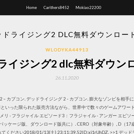
Home
Carithers8452
Mokiao22200
ッドライジング2 DLC無料ダウンロード
WLODYKA44913
ライジング2 dlc無料ダウンロ
26.11.2020
 2 – カプコン. デッドライジング 2 - カプコン. 膨大なゾンビ
用といった限られた販売方法ながら、世界中で数々のゲームアワー
アメリ · フラジャイル エピソード3：フラジャイル · アンガー エピソ
税（パッケージ版、ダウンロード版共に）. CERO（対象年齢）, D（17
てください2018/01/13(土) 23:11:39.52ID:xj1rUhDZ. >