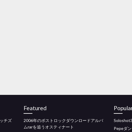
Featured
Popula
ッチズ
2006年のポストロックダウンロードアルバ
Solosho
ムrarを追うオスティナート
Pepeダ