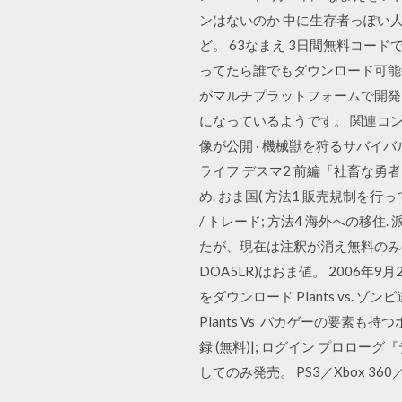
ンはないのか 中に生存者っぽい
ど。 63なまえ 3日間無料コー
ってたら誰でもダウンロード可能やで
がマルチプラットフォームで開発され
になっているようです。 関連コ
像が公開 · 機械獣を狩るサバイ
ライフ デスマ2 前編「社畜な勇者
め. おま国( 方法1 販売規制を行
/ トレード; 方法4 海外への移住. 派
たが、現在は注釈が消え無料のみの
DOA5LR)はおま値。 2006年9月28日 
をダウンロード Plants vs.
Plants Vs バカゲーの要素も
録 (無料)|; ログイン プロローグ
してのみ発売。 PS3／Xbox 36