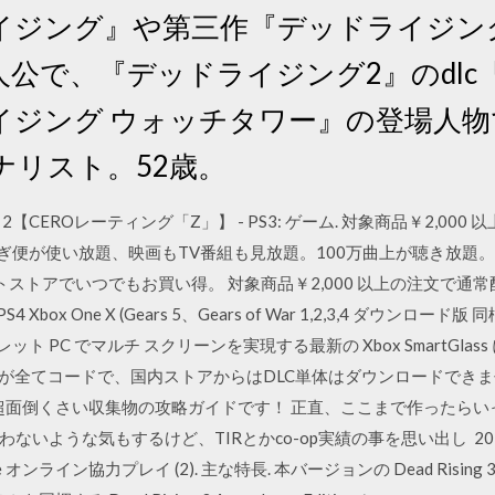
イジング』や第三作『デッドライジング
で、『デッドライジング2』のdlc『ca
イジング ウォッチタワー』の登場人
ナリスト。52歳。
ング 2【CEROレーティング「Z」】 - PS3: ゲーム. 対象商品￥2,000
急ぎ便が使い放題、映画もTV番組も見放題。100万曲上が聴き放題。3
ームソフトストアでいつでもお買い得。 対象商品￥2,000 以上の注文で通常配
box One X (Gears 5、Gears of War 1,2,3,4 ダウンロード版 
ブレット PC でマルチ スクリーンを実現する最新の Xbox SmartGl
全てコードで、国内ストアからはDLC単体はダウンロードできません。 2
の超面倒くさい収集物の攻略ガイドです！ 正直、ここまで作ったらい
ような気もするけど、TIRとかco-op実績の事を思い出し 2014年9
ive オンライン協力プレイ (2). 主な特長. 本バージョンの Dead Risin