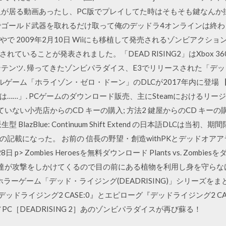
人が居る動画あったし、PC版でプレイしてた時はそもそも鍵なんか
ドでゴールド武器を取れるだけ取って俺のデッドラ4オンラインは終わ
 2009年2月10日 Wiiにも移植して発売されるゾンビアクションゲ
ていることが発表されました。「DEAD RISING2」はXbox 3
ンテンツ. 帰ってきたゾンビパラダイス、E3でリリースされた「デ
バルゲーム「ホライゾン・ゼロ・ドーン」のDLCが2017年内に登場
は……」. PCゲームのダウンロード販売、主にSteamにおけるリージ
っていない小売店からのCD キーの購入; 方法2 鍵屋からのCD キーの
生型 BlazBlue: Continuum Shift Extend の日本語DLC
記載になった。 お前の 信長の野望・創造withPKとデッドオアア
p> Zombies Heroesを無料ダウンロード Plants vs. Zombiesをダウン
 ゾンビ達が攻撃をしかけてくるので目の前にある植物を利用し身を守らなけ
持つホラーゲーム「デッド・ライジング(DEADRISING)」シリーズをま
『デッドライジング2 CASE:0』とエピローグ『デッドライジング2 CASE
0／PC［DEADRISING 2］あのゾンビパラダイスが再び蘇る！