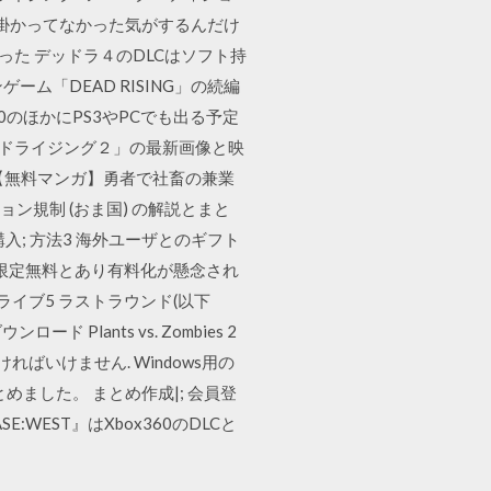
掛かってなかった気がするんだけ
った デッドラ４のDLCはソフト持
ーム「DEAD RISING」の続編
60のほかにPS3やPCでも出る予定
ッドライジング２」の最新画像と映
 【無料マンガ】勇者で社畜の兼業
ョン規制 (おま国) の解説とまと
購入; 方法3 海外ユーザとのギフト
は当初、期間限定無料とあり有料化が懸念され
ライブ5 ラストラウンド(以下
ロード Plants vs. Zombies 2
ればいけません. Windows用の
とめました。 まとめ作成|; 会員登
:WEST』はXbox360のDLCと