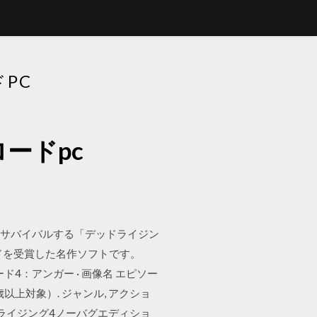
PC
ードpc
を相手にサバイバルする「デッドライジン
ドを受賞した名作ソフトです。
ード4：アンガー · 画像名 エピソー
歳以上対象）. ジャンル, アクショ
>1 デッドライジング4ノーバグエディショ