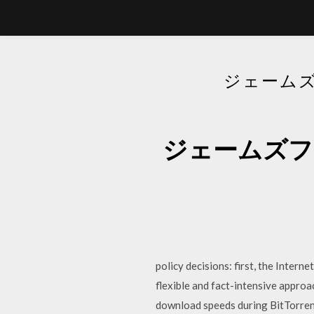
ジェームズ
ジェームズフ
policy decisions: first, the Intern
flexible and fact-intensive appro
download speeds during BitTorren