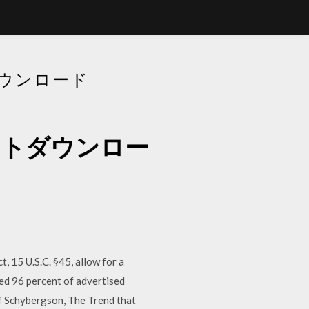
ダウンロード
ントダウンロー
t, 15 U.S.C. §45, allow for a
ged 96 percent of advertised
f Schybergson, The Trend that