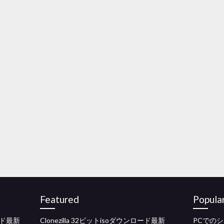
Featured
Popula
ド最新
Clonezilla 32ビットisoダウンロード最新
PCでの