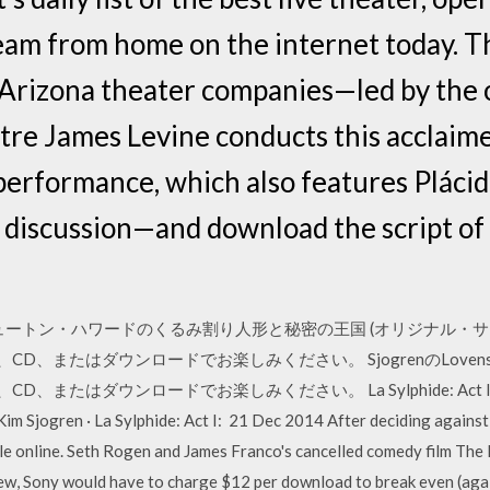
eam from home on the internet today. Th
Arizona theater companies—led by the on
tre James Levine conducts this acclaim
rformance, which also features Plácido
he discussion—and download the script o
ス・ニュートン・ハワードのくるみ割り人形と秘密の王国 (オリジナル・
、CD、またはダウンロードでお楽しみください。 SjogrenのLovenskiold
、またはダウンロードでお楽しみください。 La Sylphide: Act I: Fortune
jogren · La Sylphide: Act I: 21 Dec 2014 After deciding against re
ble online. Seth Rogen and James Franco's cancelled comedy film The
iew, Sony would have to charge $12 per download to break even (aga