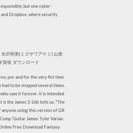
 responsible, but one cyber-
ent and Dropbox, where security
ー 水沢明美(ミズサワアケミ) 山形
 年賀状 ダウンロード
s; por and for the very fist time
 had to be stopped several times.
ho saw it forever. It is intended
at is the James 5:16b tells us, "The
if anyone using this version of GR
b/Comp 'Guitar James Tyler Variax
 Online Free Download Fantasy