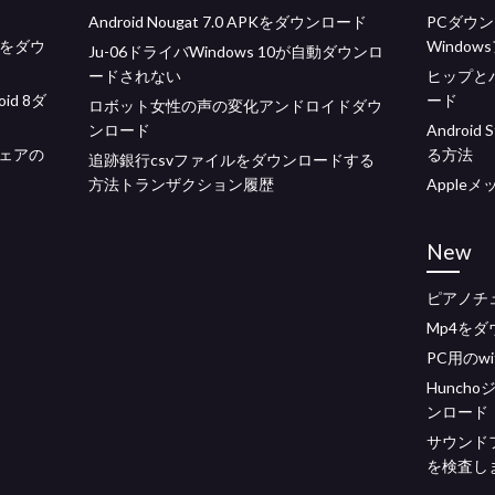
Android Nougat 7.0 APKをダウンロード
PCダウ
.0をダウ
Windo
Ju-06ドライバWindows 10が自動ダウンロ
ードされない
ヒップと
d 8ダ
ード
ロボット女性の声の変化アンドロイドダウ
ンロード
Androi
ェアの
る方法
追跡銀行csvファイルをダウンロードする
方法トランザクション履歴
Apple
New
ピアノチ
Mp4を
PC用のw
Hunch
ンロード
サウンド
を検査し