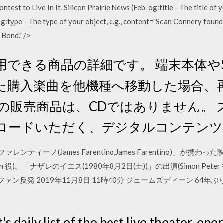
ntest to Live In It, Silicon Prairie News (Feb. og:title - The title of 
. og:type - The type of your object, e.g., content="Sean Connery foun
 Bond." />
用できる商品の詳細です。 端末本体や
た購入楽曲を他機種へ移動した場合、
の販売商品は、CDではありません。
ロードいただく、デジタルコンテンツ
ァレンティーノ(James Farentino,James Farentino)」
n 役)。「ナザレのイエス(1980年8月2日(土))」の出演(Simon Peter 
発 2019年11月8日 11時40分 ジェームズディーン 64年ぶりの新作
s daily list of the best live theater, ope