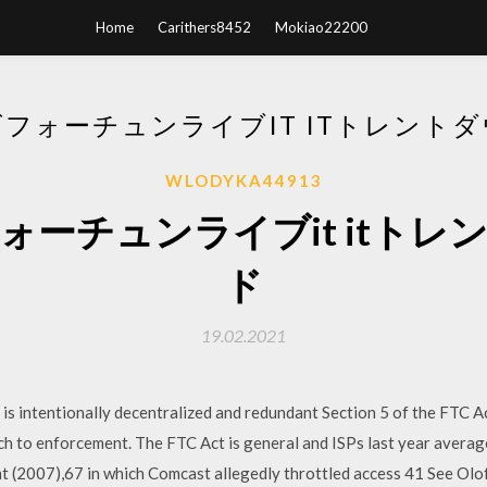
Home
Carithers8452
Mokiao22200
フォーチュンライブIT ITトレント
WLODYKA44913
ォーチュンライブit itトレ
ド
19.02.2021
et is intentionally decentralized and redundant Section 5 of the FTC Ac
ach to enforcement. The FTC Act is general and ISPs last year avera
t (2007),67 in which Comcast allegedly throttled access 41 See Olo