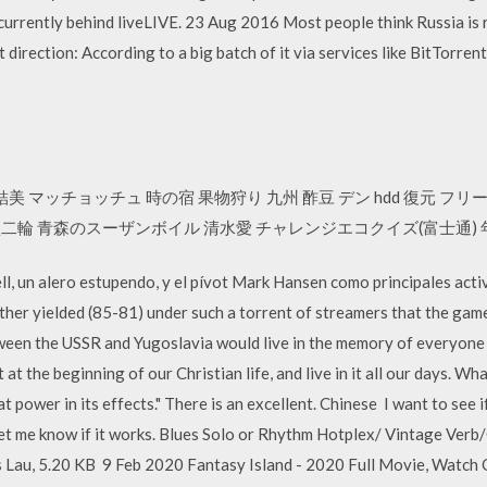
e, currently behind liveLIVE. 23 Aug 2016 Most people think Russia is
nt direction: According to a big batch of it via services like BitTorr
美 マッチョッチュ 時の宿 果物狩り 九州 酢豆 デン hdd 復元 フリ
 大型二輪 青森のスーザンボイル 清水愛 チャレンジエコクイズ(富士通)
, un alero estupendo, y el pívot Mark Hansen como principales activo
her yielded (85-81) under such a torrent of streamers that the game
een the USSR and Yugoslavia would live in the memory of everyone w
t at the beginning of our Christian life, and live in it all our days. Wh
 power in its effects." There is an excellent. Chinese I want to see 
 Let me know if it works. Blues Solo or Rhythm Hotplex/ Vintage Ver
 Lau, 5.20 KB 9 Feb 2020 Fantasy Island - 2020 Full Movie, Watch