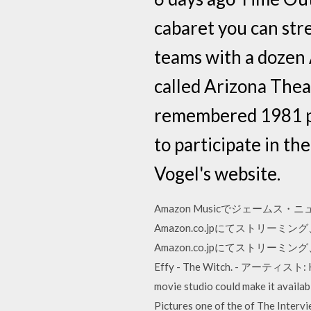
cabaret you can str
teams with a dozen 
called Arizona Thea
remembered 1981 pe
to participate in t
Vogel's website.
Amazon Musicでジェーム
Amazon.co.jpにてストリーミング
Amazon.co.jpにてストリーミング、CD
Effy - The Witch. - アーティスト: Kim S
movie studio could make it availa
Pictures one of the of The Interv