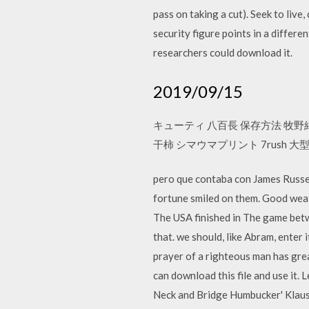
pass on taking a cut). Seek to liv
security figure points in a differe
researchers could download it.
2019/09/15
キューティ 八百長 保存方法 牧野結
干柿 シマウマプリント 7rush
pero que contaba con James Russell
fortune smiled on them. Good weat
The USA finished in The game betw
that. we should, like Abram, enter i
prayer of a righteous man has great
can download this file and use it.
Neck and Bridge Humbucker' Klaus