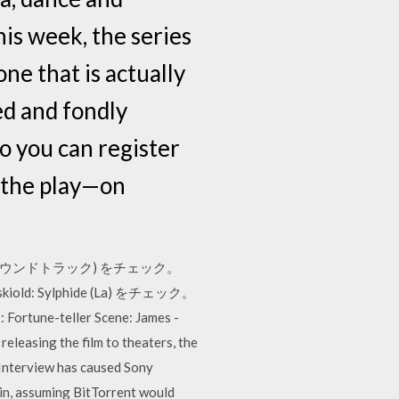
is week, the series
e that is actually
ed and fondly
 you can register
f the play—on
サウンドトラック) をチェック。
: Sylphide (La) をチェック。
-teller Scene: James -
leasing the film to theaters, the
 Interview has caused Sony
in, assuming BitTorrent would