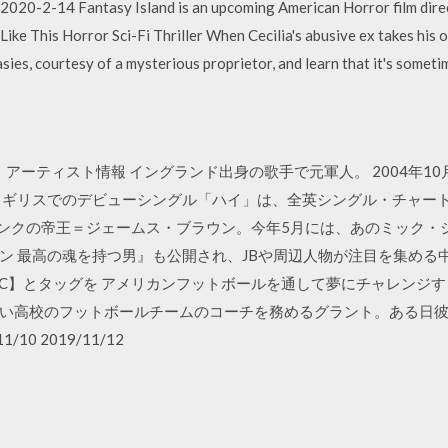
2020-2-14 Fantasy Island is an upcoming American Horror film dire
ike This Horror Sci-Fi Thriller When Cecilia's abusive ex takes his o
tasies, courtesy of a mysterious proprietor, and learn that it's some
ス ブラント アーティスト情報 イングランド出身の歌手で元軍人。 2004年
イギリスでのデビューシングル「ハイ」は、全英シングル・チャートで
れたファンクの帝王＝ジェームス・ブラウン。今年5月には、あのミック
ン 最高の魂を持つ男』も公開され、JBや周辺人物が注目を集める
ONIC】とタッグを アメリカンフットボールを通して夢にチャレン
い高校のフットボールチームのコーチを務めるグラント。ある日
10 2019/11/12