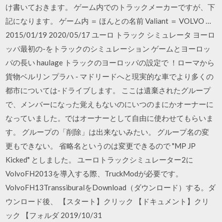
け書いておきます。 ゲーム内でのトラックメーカーですが、下
記になります。 ゲーム内 ＝ ほんとの名前 Valiant ＝ VOLVO …
2015/01/19 2020/05/17 ユーロ トラック シミュレータ ヨーロ
ッパ最初の-をトラックのシミュレーション ゲームとヨーロッ
パの長い haulage トラックのヨーロッパの設定で ！ローマから
貨物ベルリン プラハ - マドリードへと現実的な車でより多くの
都市については-ドライブします。 ここは遺棄されたグループ
で、メンバーになった覚えもないのにいつのまにかオーナーに
なっていました。ではオーナーとして自由に使わせてもらいま
す。 グループの「削除」は出来ないみたい。 グループ名の変
更もできない。 省略名というのは変更できるので "MP JP
Kicked" としました。 ユーロトラックシミュレーター2に
VolvoFH2013を導入する際、TruckModが必要です。
VolvoFH13TranssiburalをDownload（ダウンロード）する。ダ
ウンロード後、 【スタート】クリック 【ドキュメント】クリ
ック 【フォルダ 2019/10/31