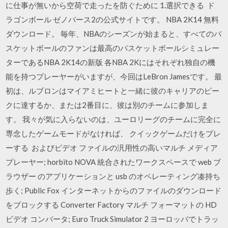
に仕事が無いから空荷で走ったを防ぐために 1.選択できる ド
ラゴンボール ゼノバース2の公式サイトです。 NBA 2K14 無料
ダウンロード。 毎年、NBAのシーズンが始まると、すべてのバ
スケットボールのファンは最高のバスケットボールシミュレー
ターであるNBA 2K14の新版 各NBA 2Kにはそれぞれ独自の機
能を持つプレーヤーがいますが、今回はLeBron Jamesです。 最
初は、ルブロンはマイアミヒートと一緒に彼のキャリアのピー
クに達するか、または2番目に、彼は別のチームに参加しま
す。 我々が気に入らないのは、ユーロリーグのチームに完全に
専念したゲームモードがなければ、 クイックゲームだけをプレ
ーする およびビデオ ファイルの汎用性の高いマルチ メディア
プレーヤー; horbito NOVA 統合されたワークスペースで web ブ
ラウザー のアプリケーションと usb のオペレーティング凑持ち
歩く; Public Fox インターネットからのファイルのダウンロード
をブロックする Converter Factory マルチ フォーマットの HD
ビデオ コンバータ; Euro Truck Simulator 2 ヨーロッパでトラッ