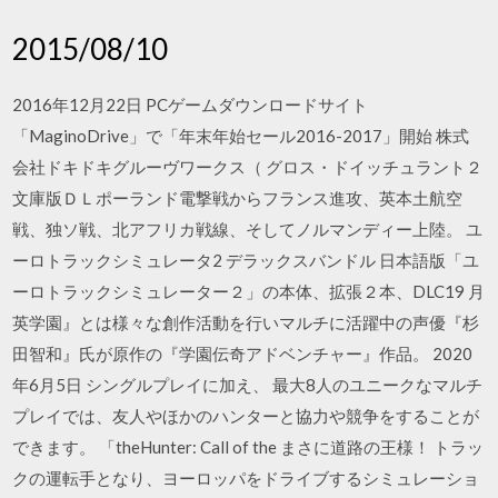
2015/08/10
2016年12月22日 PCゲームダウンロードサイト
「MaginoDrive」で「年末年始セール2016-2017」開始 株式
会社ドキドキグルーヴワークス（ グロス・ドイッチュラント２
文庫版ＤＬポーランド電撃戦からフランス進攻、英本土航空
戦、独ソ戦、北アフリカ戦線、そしてノルマンディー上陸。 ユ
ーロトラックシミュレータ2 デラックスバンドル 日本語版「ユ
ーロトラックシミュレーター２」の本体、拡張２本、DLC19 月
英学園』とは様々な創作活動を行いマルチに活躍中の声優『杉
田智和』氏が原作の『学園伝奇アドベンチャー』作品。 2020
年6月5日 シングルプレイに加え、 最大8人のユニークなマルチ
プレイでは、友人やほかのハンターと協力や競争をすることが
できます。 「theHunter: Call of the まさに道路の王様！ トラッ
クの運転手となり、ヨーロッパをドライブするシミュレーショ