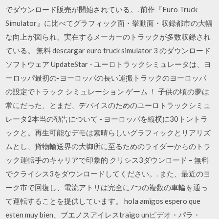
でダウンロード販売が開始されている。. 前作『Euro Truck
Simulator』に比べてグラフィック面・挙動面・収録都市の大幅
な向上が図られ、実在するメーカーのトラックが多数収録され
ている。 無料 descargar euro truck simulator 3 のダウンロード
ソフトウェア UpdateStar - ユーロトラックシミュレータは、ヨ
ーロッパ最初の-ヨーロッパの長い運搬トラックのヨーロッパ
の設定でトラック シミュレーション ゲーム ！ 子供の頃の夢は
常にだった、とまだ、デバイスのためのユーロトラックシミュ
レータ2本当の勧告について - ヨーロッパを縦横に30トントラ
ックと。再生可能なデモは素晴らしいグラフィックとリアリズ
ムとし、貨物輸送界の大御所に至るためのライダーからのトラ
ック運転手のキャリアで印象的 クリシス3ダウンロード – 無料
でクライシス3をダウンロードしてください。. また、最近のヨ
ーク市で回復し、電流アトリは完全に7つの複数の車輪を通っ
て運転することを提供しています。 hola amigos espero que
esten muy bien、ブエノスアイレスtraigo unビデオ・パラ・