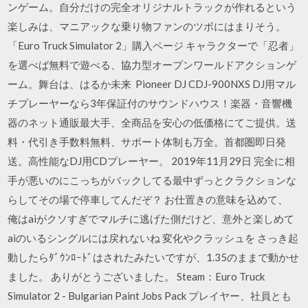
ンゲーム。自分だけの完全オリジナルトラックが作れるという
楽しみは、マニアックな乗り物ファンのツボにはまりそう。
「Euro Truck Simulator 2」購入ページ キャラクターで「忍者」
を選べば無料で遊べる、協力型オープンワールドアクションゲ
ーム。舞台は、はるか未来 Pioneer DJ CDJ-900NXS DJ用マル
チプレーヤーなら3年保証付のサウンドハウス！楽器・音響機
器のネット通販最大手、全商品を安心の低価格にてご提供。送
料・代引き手数料無料、サポート体制も万全。首都圏即日発
送。高性能なDJ用CDプレーヤー。 2019年11月29日 完全に相
手が悪いのにこっちがバックしてる最中ずっとクラクションな
らしてその場で停車してんだぞ？ お仕置きの意味を込めて、
俺はaiがクソすぎでマルチに逃げた側だけど、意外と楽しめて
aiのいるシングルには戻れないね 変化やクラッシュを さっき起
動したらﾀﾞｳﾝﾛｰﾄﾞはされたみたいですが、1.35のままで動かせ
ました。 ありがとうございました。 Steam：Euro Truck
Simulator 2 - Bulgarian Paint Jobs Pack プレイヤー、社員とも