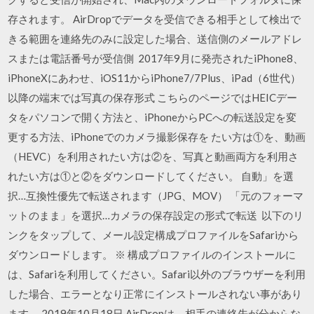
存されます。 AirDropでデータを受信できる相手として検出で
きる範囲を連絡先のみに設定した場合、送信側のメールアドレ
スまたは電話番号が受信側 2017年9月に発売されたiPhone8、
iPhoneXにあわせ、iOS11からiPhone7/7Plus、iPad（6世代）
以降の端末では写真の保存形式 こちらのページではHEICデー
タをパソコンで開く方法と、iPhoneからPCへの転送設定を変
更する方法、iPhoneでのカメラ撮影保存を たい方は①を、動画
（HEVC）を利用されたい方は②を、写真と動画両方を利用さ
れたい方は①と②をダウンロードしてください。 自動」を選
択…互換性優先で転送されます（JPG、MOV） 「元のフォーマ
ットのまま」を選択…カメラの保存設定の形式で転送 以下のリ
ンクをタップして、メール設定構成プロファイルをSafariから
ダウンロードします。 ※ 構成プロファイルのインストールに
は、Safariを利用してください。Safari以外のブラウザーを利用
した場合、エラーとなり正常にインストールされない事があり
ます。 2019年10月18日 AirDropは、相手の連絡先が分からな