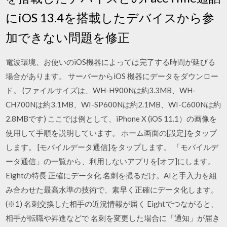
にiOS 13.4を搭載したデバイスから参
加できない問題を修正
電波環境、お使いのiOS機器によっては完了する時間が延びる
場合があります。 サーバーからiOS 機器にデータをダウンロー
ド。 (ファイルサイズは、WH-H900Nは約3.3MB、WH-
CH700Nは約3.1MB、WI-SP600Nは約2.1MB、WI-C600Nは約
2.8MBです) ここでは例として、iPhone X (iOS 11.1）の画像を
使用して手順を説明しています。 ホーム画面の[設定]をタップ
します。 [モバイルデータ通信]をタップします。 「モバイルデ
ータ通信」の一覧から、利用しないアプリを[オフ]にします。 ‎
Eightの特長 正確にデータ化 名刺を撮るだけ。AIと手入力を組
み合わせた最高水準の技術で、素早く正確にデータ化します。
(※1) 名刺交換した相手の近況情報が届く Eightでつながると、
相手が転職や昇進などで 名刺を変更した場合に「通知」が届き