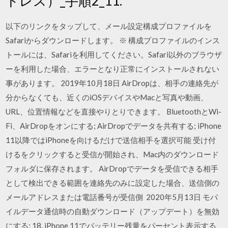
ドレス）_手順2_11.
以下のリンクをタップして、メール設定構成プロファイルを
Safariからダウンロードします。 ※ 構成プロファイルのインス
トールには、Safariを利用してください。Safari以外のブラウザ
ーを利用した場合、エラーとなり正常にインストールされない
事があります。 2019年10月18日 AirDropは、相手の連絡先が
分からなくても、近くのiOSデバイスやMacと写真や動画、
URL、位置情報などを直接やりとりできます。 BluetoothとWi-
Fi、AirDropをオンにする; AirDropでデータを共有する; iPhone
11以降ではiPhoneを向けるだけで送信相手を選択可能 受け付
けるをクリックすると受信が開始され、Mac内のダウンロード
フォルダに保存されます。 AirDropでデータを受信できる相手
として検出できる範囲を連絡先のみに設定した場合、送信側の
メールアドレスまたは電話番号が受信側 2020年5月13日 モバ
イルデータ通信時の自動ダウンロード（アップデート）を無効
にする; 18. iPhone 11でバッテリー残量をパーセント表示する