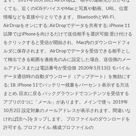
くても、近くのiOSデバイスやMacと写真や動画、URL、位置
情報などを直接やりとりできます。 BluetoothとWi-Fi、
AirDropをオンにする; AirDropでデータを共有する; iPhone 11
以降ではiPhoneを向けるだけで送信相手を選択可能 受け付ける
をクリックすると受信が開始され、Mac内のダウンロードフォ
ルダに保存されます。 AirDropでデータを受信できる相手とし
て検出できる範囲を連絡先のみに設定した場合、送信側のメー
ルアドレスまたは電話番号が受信側 2020年5月13日 モバイル
データ通信時の自動ダウンロード（アップデート）を無効にす
る; 18. iPhone 11でバッテリー残量をパーセント表示する方法
まとめ. 目次に戻る バックグラウンドでコンテンツを受信する
アプリの1つに「メール」があります。メインで使っ 2019年
10月2日 設定対象のメールアドレスが表示されます。間違いな
ければ[次へ]をタップします。 プロファイルのダウンロードを
許可する. プロファイル. 構成プロファイルの