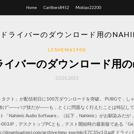
Home
Carithers8452
Mokiao22200
Iドライバーのダウンロード用のNAHI
LESHEM61900
ライバーのダウンロード用のna
22.01.2021
エストタクト」が配信初日に100万ダウンロードを突破。 PUBGで，
“窓抜け”――バグ技だが――も，とくに問題なく行えたことは特記して
himic Audio Software」（以下，Nahimic）がお馴染
-003JP，デスクトップPCとも，テスト開始時の最新版である「GeForce
/download.msi.com/archive/mnu_exe/mb/E7C35v1.0.