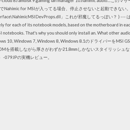
ud 8.ramdisk 9.gaming lan manager 10.nahimic au
Nahimic for MSIが入ってる場合、停止させないと起動できない
nterface\NahimicMSIDevProps.dll」これが邪魔してるっぽい？ ) --- はる
ly for each of its notebook models, based on the motherboard in eac
I notebooks. That's why you should only install an. What other audio
indows 10, Windows 7, Windows 8, Windows 8.1のドライバーをMSI
TX 970Mを搭載しながら厚さがわずか21.8mmしかないスタイリッシ
 Pro）-079JPの実機レビュー。