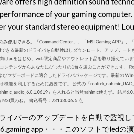
are offers high definition sound techn
e performance of your gaming computer.
ver your standard stereo equipment! Lou
できる。「Command Center」、「MSI Gaming APP」、「L
用できる最新のドライバを自動検出しダウンロード、アップデートも出
向けpcをはじめ、web限定商品やアウトレット品を取り揃えてい
ンツからあなたにぴったりの1台を選ぶことができます。 Realtek の H
およびマザーボードに適合したドライバパッケージです。最新の WIn
用するために必要です。 公式の「realtek_nahimic_UAD_audio_
imic_audio_6.0.1.8619」を入れると当然nahimic使えず。 結局6.0.8
 もうMSI買わね。 書込番号：23133006. 5 点
e 6…各ドライバーのアップデートを自動で監視して
harger 6.gaming app・・・このソフトで