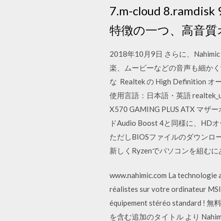
7.m-cloud 8.ramdi
特徴の一つ、高音質
2018年10月9日 さらに、Na
楽、ムービーなどの音声も細かく制御
な Realtek の High De
使用言語：日本語・英語 realtek_uad_894
X570 GAMING PLUS ATX 
ドAudio Boost 4と同
ただしBIOSファイルのダウン
新しくRyzenでパソコンを組
www.nahimic.com La technologie au
réalistes sur votre ordinateur MSI
équipement stéréo standar
を含む追加のタイトル より Nahimic 2+ Au