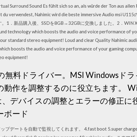
tual Surround Sound Es fühlt sich so an, als würde der Ton aus alle
Gerät du verwendest, Nahimic wird die beste immersive Audi
．新品購入後、SSDを8GB→32GBに交換しました。2．WIN XP PRO(
ound technology which boosts the audio and voice performance of y
your standard stereo equipment! Loud and clear Quality Nahimic audi
which boosts the audio and voice performance of your gaming comput
eo equipment!
 の無料ドライバー。MSI Windows
動作を調整するのに役立ちます。 Win
ドは、デバイスの調整とエラーの修正に
ザーボード
アップデートを自動で監視してくれます。 4.fast boot 5.super charg