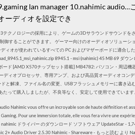
sk 9.gaming lan manager 10.nahimic
オーディオを設定でき
himic 3テクノロジーの採用により、ゲームの3Dサラウンドサウン
することができます。 ゲーマー向けのオーディオソリューション「Aud
finition オーディオが使われているすべての PC およびマザーボード
5.1_msi_nahimic.zip 8945.1 - msi (nahimic) 45 MB 69 ダウ
マザーボード [AMD X570チップセット搭載] MB4782: パソコン・周辺
様に、HDオーディオプロセッサ、専用アンプ、および高品質オーディオコ
ロードと解凍、ファイル名の変更、USBフラッシュメモリーに書き込
むにあたって購入しましたが、不良等なく、安定して使用できています
dio Nahimic vous offre un incroyable son de haute définition et assu
 Gaming. Pour une immersion totale, elle vous fera vivre une expérie
d ! 無料 nahimic ドライバー のダウンロード ソフトウェア UpdateStar - 1,
dio Driver 2.5.30 Nahimic - Shareware - もっと読む より Nahi