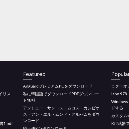
Featured
Popula
AdguardプレミアムPCをダウンロード
ラグーオ
レイリス
私に韓国語でダウンロードPDFダウンロー
Isbn 9
ド無料
Windo
アントニー・サントス・ムコス・カンビオ
ドする
ス・アン・エル・ムンド・アルバムをダウ
カスタム
ンロード
 pdf
Kf2武
堕天使PDFダウンロード