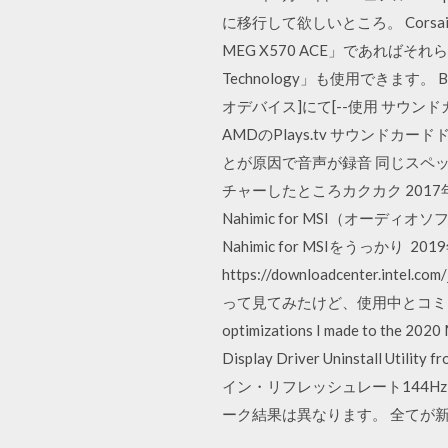
に移行して欲しいところ。 Corsa
MEG X570 ACE」であればそ
Technology」も使用できます
オデバイス]にて[--使用 サウンドカード
AMDのPlays.tv サウン
とが原因で音声が録音 同じスペ
チャーしたところカクカク 2017
Nahimic for MSI（オーディ
Nahimic for MSIをうっ
https://downloadcenter.inte
って見てみたけど、使用中とコミット済みしか
optimizations I made to the 202
Display Driver Uninstall 
イン・リフレッシュレート144H
ーク結果は異なります。 全てが新しく