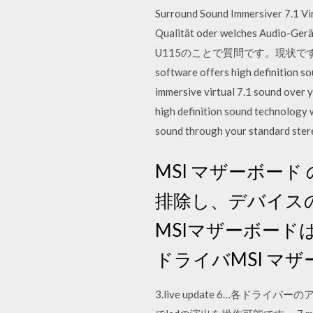
Surround Sound Immersiver 7.1 Vir
Qualität oder welches Audio-
U115のことで質問です。現状です。1
software offers high definition s
immersive virtual 7.1 sound over 
high definition sound technology 
sound through your standard ster
MSI マザーボード
排除し、デバイスの
MSIマザーボー
ドライバMSI マ
3.live update 6…各ドライバーの