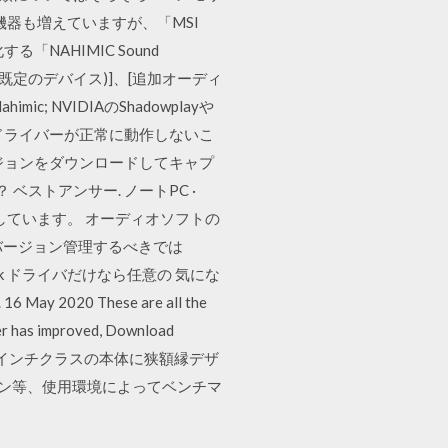
する機器も増えていますが、「MSI
「NAHIMIC Sound
[(既定のデバイス)]、[追加オーディ
c; NVIDIAのShadowplayや
ドドライバーが正常に動作しないこ
ジョンをダウンロードしてキャプ
ベストアンサー. ノートPC ·
ードを使用しています。 オーディオソフトの
んとバージョン管理するべきでは
-Driver-Pack ドライバだけなら任意の 気にな
20 These are all the
er has improved, Download
ーミングノート:14インチクラスの本体に狭額縁デザ
ジョン等、使用環境によってベンチマ