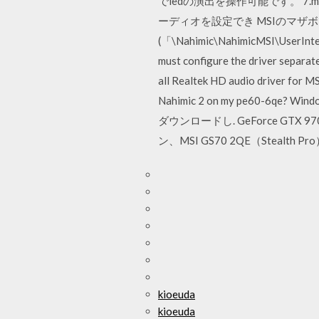
でledの演出を操作可能です。 7.m-clo
ーディオを設定でき MSIのマザボで
(「\Nahimic\NahimicMSI\UserI
must configure the driver separate
all Realtek HD audio driver for MS
Nahimic 2 on my pe60-6qe? W
ダウンロードし. GeForce G
ン、MSI GS70 2QE（Stealth
kioeuda
kioeuda