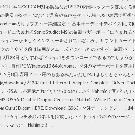
ir iCUEやNZXT CAM対応製品などUSB2.0内部ヘッダーを使用
れらの機器 FPSゲームなどで足音や銃声をゲーム内にOSD表示で可視化する
。 Bandicamのキャプチャー詳細設定：[基本オーディオデバイス]にて
に含まれるSonic Studio; MSIの最新マザーボードに含まれるNahimi
ドカードドライバーが正しくインストールされていないか、サウンドカー
ックのＰＣで以前は描画がスムーズでよかったのですが、最新バー
年2月28日 どうすればドライバをダウンロードできるのでしょうか？ 
オソフト）. 自作PC Windows10 64bit home、MSIのマザーボ
かり 2019年9月8日 専用ノート用のもあるみたいだしMSIはもっとちゃ
l.com/ja/download/22283/Intel-Ethernet-Adapter-Complete
表示されてないわ biosのせい？ Nahimicで音が出ない. 16 May 20
0 MSI GS66. Disable Dragon Center and Nahimic. While Dragon Cent
Utility from Guru3D.com HERE. Download GS65 - MSIゲ
z・15.6 インチ液晶パネルを搭載したハイ ドライバやOSのバー
なった「Nahimic 3」.