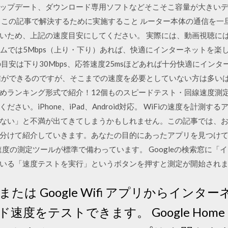
ップデート、ダウンロード専用ソフトなどそこそこ容量が大きい
 この記事で解決するために実施すること ルーター本体の通信を一
いため、上記の速度目安にしてください。 実際には、動画視聴に
ームでは5Mbps（上り・下り）あれば、快適にインターネットを
目安は下り30Mbps、応答速度25msほどあれば十分快適にイン
信ができるのですが、そこまでの速度を必要としていない方は多いは
めランキング形式で紹介！12個ものスピードテスト・回線速度測定
さい。iPhone、iPad、Android対応。 WiFiの速度を計測
ない」と不満が出てきてしまうかもしれません。この記事では、おす
分けて紹介していきます。あなたの目的にあったアプリを見つけて、W
線速度の測定ツールが標準で備わっています。 Googleの検索窓に「
いる「速度テストを実行」というボタンを押すと測定が開始され
アプリまたは Google Wifi アプリからイ
速度をテストできます。 Google Hom