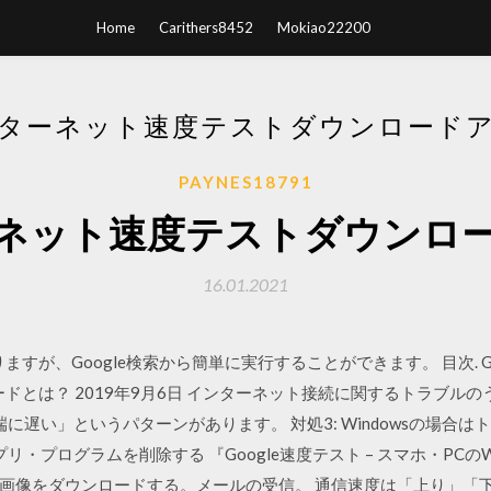
Home
Carithers8452
Mokiao22200
ターネット速度テストダウンロード
PAYNES18791
ネット速度テストダウンロ
16.01.2021
りますが、Google検索から簡単に実行することができます。 目次. G
ードとは？ 2019年9月6日 インターネット接続に関するトラブル
端に遅い」というパターンがあります。 対処3: Windowsの場
プリ・プログラムを削除する 『Google速度テスト – スマホ・PCのW
画像をダウンロードする。メールの受信。 通信速度は「上り」「