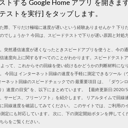
る Google Home アプリ を開きます。
速度テストを実行] をタップします。
た際、下りだけ極端に速度が遅いという経験ありませんか？ 下り
のでしょうか？ 今回は、スピードテストで下りが遅い原因と対処方
。突然通信速度が遅くなったときスピードアプリを使うと、今の
まで通信速度向上に関するすべてのことがわかります。スピードテスト
によって、これからその回線を使い続けるかどうかの判断材料になり
。 今回は インターネット回線の速度を手軽に測定できるツール（
ターネット回線のスピードチェックでの 最重要項目 は、 「ダウンロ
）速度の目安” を、以下にまとめています。 【最終更新日:2020/
、サービス、フリーソフト」を紹介します。 リアルタイムで回線
に回線速度を確認してみてください。 このサイトでは、ご利用の
の測定にも対応しています。 次に、下の測定開始ボタンを押してく
ちらをご覧ください。