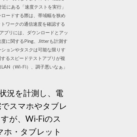
上部付近にある「速度テストを実行」
ンロードする際は、帯域幅を狭め
ネットワークの通信速度を確認する
。このアプリには、ダウンロードとアッ
関するPing、Jitterも計測す
ーションやタスクは可能な限りす
を計測するスピードテストアプリが複
N（Wi-Fi）、調子悪いなぁ」
波状況を計測し、電
自宅でスマホやタブレ
が、Wi-Fiのス
スマホ・タブレット