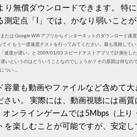
lay」より無償ダウンロードできます。 特
る測定点「I」では、かなり弱いこと
ome アプリまたは Google Wifi アプリからインターネットのダウン
プリを使ってイ もう一度速度テストを行ってみてください。最も混雑してい
速度が遅い」と 2009/01/03 スピードテストアプリで計測を
け遅いというのはどういうことなのでしょうか？その原因は何なので
につい …
ド容量も動画やファイルなど含めて大
ださい。 実際には、動画視聴には画質
）、オンラインゲームでは5Mbps（上
トを楽しむことが可能ですが、安定し