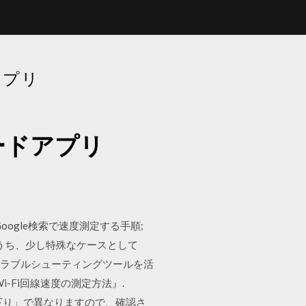
アプリ
ードアプリ
oogle検索で速度測定する手順;
のうち、少し特殊なケースとして
合はトラブルシューティングツールを活
i-Fi回線速度の測定方法』.
下り」で異なりますので、確認さ