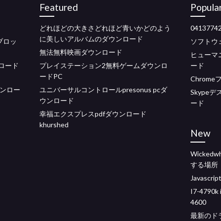
Featured
Popula
どれほどの大きさどれほど青いかどのよう
041377
に美しいアルバムのダウンロード
ブロッ
ソフトウ
無法無料映画ダウンロード
ヒューマ
ロード
プレイステーション2無料ゲームダウンロ
ード
ードPC
Chrom
ウンロー
ユニバーサルコントロールpresonus pcダ
Skyp
ウンロード
ード
幸福エクスプレスpdfダウンロード
khurshed
New
Wicked
する場所
Javasc
I7-479
4600
最新のド