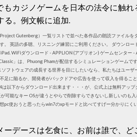
でもカジノゲームを日本の法令に触れ
する。例文帳に追加.
ject Gutenberg）一覧リストで並べた各作品の朗読ファイルをダウ
す。 英語の多聴、リスニング練習にご利用ください。 ダウンロー
 / iPad. WiFiダウンロード - APPLION (アプリオン) ゲームセンター 
 Flipper Classic」は、Phuong Phamが配信するシミュレーションゲ
ースソフトウェアの成長する世界を目にしたいなら、私たちはユーザ
不足に陥るか、開発者がバックドアや広告を使って収入を得ることに
rade24074は以下からダウンロード出来ます・・・が、公式上は無料
が可能なキー OSが違うとやらで削除すらできないし新しいのも入れ
pc使おうと思ったらwin7のxpモードと比べてすげー分かりに
メーデースは乞食に、お前は誰で、ど