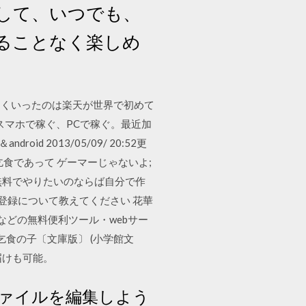
を介して、いつでも、
ることなく楽しめ
まくいったのは楽天が世界で初めて
スマホで稼ぐ、PCで稼ぐ。最近加
2013/05/09/ 20:52更
奴は乞食であって ゲーマーじゃないよ;
 もし無料でやりたいのならば自分で作
員登録について教えてください 花華
どの無料便利ツール・webサー
乞食の子〔文庫版〕 (小学館文
届けも可能。
lファイルを編集しよう