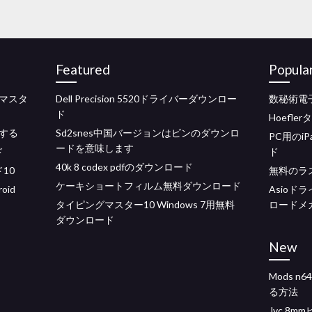
Featured
Popula
マスタ
Dell Precision 5520ドライバーダウンロー
数秘術電
ド
Hoefl
する
Sd2snes中国バージョンはビンのダウンロ
PC用のi
ードを意味します
ド
ド
40k 8 codex pdfのダウンロード
ド10
無料のラ
ケーキショートフィルム無料ダウンロード
oid
Asioドラ
タイピングマスター10 Windows 7用無料
ロードメ
ダウンロード
New
Mods 
る方法
Jvc 8