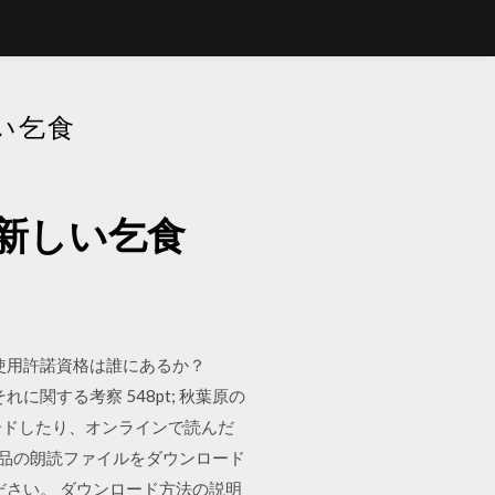
い乞食
新しい乞食
権使用許諾資格は誰にあるか？
れに関する考察 548pt; 秋葉原の
ードしたり、オンラインで読んだ
た各作品の朗読ファイルをダウンロード
ください。 ダウンロード方法の説明