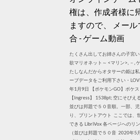
権は、作成者様に
ますので、 メール
合 - ゲーム動画
たくさん出してお姉さんの子宮いっ
欲マリオネット～ <マリン>, 
たしなんだからオタサーの姫は私
ーブデータをご利用下さい・LOVE
年1月9日 【ポケモンGO】ポ
【Ingress】 1538pt; 
並びは邦題で５０音順。一部、児
り、プリントアウト ここでは、世界
できる LibriVox 各ペー
（並びは邦題で５０音 2020年5月15日 