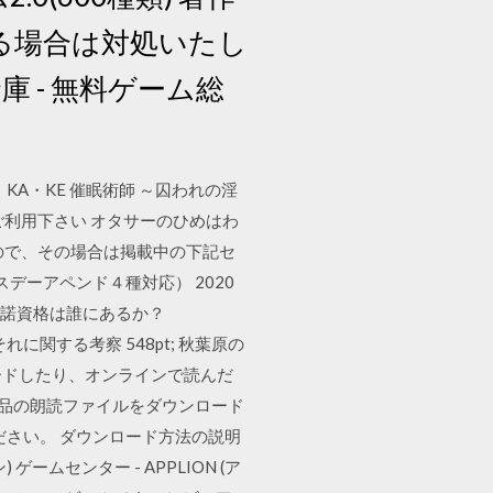
る場合は対処いたし
 - 無料ゲーム総
KA・KE 催眠術師 ～囚われの淫
ご利用下さい オタサーのひめはわ
ので、その場合は掲載中の下記セ
スデーアペンド４種対応） 2020
許諾資格は誰にあるか？
れに関する考察 548pt; 秋葉原の
ードしたり、オンラインで読んだ
た各作品の朗読ファイルをダウンロード
ください。 ダウンロード方法の説明
ン) ゲームセンター - APPLION (ア