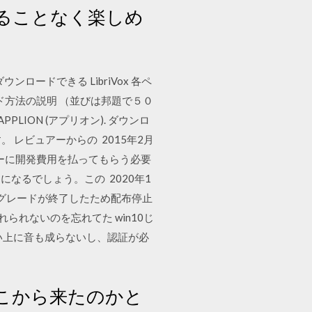
ることなく楽しめ
ンロードできる LibriVox 各ペ
ド方法の説明 （並びは邦題で５０
- APPLION (アプリオン). ダウンロ
ームです。 レビュアーからの 2015年2月
ーに開発費用を払ってもらう必要
なるでしょう。この 2020年1
アップグレードが終了したため配布停止
られないのを忘れてた win10じ
くい上に音も成らないし、認証が必
こから来たのかと