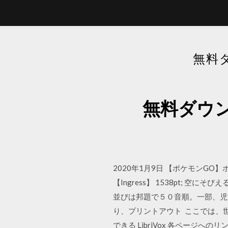
無料
無料ダウ
2020年1月9日 【ポケモンG
【Ingress】 1538pt; 
並びは邦題で５０音順。一部、児
り、プリントアウト ここでは、世界
できる LibriVox 各ペー