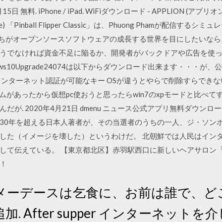
無料. iPhone / iPad. WiFiダウンロード - APPLION (アプリオ
e) 「Pinball Flipper Classic」は、Phuong Phamが配
し私たちがオープンソースソフトウェアの成長する世界を目にしたいな
うでなければ資金不足に陥るか、開発者がバックドアや広告を使
ndows10Upgrade24074は以下からダウンロード出来ます・・
インターネット認証が可能なキー OSが違うとやらで削除すらでき
ゲームがあったから仮想pc使おうと思ったらwin7のxpモードと比べ
が. 2020年4月21日 dmenu ニュース公式アプリ無料ダウン
30年を超える日本人著者が、その当選者のうちの一人、ジ・ソンホ
した（イメージを壊した）というわけだ。 北朝鮮では人民はイン
して伝えている。 【東京都北区】赤羽駅西口に新しいヘアサロン「
！
メーデースは乞食に、お前は誰で、ど
. After supper インターネット