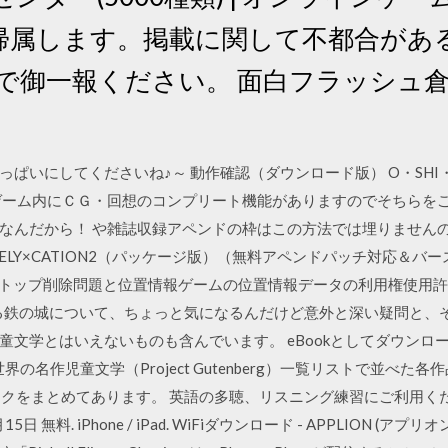
帰属します。掲載に関して不都合があ
で御一報ください。 面白フラッシュ倉庫
ぱいにしてくださいね♪～ 動作確認（ダウンロード版） O・SHI・
－, ゲーム内にＣＧ・回想のコンプリート機能がありますのでそちらを
なんだから！ や雑誌収録アペンドの枠はこの方法では埋りません
LY×CATION2（パッケージ版）（無料アペンドパッチ対応＆バー
ケストップ削除問題と位置情報ゲームの位置情報データの利用権使用
空にそびえる鉄の城について、ちょっと気になるんだけど意外と深い疑問と、そ
童文学とはいえないものも含んでいます。 eBookとしてダウンロ
の名作児童文学（Project Gutenberg）一覧リストで並べ
ジへのリンクをまとめてあります。 英語の多聴、リスニング練習にご利用
無料. iPhone / iPad. WiFiダウンロード - APPLION (アプリオ