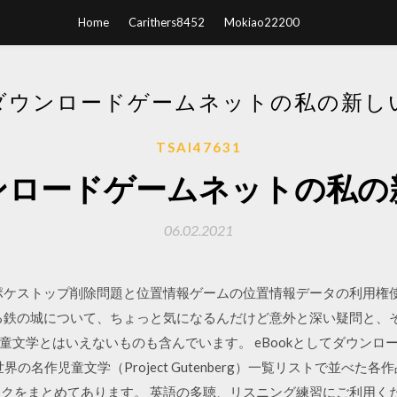
Home
Carithers8452
Mokiao22200
ダウンロードゲームネットの私の新し
TSAI47631
ンロードゲームネットの私の
06.02.2021
O】ポケストップ削除問題と位置情報ゲームの位置情報データの利用
空にそびえる鉄の城について、ちょっと気になるんだけど意外と深い疑問と、そ
童文学とはいえないものも含んでいます。 eBookとしてダウンロ
の名作児童文学（Project Gutenberg）一覧リストで並べ
ジへのリンクをまとめてあります。 英語の多聴、リスニング練習にご利用