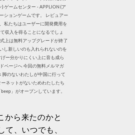
ン) ゲームセンター - APPLION (ア
信するシミュレーションゲームです。 レビュアー
ら、私たちはユーザーに開発費用を
って収入を得ることになるでしょ
・が、公式上は無料アップグレードが終了
ないし新しいのも入れられないのを
てすげー分かりにくい上に音も成ら
ロードページへ 今回の無料メルマガ
 脚のないわたしが中国に行って
ターネットがないためわたしたち
beep」がオープンしています。
こから来たのかと
を介して、いつでも、