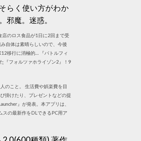
そらく使い方がわか
。邪魔。迷惑。
飲食店のロス食品が1日に2回まで受
組み自体は素晴らしいので、今後
X12移行に消極的… 『バトルフィ
出来た『フォルツァホライゾン2』！9
人のこと。 生活費や娯楽費を目
呼び掛けたり、プレゼントなどの提
 Launcher』が発表。本アプリは、
スの最新作をDLできるPC用ア
0(600種類) 著作