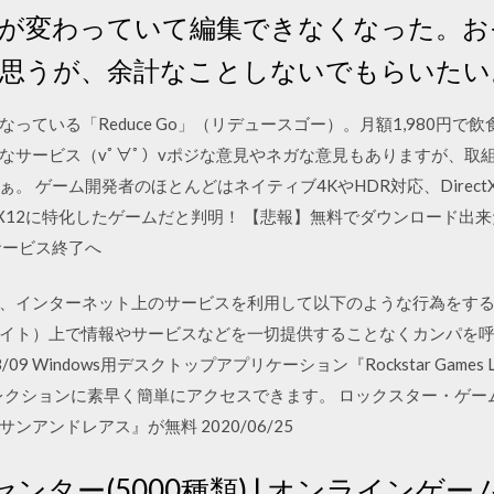
が変わっていて編集できなくなった。お
思うが、余計なことしないでもらいたい
っている「Reduce Go」（リデュースゴー）。月額1,980円で
なサービス（vﾟ∀ﾟ）vポジな意見やネガな意見もありますが、取
 ゲーム開発者のほとんどはネイティブ4KやHDR対応、Direct
DirectX12に特化したゲームだと判明！ 【悲報】無料でダウンロード
サービス終了へ
、インターネット上のサービスを利用して以下のような行為をする
イト）上で情報やサービスなどを一切提供することなくカンパを
09 Windows用デスクトップアプリケーション『Rockstar Games
レクションに素早く簡単にアクセスできます。 ロックスター・ゲーム
ンアンドレアス』が無料 2020/06/25
ー(5000種類) | オンラインゲーム2.