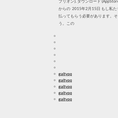
プリオン). ダウンロード (AppStor
からの 2015年2月15日 も
払ってもらう必要があります。そ
う。この
galtypq
galtypq
galtypq
galtypq
galtypq