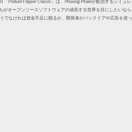
e) 「Pinball Flipper Classic」は、Phuong Phamが配
し私たちがオープンソースソフトウェアの成長する世界を目にしたいな
うでなければ資金不足に陥るか、開発者がバックドアや広告を使