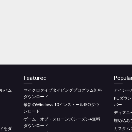
Featured
Popula
ルバム
マイクロタイプタイピングプログラム無料
アイシー
ダウンロード
PCダウ
最新のWindows 10インストールISOダウ
バー
ンロード
ディズニ
ゲーム・オブ・スローンズシーズン4無料
埋め込み
ダウンロード
ドをダ
カスタム