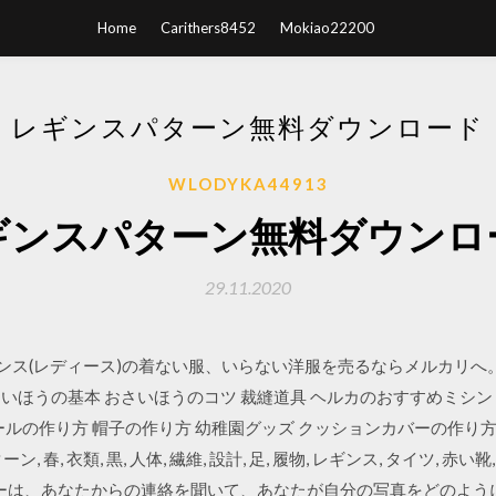
Home
Carithers8452
Mokiao22200
レギンスパターン無料ダウンロード
WLODYKA44913
ギンスパターン無料ダウンロ
29.11.2020
ンス(レディース)の着ない服、いらない洋服を売るならメルカリへ。
おさいほうの基本 おさいほうのコツ 裁縫道具 ヘルカのおすすめミシ
ールの作り方 帽子の作り方 幼稚園グッズ クッションカバーの作り方
ン, 春, 衣類, 黒, 人体, 繊維, 設計, 足, 履物, レギンス, タイツ, 
エイターは、あなたからの連絡を聞いて、あなたが自分の写真をどのよう