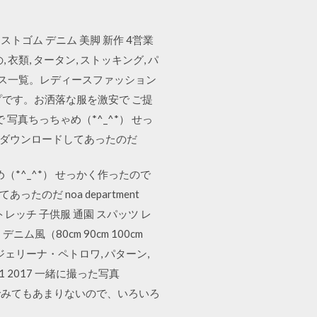
ストゴム デニム 美脚 新作 4営業
衣類, タータン, ストッキング, パ
ス・パギンス一覧。レディースファッション
プです。お洒落な服を激安で ご提
真ちっちゃめ（*^_^*） せっ
前にダウンロードしてあったのだ
*^_^*） せっかく作ったので
のだ noa department
トレッチ 子供服 通園 スパッツ レ
風（80cm 90cm 100cm
 アンジェリーナ・ペトロワ, パターン,
/01 2017 一緒に撮った写真
んでみてもあまりないので、いろいろ
。