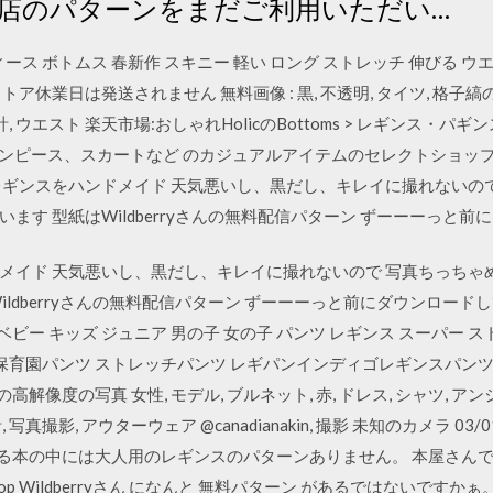
店のパターンをまだご利用いただい…
ス ボトムス 春新作 スキニー 軽い ロング ストレッチ 伸びる ウエ
休業日は発送されません 無料画像 : 黒, 不透明, タイツ, 格子縞の, 
 設計, ウエスト 楽天市場:おしゃれHolicのBottoms > レギン
)はワンピース、スカートなど のカジュアルアイテムのセレクトショッ
ギンスをハンドメイド 天気悪いし、黒だし、キレイに撮れないので 写
ます 型紙はWildberryさんの無料配信パターン ずーーーっと
イド 天気悪いし、黒だし、キレイに撮れないので 写真ちっちゃめ（
dberryさんの無料配信パターン ずーーーっと前にダウンロードしてあった
 ベビー キッズ ジュニア 男の子 女の子 パンツ レギンス スーパー ス
育園パンツ ストレッチパンツ レギパンインディゴレギンスパンツ デニム
cm 無料の高解像度の写真 女性, モデル, ブルネット, 赤, ドレス, シャツ,
 写真撮影, アウターウェア @canadianakin, 撮影 未知のカメラ 03
持っている本の中には大人用のレギンスのパターンありません。 本屋さ
shop Wildberryさん になんと 無料パターン があるではないですかぁ