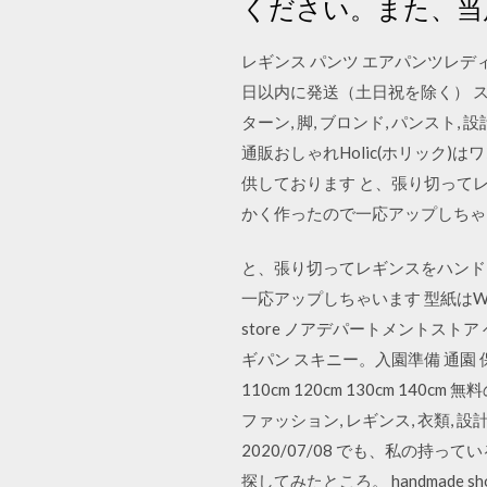
ください。また、当
レギンス パンツ エアパンツレディー
日以内に発送（土日祝を除く） ストア
ターン, 脚, ブロンド, パンスト,
通販おしゃれHolic(ホリック
供しております と、張り切ってレ
かく作ったので一応アップしちゃい
と、張り切ってレギンスをハンドメ
一応アップしちゃいます 型紙はWil
store ノアデパートメントストア
ギパン スキニー。入園準備 通園 保
110cm 120cm 130cm 140
ファッション, レギンス, 衣類, 設計,
2020/07/08 でも、私の
探してみたところ。 handmade 