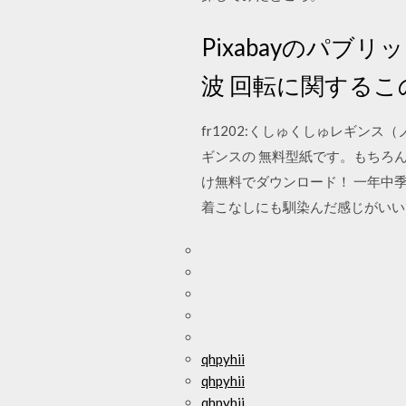
Pixabayのパ
波 回転に関する
fr1202:くしゅくしゅレギン
ギンスの 無料型紙です。もちろ
け無料でダウンロード！ 一年中
着こなしにも馴染んだ感じがいい
qhpyhii
qhpyhii
qhpyhii