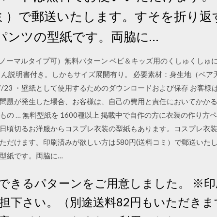
コミ）で郵送いたします。すそを折り
パンツの型紙です。両脇に…
ス（ノーマルタイプ可）無料パターン ベビ＆キッズ用のくしゅくし
ろん説明書付き。しかもサイズ展開有り。 必要素材：身生地（ベア
/07/23 ・壁紙として使用するためのダウンロードおよび保存 お客
問題が発生した場合、お客様は、自己の費用と責任においてかか
の … 無料型紙を 1600種以上 掲載中で自作の方に衣装の作り
日頃切るお洋服からコスプレ衣装の型紙もあります。コスプレ衣装
ただけます。印刷済みが欲しい方は580円(送料コミ）で郵送いた
型紙です。両脇に…
できるパターンをご用意しました。 ※
負担下さい。（別途送料82円もいただき