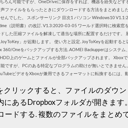
ちろん可能ですが、OneDriveに保存をすれば、機器を紛失など
音声ファイルをもらったときにダウンロードする方法をまとめました
でした。 スポンサーリンク 目次1 パソコン Windows10 V1.1:2019
とReadme（説明書）の改訂. V1.3:2020-03-05 ワールド選択
ードした圧縮ファイルを解凍して適当な場所に配置するだけです。 
と「JoyToKey」が起動します。 使い方と設定. JoyToKeyを起動
 360/Oneをバックアップする方法. AOMEI Backupperは
DD上のゲームとファイルが全部バックアップされます。 XboxでY
のが可能ですが、PCのある特定なプログラムの助けが無いとできません。も
uTubeビデオをXboxが兼用できるフォーマットに転換するには
をクリックすると、ファイルのダウン
にあるDropboxフォルダが開きます
ロードする. 複数のファイルをまとめ