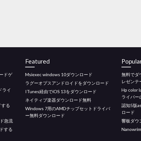
Featured
Popula
ードゲ
Msiexec windows 10ダウンロード
無料でダウ
レゼンテ
ラグーオプスアンドロイドをダウンロード
ドドライ
Hp colo
ITunes経由でiOS 13をダウンロード
ライバー
ネイティブ楽器ダウンロード無料
ドする
認知5版ash
Windows 7用のAMDチップセットドライバ
ロード
ー無料ダウンロード
ロード急流
響板ダウ
ドする
Nanow