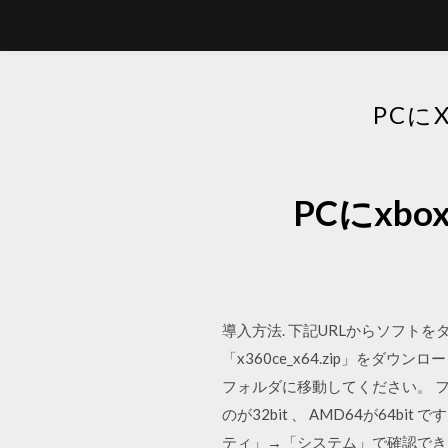
PCに
PCにxb
導入方法. 下記URLからソフトをダウンロード
「x360ce_x64.zip」を
フォルダに移動してください。 
のが32bit 、 AMD64が64
ティ」→「システム」で確認でき