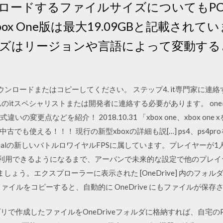
ロードするファイルサイズについてもPC版は
Xbox One版は最大19.09GBと記載さ
ズはリージョンや言語によって変動する
ウンロードまたはコピーしてください。 ステップ4. it専門家に連絡
eプログラムのitスペシャリストまたは開発者に連絡する必要があります。 
式違いの変更点などを紹介！ 2018.10.31 「xbox one、xbox 
でも使える！！！ 現行の新型xboxの詳細も説[…] ps4、ps4
ntrealの新しいバトルロワイヤルFPSに属しています。プレイヤーが1人だけ
ザーが利用できるようになるまで、アーバンで未来的な設定で他のプレ
ましょう。エクスプローラーに表示された [OneDrive] 内のフォルダー
イルをコピーすると、自動的に OneDrive にもファイルが保存
アプリで作成したファイルをOneDriveフォルダに格納すれば、自宅の