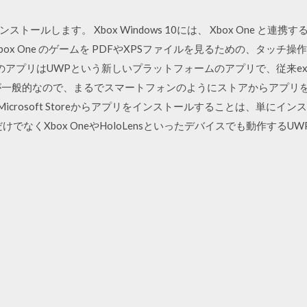
ールします。 Xbox Windows 10には、 Xbox One と連
ox One のゲームを PDFやXPSファイルを見るための、タッチ
ft StoreのアプリはUWPという新しいプラットフォームのアプリで、従来
が一般的なので、まるでスマートフォンのようにストアからアプリ
いてMicrosoft Storeからアプリをインストールすることは、単
ンだけでなくXbox OneやHoloLensといったデバイスでも動作す